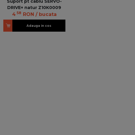
Suport pt cablu SERVO-
DRIVE+ natur Z10K0009
58
4
RON
/ bucata
Adauga in cos