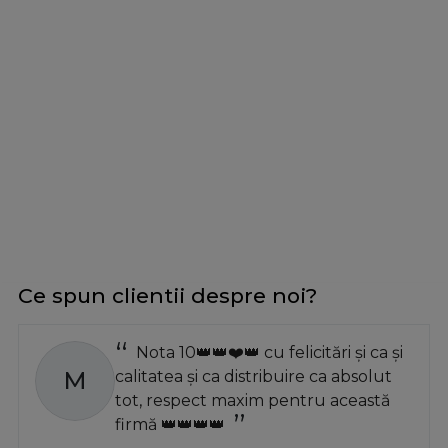
Ce spun clientii despre noi?
Nota 10👑👑❤️👑 cu felicitări și ca și
M
calitatea și ca distribuire ca absolut
tot, respect maxim pentru această
firmă 👑👑👑👑