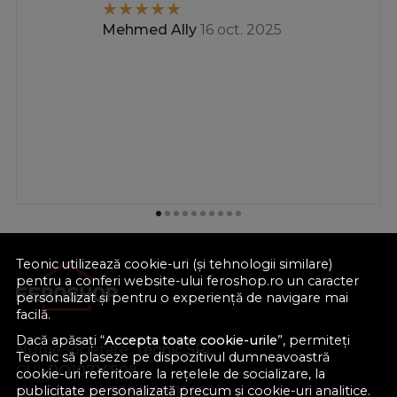
Mehmed Ally
16 oct. 2025
Teonic utilizează cookie-uri (și tehnologii similare)
pentru a conferi website-ului feroshop.ro un caracter
personalizat și pentru o experiență de navigare mai
facilă.
Dacă apăsați “
Accepta toate cookie-urile
”, permiteți
Nume societate:
Teonic SRL
Teonic să plaseze pe dispozitivul dumneavoastră
CUI:
RO10714902
cookie-uri referitoare la rețelele de socializare, la
publicitate personalizată precum și cookie-uri analitice.
Nr. reg. com.:
J38/289/1998