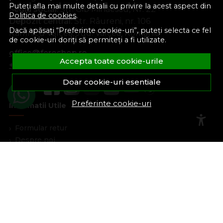
Puteți afla mai multe detalii cu privire la acest aspect din
Sediu social:
Str. Gib Mihăescu, Nr. 22
Politica de cookies
.
Depozit central:
Str. Râureni, nr. 106
Dacă apăsați “Preferinte cookie-uri”, puteți selecta ce fel
Râmnicu Vâlcea, Jud. Vâlcea, România
de cookie-uri doriți să permiteți a fi utilizate.
office@feroshop.ro
Accepta toate cookie-urile
+40 311 100 277
Doar cookie-uri esentiale
Preferinte cookie-uri
Informatii Utile
Formular retur
Despre noi
Termeni si conditii
Confidentialitate
Marturiile clientilor
Politica de Cookies
Blog
Plata Si Livrare