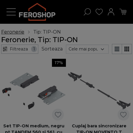
Feronerie
Tip: TIP-ON
Feronerie, Tip: TIP-ON
Sorteaza
Filtreaza
1
17%
Set TIP-ON medium, negru
Cuplaj bara sincronizare
pt TANDEM 560 si 561, cu
TIP-ON MOVENTO T