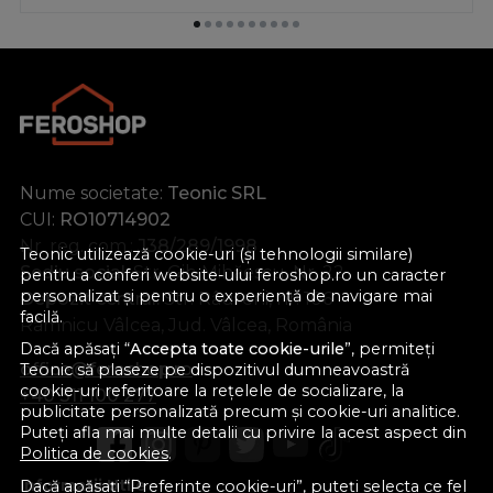
Nume societate:
Teonic SRL
CUI:
RO10714902
Nr. reg. com.:
J38/289/1998
Teonic utilizează cookie-uri (și tehnologii similare)
Sediu social:
Str. Gib Mihăescu, Nr. 22
pentru a conferi website-ului feroshop.ro un caracter
personalizat și pentru o experiență de navigare mai
Depozit central:
Str. Râureni, nr. 106
facilă.
Râmnicu Vâlcea, Jud. Vâlcea, România
Dacă apăsați “
Accepta toate cookie-urile
”, permiteți
office@feroshop.ro
Teonic să plaseze pe dispozitivul dumneavoastră
cookie-uri referitoare la rețelele de socializare, la
+40 311 100 277
publicitate personalizată precum și cookie-uri analitice.
Puteți afla mai multe detalii cu privire la acest aspect din
Politica de cookies
.
Informatii Utile
Dacă apăsați “Preferinte cookie-uri”, puteți selecta ce fel