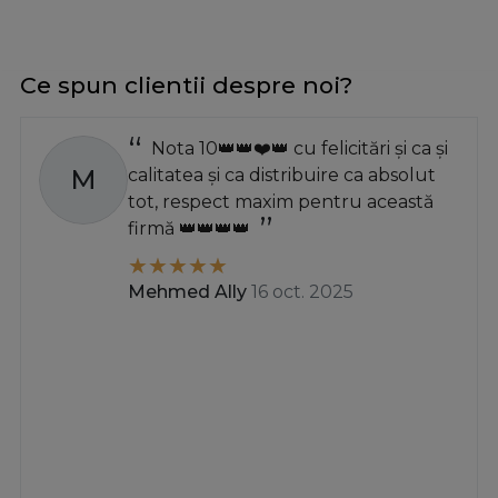
Ce spun clientii despre noi?
Nota 10👑👑❤️👑 cu felicitări și ca și
M
calitatea și ca distribuire ca absolut
tot, respect maxim pentru această
firmă 👑👑👑👑
Mehmed Ally
16 oct. 2025