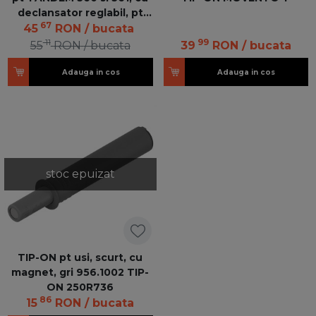
declansator reglabil, pt
67
incarcare dinamica pana la
45
RON
/ bucata
20kg, V-1 T55.7150 TIP-
11
99
55
RON
/ bucata
39
RON
/ bucata
ONMEDIUM
Adauga in cos
Adauga in cos
stoc epuizat
TIP-ON pt usi, scurt, cu
magnet, gri 956.1002 TIP-
ON 250R736
86
15
RON
/ bucata