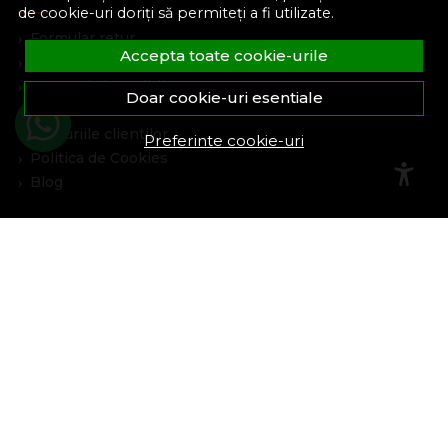
de cookie-uri doriți să permiteți a fi utilizate.
Formular retur
Accepta toate cookie-urile
Despre noi
Termeni si conditii
Doar cookie-uri esentiale
Confidentialitate
Marturiile clientilor
Preferinte cookie-uri
Politica de Cookies
Blog
Plata Si Livrare
Cum cumpar
Metode de plata
Livrare
Politica de garantie si retururi
Program de loialitate
Asistenta