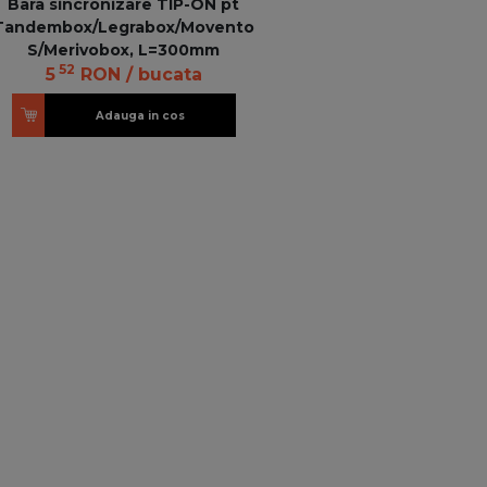
Bara sincronizare TIP-ON pt
Tandembox/Legrabox/Movento
S/Merivobox, L=300mm
52
5
RON
/ bucata
Adauga in cos