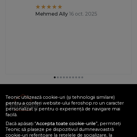
Mehmed Ally
16 oct. 2025
Teonic utilizează cookie-uri (și tehnologii similare)
pentru a conferi website-ului feroshop.ro un caracter
personalizat și pentru o experiență de navigare mai
facilă.
Dacă apăsați “
Accepta toate cookie-urile
”, permiteți
Nume societate:
Teonic SRL
Teonic să plaseze pe dispozitivul dumneavoastră
CUI:
RO10714902
cookie-uri referitoare la rețelele de socializare, la