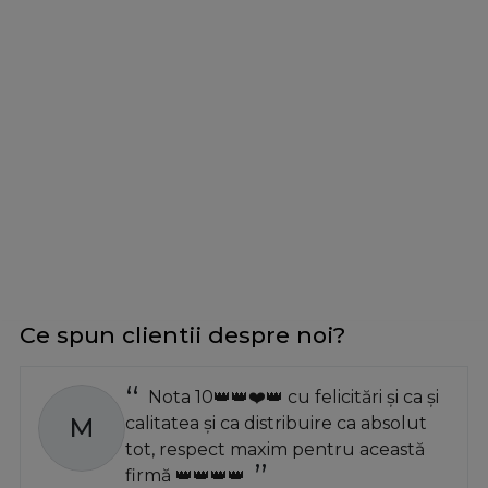
Ce spun clientii despre noi?
Nota 10👑👑❤️👑 cu felicitări și ca și
M
calitatea și ca distribuire ca absolut
tot, respect maxim pentru această
firmă 👑👑👑👑