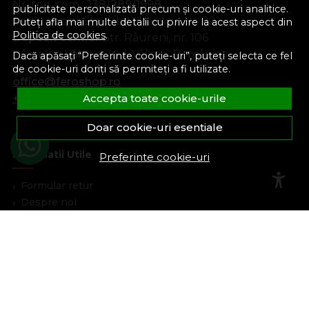
Nr. reg. com.:
J38/289/1998
publicitate personalizată precum și cookie-uri analitice.
Sediu social:
Str. Gib Mihăescu, Nr. 22
Puteți afla mai multe detalii cu privire la acest aspect din
Politica de cookies
.
Depozit central:
Str. Râureni, nr. 106
Râmnicu Vâlcea, Jud. Vâlcea, România
Dacă apăsați “Preferinte cookie-uri”, puteți selecta ce fel
de cookie-uri doriți să permiteți a fi utilizate.
office@feroshop.ro
+40 311 100 277
Accepta toate cookie-urile
Doar cookie-uri esentiale
Informatii Utile
Preferinte cookie-uri
Formular retur
Despre noi
Termeni si conditii
Confidentialitate
Marturiile clientilor
Politica de Cookies
Blog