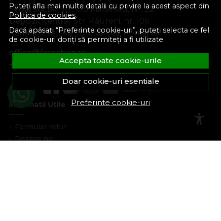
Puteți afla mai multe detalii cu privire la acest aspect din
Sediu social:
Str. Gib Mihăescu, Nr. 22
Politica de cookies
.
Depozit central:
Str. Râureni, nr. 106
Dacă apăsați “Preferinte cookie-uri”, puteți selecta ce fel
Râmnicu Vâlcea, Jud. Vâlcea, România
de cookie-uri doriți să permiteți a fi utilizate.
office@feroshop.ro
Accepta toate cookie-urile
+40 311 100 277
Doar cookie-uri esentiale
Preferinte cookie-uri
Informatii Utile
Formular retur
Despre noi
Termeni si conditii
Confidentialitate
Marturiile clientilor
Politica de Cookies
Blog
Plata Si Livrare