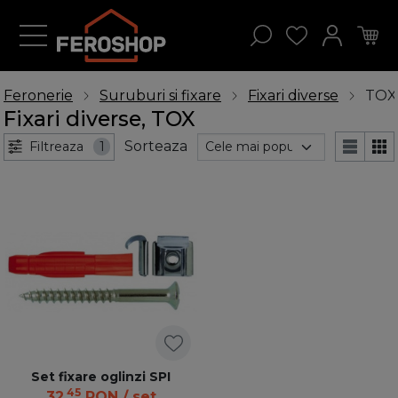
Feronerie
Suruburi si fixare
Fixari diverse
TOX
Fixari diverse, TOX
Sorteaza
Filtreaza
1
Set fixare oglinzi SPI
45
32
RON
/ set