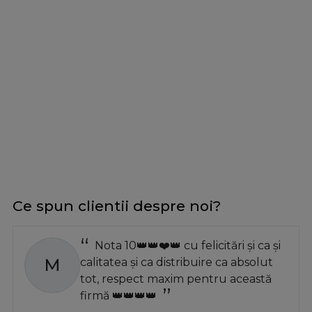
Ce spun clientii despre noi?
Nota 10👑👑❤️👑 cu felicitări și ca și
M
calitatea și ca distribuire ca absolut
tot, respect maxim pentru această
firmă 👑👑👑👑