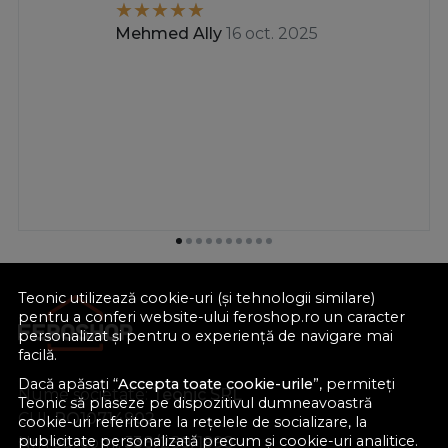
Mehmed Ally
16 oct. 2025
Teonic utilizează cookie-uri (și tehnologii similare)
pentru a conferi website-ului feroshop.ro un caracter
personalizat și pentru o experiență de navigare mai
facilă.
Dacă apăsați “
Accepta toate cookie-urile
”, permiteți
Nume societate:
Teonic SRL
Teonic să plaseze pe dispozitivul dumneavoastră
CUI:
RO10714902
cookie-uri referitoare la rețelele de socializare, la
publicitate personalizată precum și cookie-uri analitice.
Nr. reg. com.:
J38/289/1998