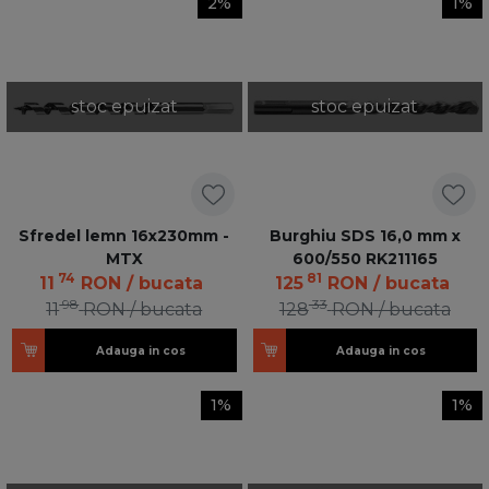
2%
1%
stoc epuizat
stoc epuizat
Sfredel lemn 16x230mm -
Burghiu SDS 16,0 mm x
MTX
600/550 RK211165
74
81
11
RON
/ bucata
125
RON
/ bucata
98
33
11
RON
/ bucata
128
RON
/ bucata
Adauga in cos
Adauga in cos
1%
1%