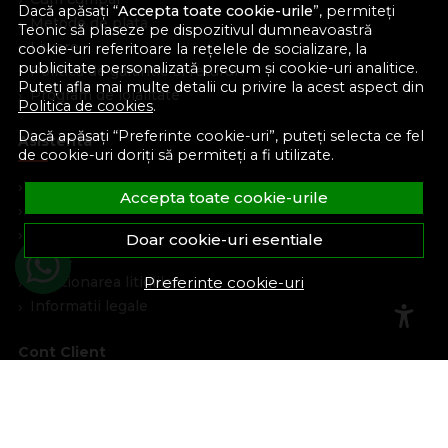
Dacă apăsați “
Accepta toate cookie-urile
”, permiteți
Metode de plata
Teonic să plaseze pe dispozitivul dumneavoastră
Livrare
cookie-uri referitoare la rețelele de socializare, la
publicitate personalizată precum și cookie-uri analitice.
Politica de garantie si retururi
Puteți afla mai multe detalii cu privire la acest aspect din
Program de loialitate
Politica de cookies
.
Dacă apăsați “Preferinte cookie-uri”, puteți selecta ce fel
Asistenta
de cookie-uri doriți să permiteți a fi utilizate.
Contacteaza-ne
Accepta toate cookie-urile
Intrebari frecvente
Harta site
Doar cookie-uri esentiale
ANPC
Preferinte cookie-uri
Solutionarea litigiilor
Informatii legale
Cont Client
Contul meu
Inregistrare
Recuperare parola