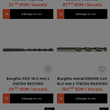
26
87
52
RON
/ bucata
87
RON
/ bucata
Adauga in cos
Adauga in cos
Burghiu SDS 16,0 mm x
Burghiu metal DIN338 Co5
210/150 RK211160
16,0 mm x 178/120 RK215160
33
83
59
RON
/ bucata
160
RON
/ bucata
Adauga in cos
Adauga in cos