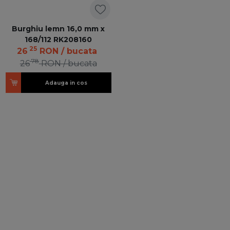
Burghiu lemn 16,0 mm x
168/112 RK208160
25
26
RON
/ bucata
78
26
RON
/ bucata
Adauga in cos