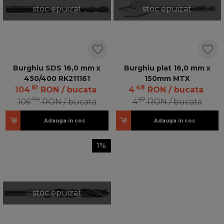
stoc epuizat
stoc epuizat
Burghiu SDS 16,0 mm x
Burghiu plat 16,0 mm x
450/400 RK211161
150mm MTX
61
48
104
RON
/ bucata
4
RON
/ bucata
70
57
106
RON
/ bucata
4
RON
/ bucata
Adauga in cos
Adauga in cos
1%
stoc epuizat