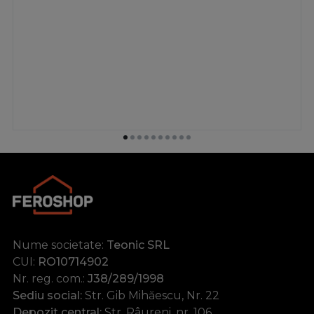
Nume societate:
Teonic SRL
CUI:
RO10714902
Nr. reg. com.:
J38/289/1998
Sediu social:
Str. Gib Mihăescu, Nr. 22
Depozit central:
Str. Râureni, nr. 106