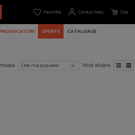
PRODUCATORI
OFERTE
CATALOAGE
rteaza
Mod afisare