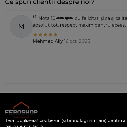
Ce spun clientii despre noi?
11.00 mm
11.50 mm
Nota 10👑👑❤️👑 cu felicitări și ca și calit
11.5mm
M
absolut tot, respect maxim pentru această
111 mm
12.0 mm
Mehmed Ally
16 oct. 2025
12.00 mm
12.0mm
13.0 mm
13.00 mm
13.50 mm
14.0 mm
14.00 mm
15.0 mm
15.00 mm
16.0 mm
Teonic utilizează cookie-uri (și tehnologii similare) pentru
16.00 mm
navigare mai facilă.