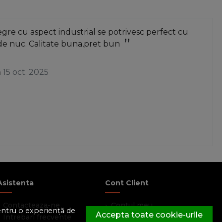
re cu aspect industrial se potrivesc perfect cu
de nuc. Calitate buna,pret bun
a
15 oct. 2025
Asistenta
Cont Client
Contacteaza-ne
Contul meu
pentru o experiență de
Accepta toate cookie-urile
Intrebari frecvente
Inregistrare