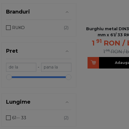
Branduri
RUKO
Burghiu metal DIN3
mm x 61/ 33 R
91
1
RON
/
Pret
95
1
RON
/ 
Adauga
-
Lungime
61-- 33