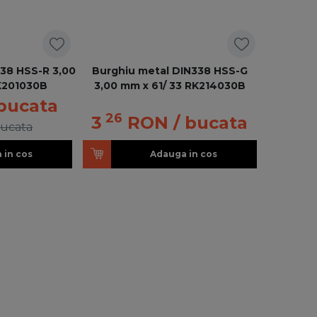
38 HSS-R 3,00
Burghiu metal DIN338 HSS-G
K201030B
3,00 mm x 61/ 33 RK214030B
 bucata
26
3
RON
/ bucata
bucata
 in cos
Adauga in cos