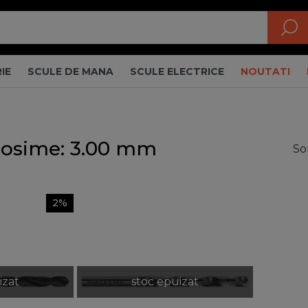
IE
SCULE DE MANA
SCULE ELECTRICE
NOUTATI
Grosime: 3.00 mm
So
2%
izat
stoc epuizat