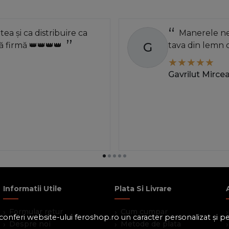
atea și ca distribuire ca
Manerele neg
G
 firmă 👑👑👑👑
tava din lemn 
Gavrilut Mirce
Informatii Utile
Plata Si Livrare
Formular retur
Cum cumpar
 a conferi website-ului feroshop.ro un caracter personalizat și 
Despre noi
Metode de plata