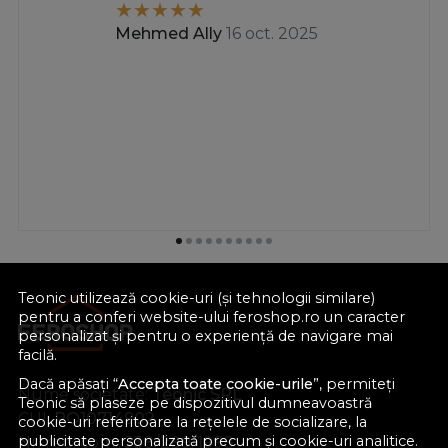
Mehmed Ally
16 oct. 2025
Teonic utilizează cookie-uri (și tehnologii similare)
pentru a conferi website-ului feroshop.ro un caracter
personalizat și pentru o experiență de navigare mai
facilă.
Dacă apăsați “
Accepta toate cookie-urile
”, permiteți
Nume societate:
Teonic SRL
Teonic să plaseze pe dispozitivul dumneavoastră
CUI:
RO10714902
cookie-uri referitoare la rețelele de socializare, la
publicitate personalizată precum și cookie-uri analitice.
Nr. reg. com.:
J38/289/1998