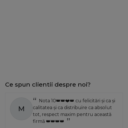
Ce spun clientii despre noi?
Nota 10👑👑❤️👑 cu felicitări și ca și
M
calitatea și ca distribuire ca absolut
tot, respect maxim pentru această
firmă 👑👑👑👑