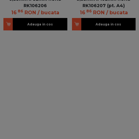
RK106206
RK106207 (pt. A4)
86
86
16
RON
/ bucata
16
RON
/ bucata
Adauga in cos
Adauga in cos