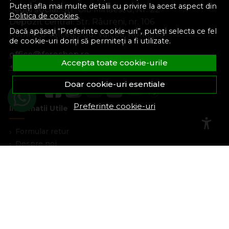
Puteți afla mai multe detalii cu privire la acest aspect din
Sediu social:
Str. Gib Mihăescu, Nr. 22
Politica de cookies
.
Depozit central:
Str. Râureni, nr. 106
Dacă apăsați “Preferinte cookie-uri”, puteți selecta ce fel
Râmnicu Vâlcea, Jud. Vâlcea, România
de cookie-uri doriți să permiteți a fi utilizate.
office@feroshop.ro
Accepta toate cookie-urile
+40 311 100 277
Doar cookie-uri esentiale
Preferinte cookie-uri
Informatii Utile
Formular retur
Despre noi
Termeni si conditii
Confidentialitate
Marturiile clientilor
Politica de Cookies
Blog
Plata Si Livrare