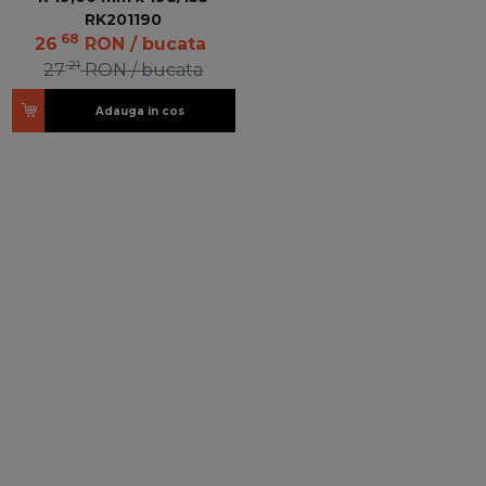
RK201190
68
26
RON
/ bucata
21
27
RON
/ bucata
Adauga in cos