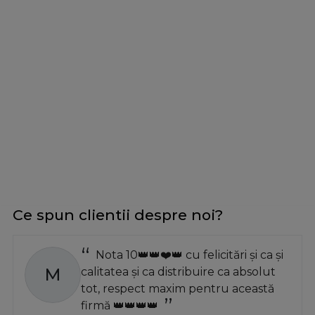
Ce spun clientii despre noi?
Nota 10👑👑❤️👑 cu felicitări și ca și
M
calitatea și ca distribuire ca absolut
tot, respect maxim pentru această
firmă 👑👑👑👑