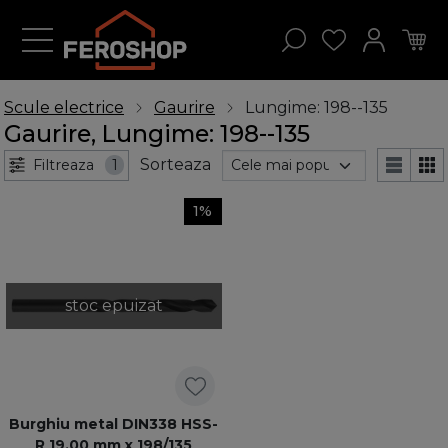
Scule electrice
Gaurire
Lungime: 198--135
Gaurire, Lungime: 198--135
Sorteaza
Filtreaza
1
1%
stoc epuizat
Burghiu metal DIN338 HSS-
R 19,00 mm x 198/135