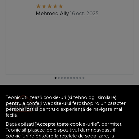
Mehmed Ally
16 oct. 2025
Teonic utilizează cookie-uri (și tehnologii similare)
pentru a conferi website-ului feroshop.ro un caracter
personalizat și pentru o experiență de navigare mai
facilă.
Dacă apăsați “
Accepta toate cookie-urile
”, permiteți
Nume societate:
Teonic SRL
Teonic să plaseze pe dispozitivul dumneavoastră
CUI:
RO10714902
cookie-uri referitoare la rețelele de socializare, la