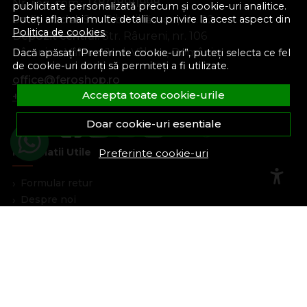
Nr. reg. com.:
J38/289/1998
publicitate personalizată precum și cookie-uri analitice.
Sediu social:
Str. Gib Mihăescu, Nr. 22
Puteți afla mai multe detalii cu privire la acest aspect din
Politica de cookies
.
Depozit central:
Str. Râureni, nr. 106
Râmnicu Vâlcea, Jud. Vâlcea, România
Dacă apăsați “Preferinte cookie-uri”, puteți selecta ce fel
de cookie-uri doriți să permiteți a fi utilizate.
office@feroshop.ro
Accepta toate cookie-urile
+40 311 100 277
Doar cookie-uri esentiale
Informatii Utile
Preferinte cookie-uri
Formular retur
Despre noi
Termeni si conditii
Confidentialitate
Marturiile clientilor
Politica de Cookies
Blog