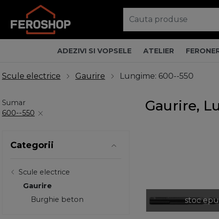
ADEZIVI SI VOPSELE
ATELIER
FERONER
Scule electrice
Gaurire
Lungime: 600--550
Gaurire, L
Sumar
600--550
Categorii
Scule electrice
Gaurire
Burghie beton
stoc epu