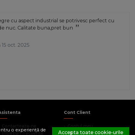
re cu aspect industrial se potrivesc perfect cu
de nuc. Calitate buna,pret bun
a
15 oct. 2025
Asistenta
Cont Client
Contacteaza-ne
Contul meu
pentru o experiență de
Accepta toate cookie-urile
Intrebari frecvente
Inregistrare