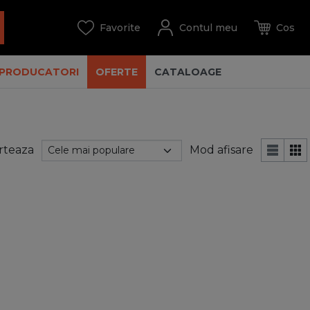
PRODUCATORI
OFERTE
CATALOAGE
rteaza
Mod afisare