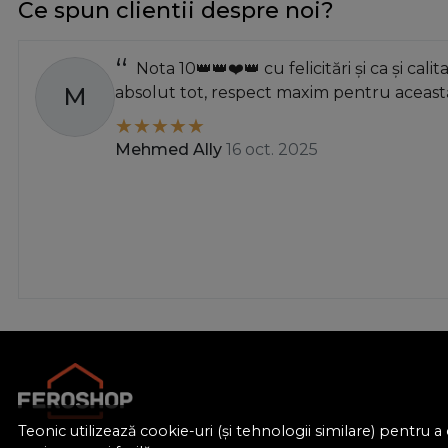
Ce spun clientii despre noi?
78mm
80-- 47
Nota 10👑👑❤️👑 cu felicitări și ca și calit
82mm
M
absolut tot, respect maxim pentru această
86-- 52
86
Mehmed Ally
16 oct. 2025
91
93-- 57
95-- 62
98mm
100-- 66
100--60
101-- 63
102mm
107
109-- 69
Teonic utilizează cookie-uri (și tehnologii similare) pentru
110-- 50