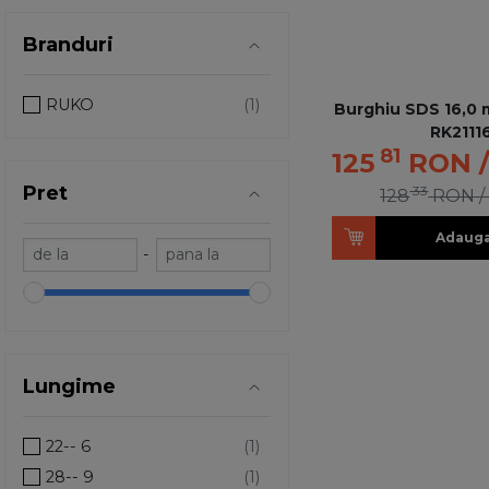
Branduri
RUKO
Burghiu SDS 16,0 
RK2111
81
125
RON
Pret
33
128
RON
/
Adauga
-
Lungime
22-- 6
28-- 9