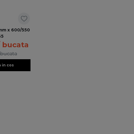
mm x 600/550
65
/ bucata
 bucata
 in cos