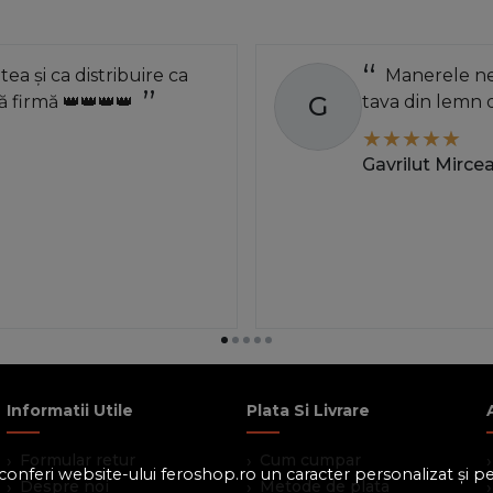
atea și ca distribuire ca
Manerele neg
G
 firmă 👑👑👑👑
tava din lemn 
Gavrilut Mirce
Informatii Utile
Plata Si Livrare
Formular retur
Cum cumpar
 a conferi website-ului feroshop.ro un caracter personalizat și 
Despre noi
Metode de plata