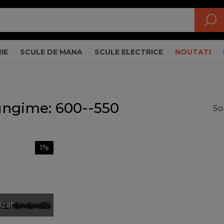
IE
SCULE DE MANA
SCULE ELECTRICE
NOUTATI
ungime: 600--550
So
1%
izat