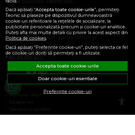
facilă.
Nume societate:
Teonic SRL
CUI:
RO10714902
Dacă apăsați “
Accepta toate cookie-urile
”, permiteți
Teonic să plaseze pe dispozitivul dumneavoastră
Nr. reg. com.:
J38/289/1998
cookie-uri referitoare la rețelele de socializare, la
Sediu social:
Str. Gib Mihăescu, Nr. 22
publicitate personalizată precum și cookie-uri analitice.
Depozit central:
Str. Râureni, nr. 106
Puteți afla mai multe detalii cu privire la acest aspect din
Râmnicu Vâlcea, Jud. Vâlcea, România
Politica de cookies
.
Dacă apăsați “Preferinte cookie-uri”, puteți selecta ce fel
office@feroshop.ro
de cookie-uri doriți să permiteți a fi utilizate.
+40 311 100 277
Accepta toate cookie-urile
Doar cookie-uri esentiale
Informatii Utile
Preferinte cookie-uri
Formular retur
Despre noi
Termeni si conditii
Confidentialitate
Marturiile clientilor
Politica de Cookies