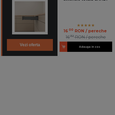
00
16
RON
/ pereche
32
16
RON
/ pereche
Vezi oferta
Adauga in cos