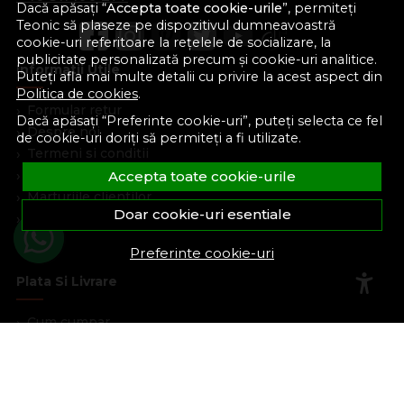
Dacă apăsați “
Accepta toate cookie-urile
”, permiteți
Teonic să plaseze pe dispozitivul dumneavoastră
cookie-uri referitoare la rețelele de socializare, la
publicitate personalizată precum și cookie-uri analitice.
Informatii Utile
Puteți afla mai multe detalii cu privire la acest aspect din
Politica de cookies
.
Formular retur
Dacă apăsați “Preferinte cookie-uri”, puteți selecta ce fel
Despre noi
de cookie-uri doriți să permiteți a fi utilizate.
Termeni si conditii
Confidentialitate
Accepta toate cookie-urile
Marturiile clientilor
Doar cookie-uri esentiale
Politica de Cookies
Blog
Preferinte cookie-uri
Plata Si Livrare
Cum cumpar
Metode de plata
Livrare
Politica de garantie si retururi