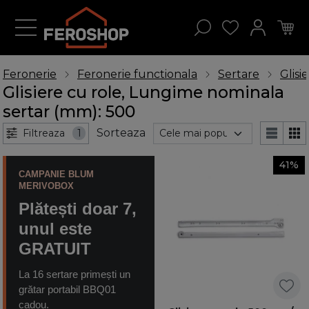
Feronerie
Feronerie functionala
Sertare
Glisi
Glisiere cu role, Lungime nominala
sertar (mm): 500
Sorteaza
Filtreaza
1
41%
CAMPANIE BLUM
MERIVOBOX
Plătești doar 7,
unul este
GRATUIT
La 16 sertare primești un
grătar portabil BBQ01
cadou.