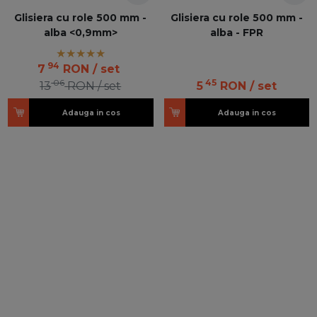
Glisiera cu role 500 mm -
Glisiera cu role 500 mm -
alba <0,9mm>
alba - FPR
94
7
RON
/ set
06
45
13
RON
/ set
5
RON
/ set
Adauga in cos
Adauga in cos