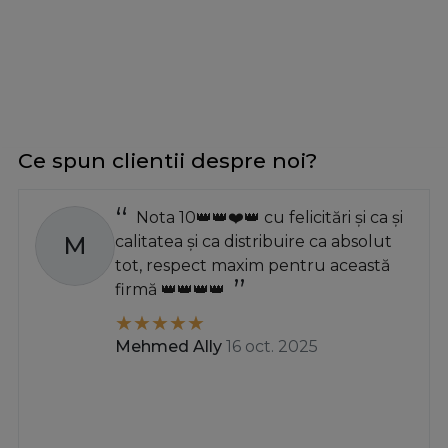
Ce spun clientii despre noi?
Nota 10👑👑❤️👑 cu felicitări și ca și
M
calitatea și ca distribuire ca absolut
tot, respect maxim pentru această
firmă 👑👑👑👑
Mehmed Ally
16 oct. 2025