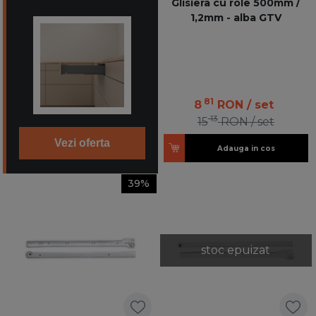
Glisiera cu role 500mm /
1,2mm - alba GTV
81
8
RON
/ set
13
15
RON
/ set
Vezi oferta
Adauga in cos
39%
stoc epuizat