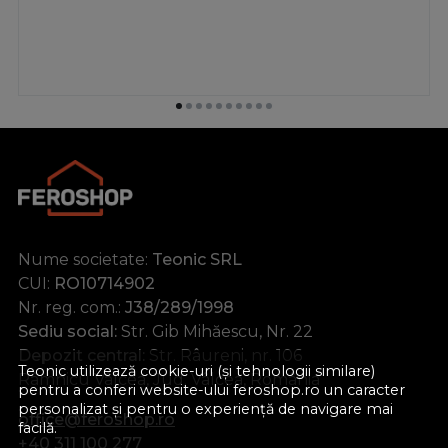
Nume societate:
Teonic SRL
CUI:
RO10714902
Nr. reg. com.:
J38/289/1998
Sediu social:
Str. Gib Mihăescu, Nr. 22
Depozit central:
Str. Râureni, nr. 106
Teonic utilizează cookie-uri (și tehnologii similare)
Râmnicu Vâlcea, Jud. Vâlcea, România
pentru a conferi website-ului feroshop.ro un caracter
personalizat și pentru o experiență de navigare mai
office@feroshop.ro
facilă.
+40 311 100 277