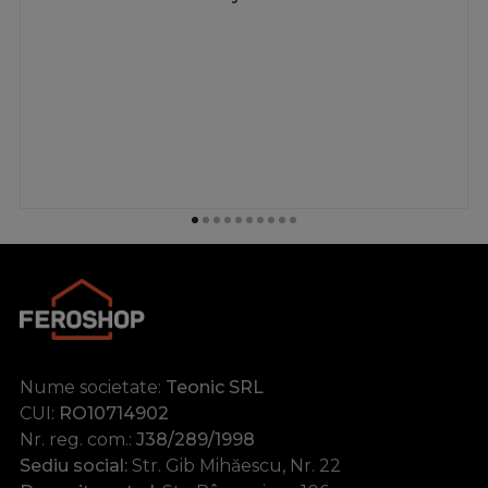
Nume societate:
Teonic SRL
CUI:
RO10714902
Nr. reg. com.:
J38/289/1998
Sediu social:
Str. Gib Mihăescu, Nr. 22