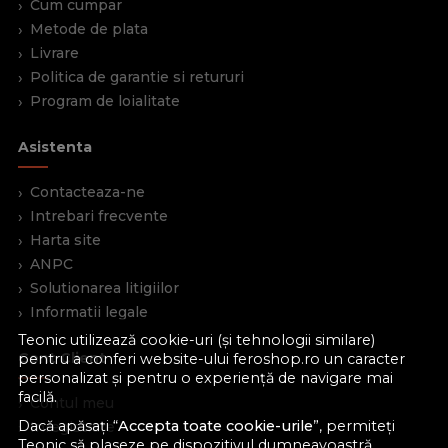
Cum cumpar
Metode de plata
Livrare
Politica de garantie si retururi
Program de loialitate
Asistenta
Contacteaza-ne
Intrebari frecvente
Harta site
ANPC
Solutionarea litigiilor
Informatii legale
Teonic utilizează cookie-uri (și tehnologii similare)
Cont Client
pentru a conferi website-ului feroshop.ro un caracter
personalizat și pentru o experiență de navigare mai
facilă.
Contul meu
Dacă apăsați “
Accepta toate cookie-urile
”, permiteți
Inregistrare
Teonic să plaseze pe dispozitivul dumneavoastră