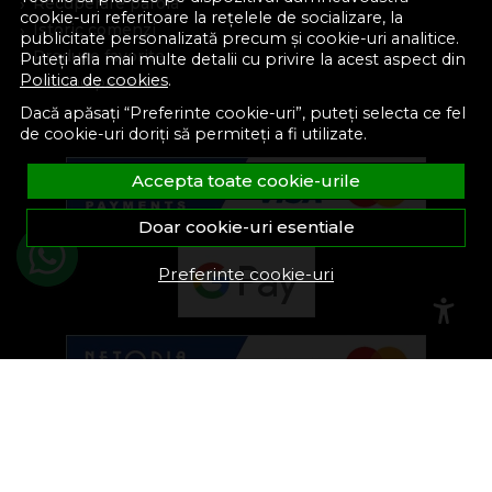
Recuperare parola
cookie-uri referitoare la rețelele de socializare, la
Istoric comenzi
publicitate personalizată precum și cookie-uri analitice.
Produse favorite
Puteți afla mai multe detalii cu privire la acest aspect din
Politica de cookies
.
Devino partener
Dacă apăsați “Preferinte cookie-uri”, puteți selecta ce fel
de cookie-uri doriți să permiteți a fi utilizate.
Accepta toate cookie-urile
Doar cookie-uri esentiale
Preferinte cookie-uri