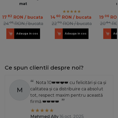
mat
82
60
06
17
RON
/ bucata
14
RON
/ bucata
19
RO
05
70
84
24
RON
/ bucata
22
RON
/ bucata
20
R
Adauga in cos
Adauga in cos
Ad
Ce spun clientii despre noi?
Nota 10👑👑❤️👑 cu felicitări și ca și
M
calitatea și ca distribuire ca absolut
tot, respect maxim pentru această
firmă 👑👑👑👑
Mehmed Ally
16 oct. 2025