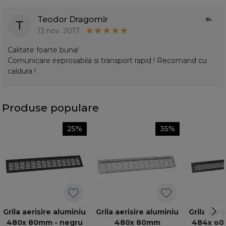
Teodor Dragomir
T
13 nov. 2017
Calitate foarte buna!
Comunicare ireprosabila si transport rapid ! Recomand cu
caldura !
Produse populare
25%
35%
Grila aerisire aluminiu
Grila aerisire aluminiu
Grila aeri
480x 80mm - negru
480x 80mm
484x 60