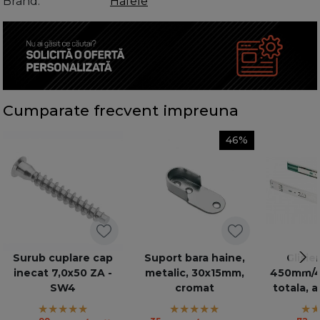
Brand
Hafele
Cumparate frecvent impreuna
46%
Surub cuplare cap
Suport bara haine,
Glisie
inecat 7,0x50 ZA -
metalic, 30x15mm,
450mm/45
SW4
cromat
totala, 
VERSAL