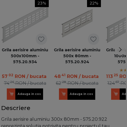
23%
22%
Grila aerisire aluminiu
Grila aerisire aluminiu
Grila aeri
500x100mm -
500x 80mm -
1000x
575.20.934
575.20.924
575.
02
41
25
57
RON
/ bucata
48
RON
/ bucata
113
RO
26
28
57
74
RON
/ bucata
62
RON
/ bucata
124
R
Adauga in cos
Adauga in cos
Ad
Descriere
Grila aerisire aluminiu 300x 80mm - 575.20.922
reprezinta solutia potrivita pentru proiectul tau.