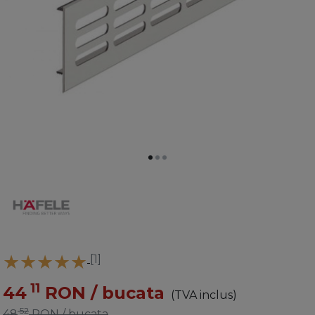
[1]
11
44
RON
/ bucata
(TVA inclus)
52
48
RON
/ bucata