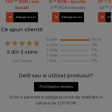
99
35
72
140
RON
/ mii
0
RON
/ bucata
27
65
34
bucati
0
RON
/ bucata
43
Adauga in cos
Adauga in cos
Ad
Ce spun clientii
5 stele
100%
4 stele
0%
3 stele
0%
5 din 5 stele
2 stele
0%
1 stea
0%
Din 1 voturi
Detii sau ai utilizat produsul?
Posteaza review
Scrie-ti parerea si castiga puncte de loialitate in
valoare de 1,00 RON.