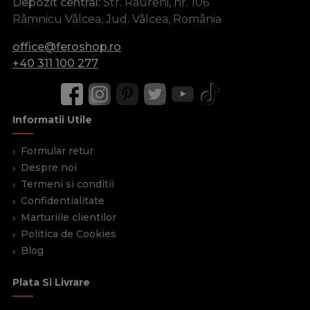
Depozit central:
Str. Râureni, nr. 106
Râmnicu Vâlcea, Jud. Vâlcea, România
office@feroshop.ro
+40 311 100 277
Informatii Utile
Formular retur
Despre noi
Termeni si conditii
Confidentialitate
Marturiile clientilor
Politica de Cookies
Blog
Plata Si Livrare