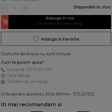
Disponibil in stoc
−
+
Adauga in cos
Livrare estimata: marți, 11 aug.
Adauga la Favorite
Costurile de livrare nu sunt incluse
Cum te putem ajuta?
Suna-ne: 031 11 00 277
Cere detalii
Trimite-ne un mesaj
Grila aerisire aluminiu 300x 80mm - 575.20.922
Iti mai recomandam si