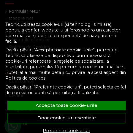
Formular retur
Despre noi
Teonic utilizează cookie-uri (și tehnologii similare)
Termeni si conditii
pentru a conferi website-ului feroshop.ro un caracter
Confidentialitate
personalizat și pentru o experiență de navigare mai
Marturiile clientilor
facilă.
Politica de Cookies
Dacă apăsați “
Accepta toate cookie-urile
”, permiteți
Blog
Teonic să plaseze pe dispozitivul dumneavoastră
cookie-uri referitoare la rețelele de socializare, la
publicitate personalizată precum și cookie-uri analitice.
Plata Si Livrare
Puteți afla mai multe detalii cu privire la acest aspect din
Politica de cookies
.
Cum cumpar
Dacă apăsați “Preferinte cookie-uri”, puteți selecta ce fel
Metode de plata
de cookie-uri doriți să permiteți a fi utilizate.
Livrare
Politica de garantie si retururi
Accepta toate cookie-urile
Program de loialitate
Doar cookie-uri esentiale
Asistenta
Preferinte cookie-uri