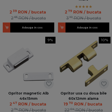
39
79
2
RON
/ bucata
2
RON
/ bucata
65
10
2
RON
/ bucata
3
RON
/ bucata
Adauga in cos
Adauga in cos
9%
10%
Opritor magnetic Alb
Opritor usa cu doua bile
46x15mm
60x12mm alama
47
70
2
RON
/ bucata
19
RON
/ bucata
74
04
2
RON
/ bucata
22
RON
/ bucata