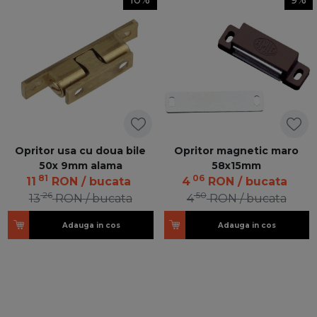
10%
9%
Opritor usa cu doua bile
Opritor magnetic maro
50x 9mm alama
58x15mm
81
06
11
RON
/ bucata
4
RON
/ bucata
26
50
13
RON
/ bucata
4
RON
/ bucata
Adauga in cos
Adauga in cos