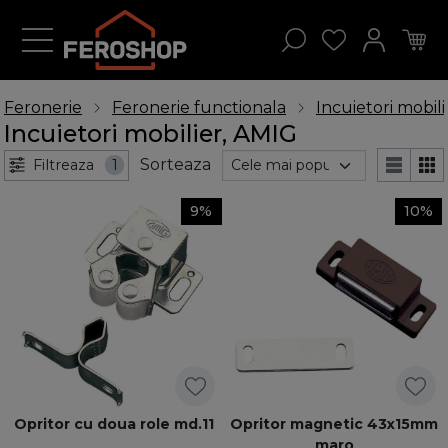
Feronerie
Feronerie functionala
Incuietori mobili
Incuietori mobilier, AMIG
Sorteaza
Filtreaza
1
9%
10%
Opritor cu doua role md.11
Opritor magnetic 43x15mm
maro