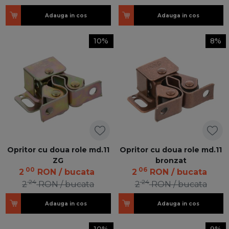
Adauga in cos
Adauga in cos
10%
8%
Opritor cu doua role md.11
Opritor cu doua role md.11
ZG
bronzat
00
06
2
RON
/ bucata
2
RON
/ bucata
24
24
2
RON
/ bucata
2
RON
/ bucata
Adauga in cos
Adauga in cos