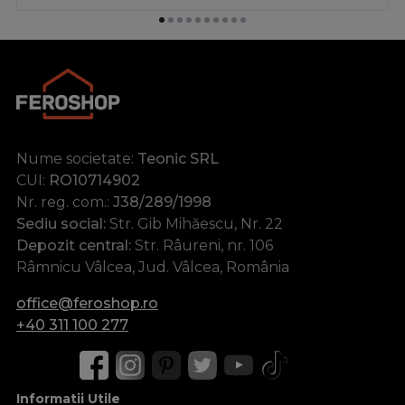
Nume societate:
Teonic SRL
CUI:
RO10714902
Nr. reg. com.:
J38/289/1998
Sediu social:
Str. Gib Mihăescu, Nr. 22
Depozit central:
Str. Râureni, nr. 106
Râmnicu Vâlcea, Jud. Vâlcea, România
office@feroshop.ro
+40 311 100 277
Informatii Utile