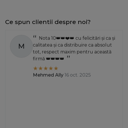
Ce spun clientii despre noi?
Nota 10👑👑❤️👑 cu felicitări și ca și
M
calitatea și ca distribuire ca absolut
tot, respect maxim pentru această
firmă 👑👑👑👑
Mehmed Ally
16 oct. 2025