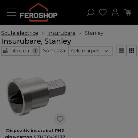
Scule electrice
Insurubare
Stanley
Insurubare, Stanley
Sorteaza
Filtreaza
1
Dispozitiv insurubat PH2
gips-carton STHTO-16137