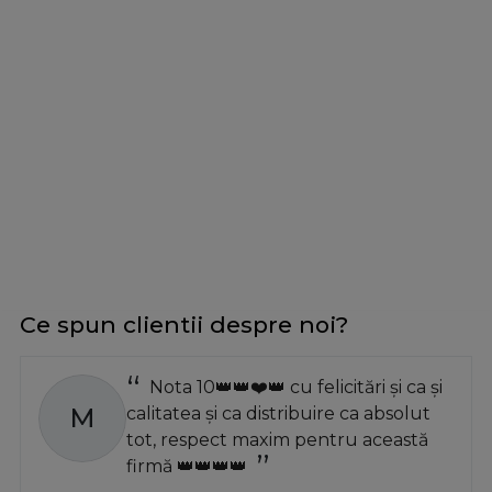
Ce spun clientii despre noi?
Nota 10👑👑❤️👑 cu felicitări și ca și
M
calitatea și ca distribuire ca absolut
tot, respect maxim pentru această
firmă 👑👑👑👑