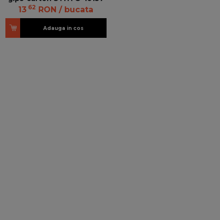
62
13
RON
/ bucata
Adauga in cos