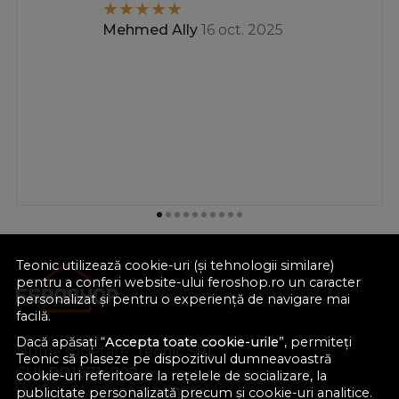
Mehmed Ally
16 oct. 2025
Teonic utilizează cookie-uri (și tehnologii similare)
pentru a conferi website-ului feroshop.ro un caracter
personalizat și pentru o experiență de navigare mai
facilă.
Dacă apăsați “
Accepta toate cookie-urile
”, permiteți
Nume societate:
Teonic SRL
Teonic să plaseze pe dispozitivul dumneavoastră
CUI:
RO10714902
cookie-uri referitoare la rețelele de socializare, la
publicitate personalizată precum și cookie-uri analitice.
Nr. reg. com.:
J38/289/1998