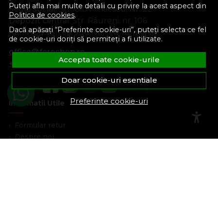
Puteți afla mai multe detalii cu privire la acest aspect din
Sediu social:
Str. Gib Mihăescu, Nr. 22
Politica de cookies
.
Depozit central:
Str. Râureni, nr. 106
Dacă apăsați “Preferinte cookie-uri”, puteți selecta ce fel
Râmnicu Vâlcea, Jud. Vâlcea, România
de cookie-uri doriți să permiteți a fi utilizate.
office@feroshop.ro
Accepta toate cookie-urile
+40 311 100 277
Doar cookie-uri esentiale
Preferinte cookie-uri
Informatii Utile
Formular retur
Despre noi
Termeni si conditii
Confidentialitate
Marturiile clientilor
Politica de Cookies
Blog
Plata Si Livrare