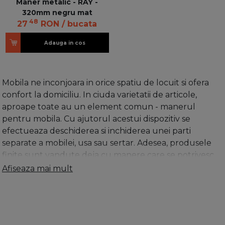
Maner metalic - RAY -
320mm negru mat
48
27
RON
/ bucata
Adauga in cos
Mobila ne inconjoara in orice spatiu de locuit si ofera
confort la domiciliu. In ciuda varietatii de articole,
aproape toate au un element comun - manerul
pentru mobila. Cu ajutorul acestui dispozitiv se
efectueaza deschiderea si inchiderea unei parti
separate a mobilei, usa sau sertar. Adesea, produsele
finite sunt vandute deja cu manere care se potrivesc
cel mai bine aspectului lor. Cu toate acestea, atunci
Afiseaza mai mult
cand mobilierul este facut la comanda, atunci trebuie
sa cumperi aceste manere separat.
Pentru montare, se
gaureste in foaia usii, prin aceasta, cele doua parti ale
manerului sunt conectate cu suruburi cu cap special