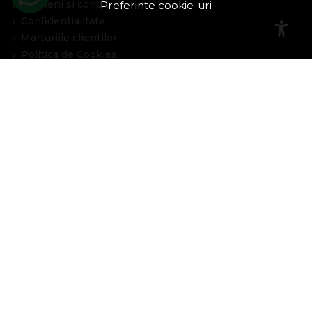
Termeni si conditii
Preferinte cookie-uri
Confidentialitate
Marturiile clientilor
Politica de Cookies
Blog
Plata Si Livrare
Cum cumpar
Metode de plata
Livrare
Politica de garantie si retururi
Program de loialitate
Asistenta
Contacteaza-ne
Intrebari frecvente
Harta site