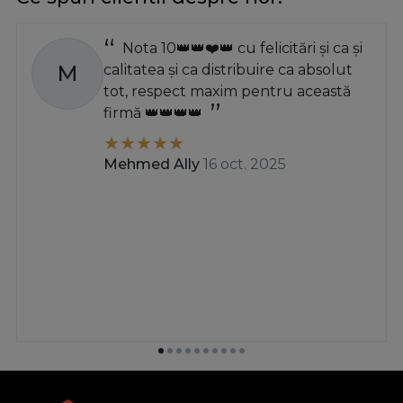
mobilier de dimensiuni mari si foarte mari. Avantajele
acestor modele de manere sunt fiabilitatea si
Nota 10👑👑❤️👑 cu felicitări și ca și
durabilitatea, prin urmare, sunt preferate de multi. In
M
calitatea și ca distribuire ca absolut
ceea ce priveste culoarea, gama este destul de diversa,
tot, respect maxim pentru această
astfel incat toata lumea sa poata alege in functie de
firmă 👑👑👑👑
decor si sa gaseasca o varianta care sa arate armonios si
atractiv.
Mehmed Ally
16 oct. 2025