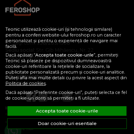
Nume societate:
Teonic SRL
Teonic utilizează cookie-uri (și tehnologii similare)
pentru a conferi website-ului feroshop.ro un caracter
CUI:
RO10714902
personalizat și pentru o experiență de navigare mai
Nr. reg. com.:
J38/289/1998
facilă.
Sediu social:
Str. Gib Mihăescu, Nr. 22
Dacă apăsați “
Accepta toate cookie-urile
”, permiteți
Depozit central:
Str. Râureni, nr. 106
Teonic să plaseze pe dispozitivul dumneavoastră
Râmnicu Vâlcea, Jud. Vâlcea, România
cookie-uri referitoare la rețelele de socializare, la
publicitate personalizată precum și cookie-uri analitice.
office@feroshop.ro
Puteți afla mai multe detalii cu privire la acest aspect din
+40 311 100 277
Politica de cookies
.
Dacă apăsați “Preferinte cookie-uri”, puteți selecta ce fel
de cookie-uri doriți să permiteți a fi utilizate.
Informatii Utile
Accepta toate cookie-urile
Formular retur
Doar cookie-uri esentiale
Despre noi