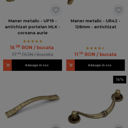
Maner metalic - UP19 -
Maner metalic - UR42 -
antichizat portelan MLK -
128mm - antichizat
coroana aurie
58
16
RON
/ bucata
41
10
17
RON
/ bucata
11
RON
/ bucata
Adauga in cos
Adauga in cos
16%