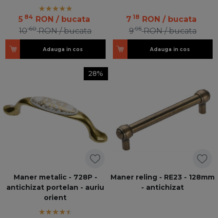
84
18
5
RON
/ bucata
7
RON
/ bucata
60
95
10
RON
/ bucata
9
RON
/ bucata
Adauga in cos
Adauga in cos
28%
Maner metalic - 728P -
Maner reling - RE23 - 128mm
antichizat portelan - auriu
- antichizat
orient