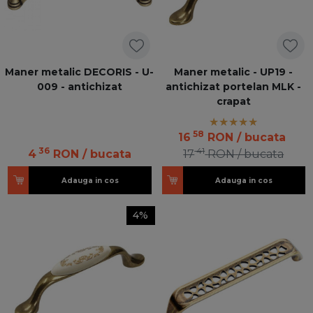
Maner metalic DECORIS - U-
Maner metalic - UP19 -
009 - antichizat
antichizat portelan MLK -
crapat
58
16
RON
/ bucata
36
41
4
RON
/ bucata
17
RON
/ bucata
Adauga in cos
Adauga in cos
4%