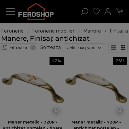
Feronerie
Feronerie mobilier
Manere
Finisaj: 
Manere, Finisaj: antichizat
Sorteaza
Filtreaza
1
42%
26%
Maner metalic - 728P -
Maner metalic - 728P -
antichizat portelan - floare
antichizat portelan -