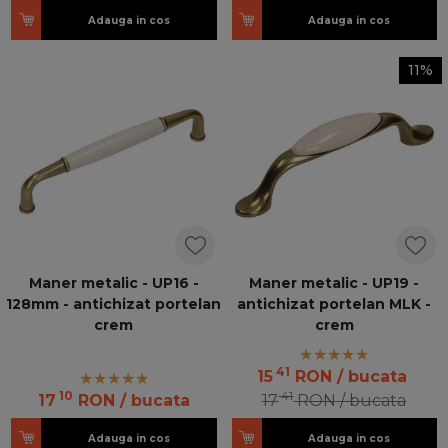
Adauga in cos
Adauga in cos
11%
Maner metalic - UP16 -
Maner metalic - UP19 -
128mm - antichizat portelan
antichizat portelan MLK -
crem
crem
41
15
RON
/ bucata
10
41
17
RON
/ bucata
17
RON
/ bucata
Adauga in cos
Adauga in cos