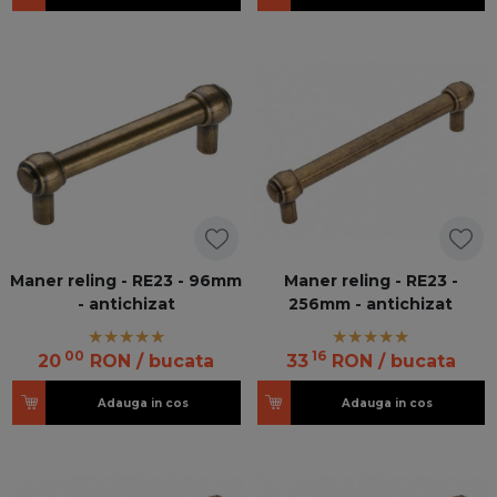
Maner reling - RE23 - 96mm
Maner reling - RE23 -
- antichizat
256mm - antichizat
00
16
20
RON
/ bucata
33
RON
/ bucata
Adauga in cos
Adauga in cos