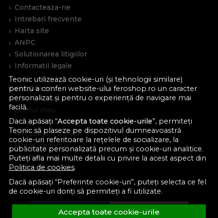
Contacteaza-ne
Intrebari frecvente
Harta site
ANPC
Solutionarea litigiilor
Informatii legale
Teonic utilizează cookie-uri (și tehnologii similare)
Cont Client
pentru a conferi website-ului feroshop.ro un caracter
personalizat și pentru o experiență de navigare mai
facilă.
Contul meu
Dacă apăsați “
Accepta toate cookie-urile
”, permiteți
Inregistrare
Teonic să plaseze pe dispozitivul dumneavoastră
Recuperare parola
cookie-uri referitoare la rețelele de socializare, la
Istoric comenzi
publicitate personalizată precum și cookie-uri analitice.
Produse favorite
Puteți afla mai multe detalii cu privire la acest aspect din
Politica de cookies
.
Devino partener
Dacă apăsați “Preferinte cookie-uri”, puteți selecta ce fel
de cookie-uri doriți să permiteți a fi utilizate.
Accepta toate cookie-urile