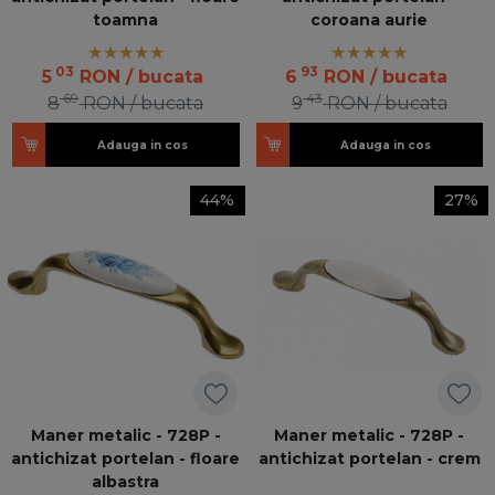
toamna
coroana aurie
03
93
5
RON
/ bucata
6
RON
/ bucata
69
43
8
RON
/ bucata
9
RON
/ bucata
Adauga in cos
Adauga in cos
44%
27%
Maner metalic - 728P -
Maner metalic - 728P -
antichizat portelan - floare
antichizat portelan - crem
albastra