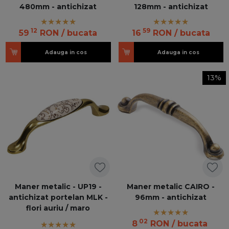
480mm - antichizat
128mm - antichizat
12
59
59
RON
/ bucata
16
RON
/ bucata
Adauga in cos
Adauga in cos
13%
Maner metalic - UP19 -
Maner metalic CAIRO -
antichizat portelan MLK -
96mm - antichizat
flori auriu / maro
02
8
RON
/ bucata