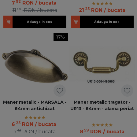
92
7
RON
/ bucata
00
25
11
RON
/ bucata
21
RON
/ bucata
Adauga in cos
Adauga in cos
17%
Maner metalic - MARSALA -
Maner metalic tragator -
64mm antichizat
UR13 - 64mm - alama periat
25
6
RON
/ bucata
61
59
7
RON
/ bucata
8
RON
/ bucata