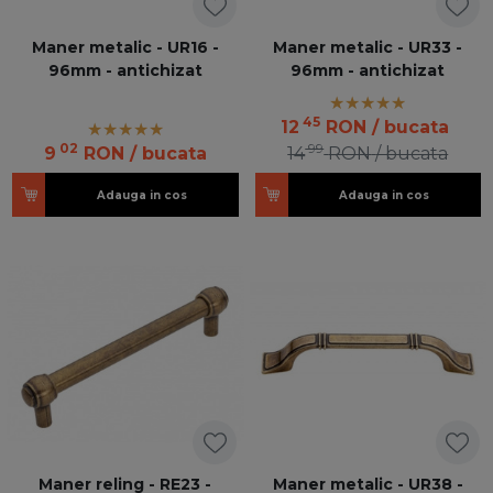
Maner metalic - UR16 -
Maner metalic - UR33 -
96mm - antichizat
96mm - antichizat
45
12
RON
/ bucata
02
99
9
RON
/ bucata
14
RON
/ bucata
Adauga in cos
Adauga in cos
Maner reling - RE23 -
Maner metalic - UR38 -