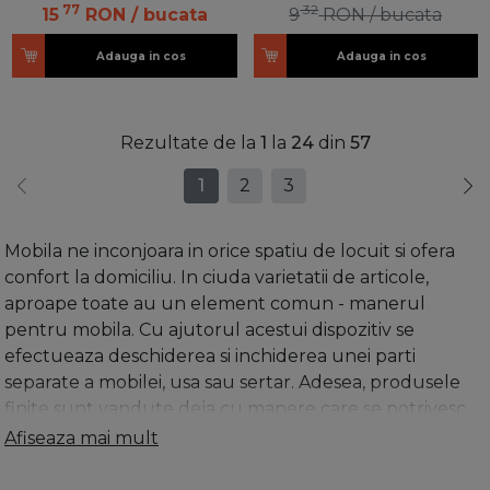
77
32
15
RON
/ bucata
9
RON
/ bucata
Adauga in cos
Adauga in cos
Rezultate de la
1
la
24
din
57
1
2
3
Mobila ne inconjoara in orice spatiu de locuit si ofera
confort la domiciliu. In ciuda varietatii de articole,
aproape toate au un element comun - manerul
pentru mobila. Cu ajutorul acestui dispozitiv se
efectueaza deschiderea si inchiderea unei parti
separate a mobilei, usa sau sertar. Adesea, produsele
finite sunt vandute deja cu manere care se potrivesc
cel mai bine aspectului lor. Cu toate acestea, atunci
Afiseaza mai mult
cand mobilierul este facut la comanda, atunci trebuie
sa cumperi aceste manere separat.
Pentru montare, se