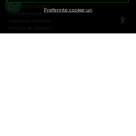
Termeni si conditii
Preferinte cookie-uri
Confidentialitate
Marturiile clientilor
Politica de Cookies
Blog
Plata Si Livrare
Cum cumpar
Metode de plata
Livrare
Politica de garantie si retururi
Program de loialitate
Asistenta
Contacteaza-ne
Intrebari frecvente
Harta site