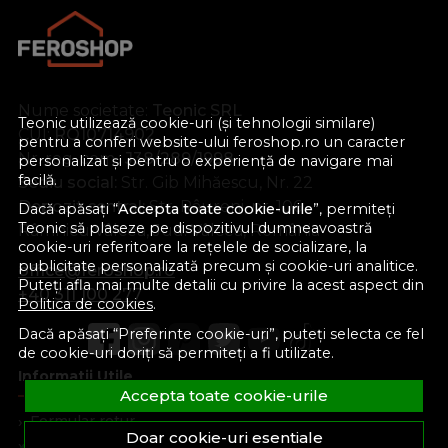
Nume societate:
Teonic SRL
Teonic utilizează cookie-uri (și tehnologii similare)
CUI:
RO10714902
pentru a conferi website-ului feroshop.ro un caracter
Nr. reg. com.:
J38/289/1998
personalizat și pentru o experiență de navigare mai
facilă.
Sediu social:
Str. Gib Mihăescu, Nr. 22
Depozit central:
Str. Râureni, nr. 106
Dacă apăsați “
Accepta toate cookie-urile
”, permiteți
Teonic să plaseze pe dispozitivul dumneavoastră
Râmnicu Vâlcea, Jud. Vâlcea, România
cookie-uri referitoare la rețelele de socializare, la
publicitate personalizată precum și cookie-uri analitice.
office@feroshop.ro
Puteți afla mai multe detalii cu privire la acest aspect din
+40 311 100 277
Politica de cookies
.
Dacă apăsați “Preferinte cookie-uri”, puteți selecta ce fel
de cookie-uri doriți să permiteți a fi utilizate.
Informatii Utile
Accepta toate cookie-urile
Formular retur
Doar cookie-uri esentiale
Despre noi