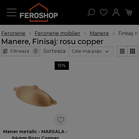
Feronerie
Feronerie mobilier
Manere
Finisaj:
Manere, Finisaj: rosu copper
Sorteaza
Filtreaza
1
15%
Maner metalic - MARSALA -
64mm Rosu Copper