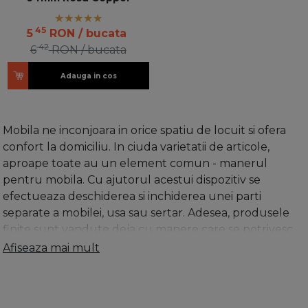
45
5
RON
/ bucata
42
6
RON
/ bucata
Adauga in cos
Mobila ne inconjoara in orice spatiu de locuit si ofera
confort la domiciliu. In ciuda varietatii de articole,
aproape toate au un element comun - manerul
pentru mobila. Cu ajutorul acestui dispozitiv se
efectueaza deschiderea si inchiderea unei parti
separate a mobilei, usa sau sertar. Adesea, produsele
finite sunt vandute deja cu manere care se potrivesc
cel mai bine aspectului lor. Cu toate acestea, atunci
Afiseaza mai mult
cand mobilierul este facut la comanda, atunci trebuie
sa cumperi aceste manere separat.
Pentru montare, se
gaureste in foaia usii, prin aceasta, cele doua parti ale