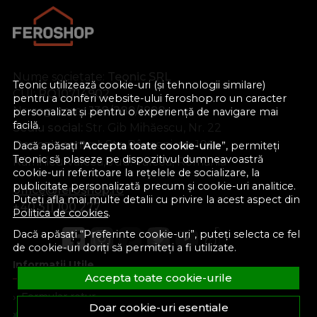
Nume societate:
Teonic SRL
Teonic utilizează cookie-uri (și tehnologii similare)
CUI:
RO10714902
pentru a conferi website-ului feroshop.ro un caracter
Nr. reg. com.:
J38/289/1998
personalizat și pentru o experiență de navigare mai
facilă.
Sediu social:
Str. Gib Mihăescu, Nr. 22
Depozit central:
Str. Râureni, nr. 106
Dacă apăsați “
Accepta toate cookie-urile
”, permiteți
Teonic să plaseze pe dispozitivul dumneavoastră
Râmnicu Vâlcea, Jud. Vâlcea, România
cookie-uri referitoare la rețelele de socializare, la
publicitate personalizată precum și cookie-uri analitice.
office@feroshop.ro
Puteți afla mai multe detalii cu privire la acest aspect din
+40 311 100 277
Politica de cookies
.
Dacă apăsați “Preferinte cookie-uri”, puteți selecta ce fel
de cookie-uri doriți să permiteți a fi utilizate.
Informatii Utile
Accepta toate cookie-urile
Formular retur
Doar cookie-uri esentiale
Despre noi