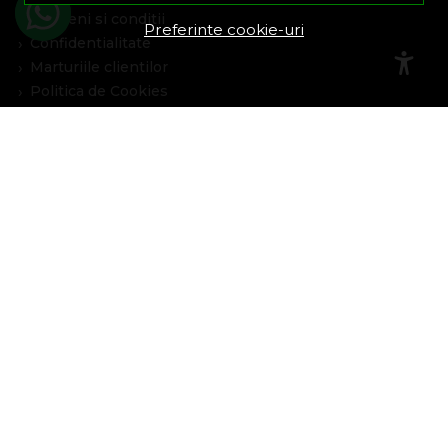
Termeni si conditii
Preferinte cookie-uri
Confidentialitate
Marturiile clientilor
Politica de Cookies
Blog
Plata Si Livrare
Cum cumpar
Metode de plata
Livrare
Politica de garantie si retururi
Program de loialitate
Asistenta
Contacteaza-ne
Intrebari frecvente
Harta site