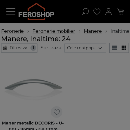
Feronerie
Feronerie mobilier
Manere
Inaltime
Manere, Inaltime: 24
Sorteaza
Filtreaza
1
Maner metalic DECORIS - U-
001 - 96mm - G8 Crom