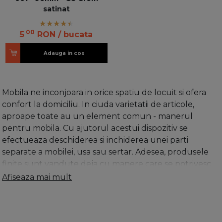
satinat
00
5
RON
/ bucata
Adauga in cos
Mobila ne inconjoara in orice spatiu de locuit si ofera
confort la domiciliu. In ciuda varietatii de articole,
aproape toate au un element comun - manerul
pentru mobila. Cu ajutorul acestui dispozitiv se
efectueaza deschiderea si inchiderea unei parti
separate a mobilei, usa sau sertar. Adesea, produsele
finite sunt vandute deja cu manere care se potrivesc
cel mai bine aspectului lor. Cu toate acestea, atunci
Afiseaza mai mult
cand mobilierul este facut la comanda, atunci trebuie
sa cumperi aceste manere separat.
Pentru montare, se
gaureste in foaia usii, prin aceasta, cele doua parti ale