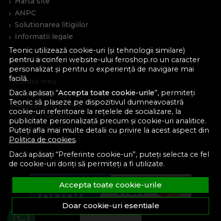
Harta site
ANPC
Solutionarea litigiilor
Informatii legale
Teonic utilizează cookie-uri (și tehnologii similare)
Cont Client
pentru a conferi website-ului feroshop.ro un caracter
personalizat și pentru o experiență de navigare mai
facilă.
Contul meu
Dacă apăsați “
Accepta toate cookie-urile
”, permiteți
Inregistrare
Teonic să plaseze pe dispozitivul dumneavoastră
Recuperare parola
cookie-uri referitoare la rețelele de socializare, la
Istoric comenzi
publicitate personalizată precum și cookie-uri analitice.
Produse favorite
Puteți afla mai multe detalii cu privire la acest aspect din
Politica de cookies
.
Devino partener
Dacă apăsați “Preferinte cookie-uri”, puteți selecta ce fel
de cookie-uri doriți să permiteți a fi utilizate.
Accepta toate cookie-urile
Doar cookie-uri esentiale