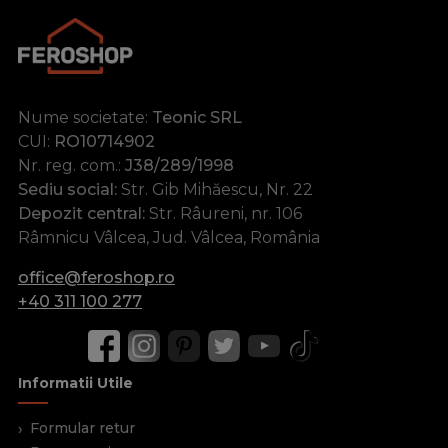
Nume societate:
Teonic SRL
CUI:
RO10714902
Nr. reg. com.:
J38/289/1998
Sediu social:
Str. Gib Mihăescu, Nr. 22
Depozit central:
Str. Râureni, nr. 106
Râmnicu Vâlcea, Jud. Vâlcea, România
office@feroshop.ro
+40 311 100 277
Informatii Utile
Formular retur