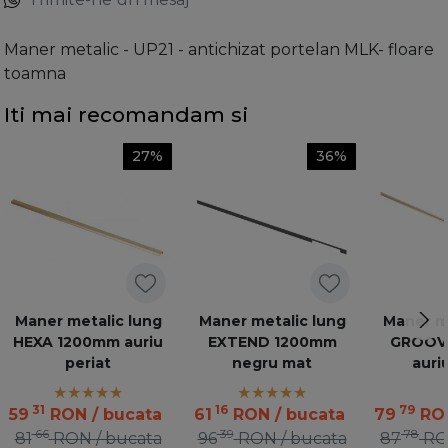
Maner metalic - UP21 - antichizat portelan MLK- floare
toamna
Iti mai recomandam si
27%
36%
Maner metalic lung
Maner metalic lung
Maner me
HEXA 1200mm auriu
EXTEND 1200mm
GROOV
periat
negru mat
auri
31
16
79
59
RON
/ bucata
61
RON
/ bucata
79
RO
66
39
78
81
RON
/ bucata
96
RON
/ bucata
87
R