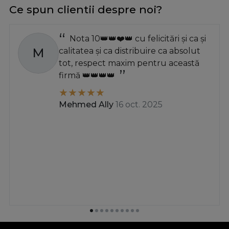
Ce spun clientii despre noi?
Nota 10👑👑❤️👑 cu felicitări și ca și
M
calitatea și ca distribuire ca absolut
tot, respect maxim pentru această
firmă 👑👑👑👑
Mehmed Ally
16 oct. 2025