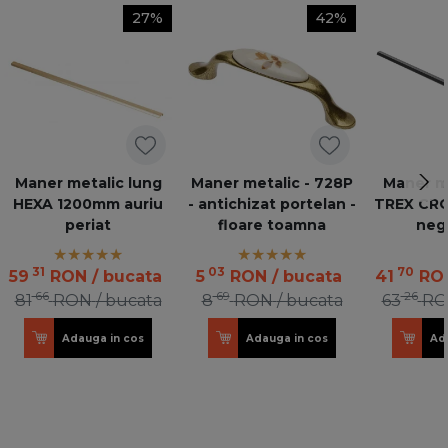
27%
42%
Maner metalic lung
Maner metalic - 728P
Maner me
HEXA 1200mm auriu
- antichizat portelan -
TREX CR
periat
floare toamna
neg
31
03
70
59
RON
/ bucata
5
RON
/ bucata
41
RO
66
69
26
81
RON
/ bucata
8
RON
/ bucata
63
RO
Adauga in cos
Adauga in cos
Ad