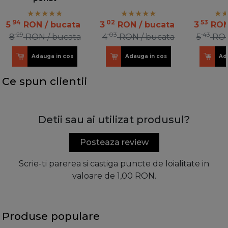
94
02
53
5
RON
/ bucata
3
RON
/ bucata
3
RO
29
03
43
8
RON
/ bucata
4
RON
/ bucata
5
RO
Adauga in cos
Adauga in cos
Ad
Ce spun clientii
Detii sau ai utilizat produsul?
Posteaza review
Scrie-ti parerea si castiga puncte de loialitate in
valoare de 1,00 RON.
Produse populare