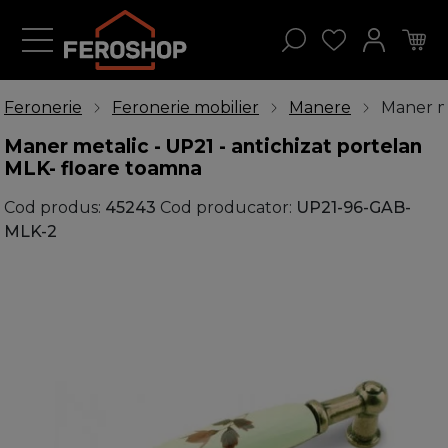
Feronerie
Feronerie mobilier
Manere
Maner me
Maner metalic - UP21 - antichizat portelan
MLK- floare toamna
Cod produs:
45243
Cod producator:
UP21-96-GAB-
MLK-2