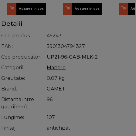
Adauga in cos
Adauga in cos
Ad
Detalii
Cod produs
45243
EAN
5901304794327
Cod producator
UP21-96-GAB-MLK-2
Categorii
Manere
Greutate
0.07 kg
Brand
GAMET
Distanta intre
96
gauri(mm)
Lungime
107
Finisaj
antichizat