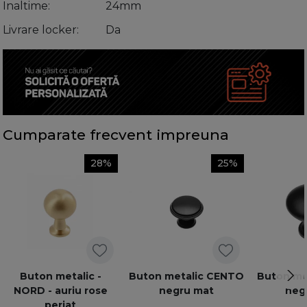
Inaltime
24mm
Livrare locker
Da
Cumparate frecvent impreuna
28%
25%
Buton metalic -
Buton metalic CENTO
Buton met
NORD - auriu rose
negru mat
neg
periat