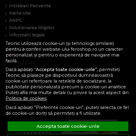
Intrebari frecvente
Harta site
ANPC
Solutionarea litigiilor
Informatii legale
Teonic utilizează cookie-uri (și tehnologii similare)
Cont Client
pentru a conferi website-ului feroshop.ro un caracter
personalizat și pentru o experiență de navigare mai
facilă.
Contul meu
Dacă apăsați “
Accepta toate cookie-urile
”, permiteți
Inregistrare
Teonic să plaseze pe dispozitivul dumneavoastră
Recuperare parola
cookie-uri referitoare la rețelele de socializare, la
Istoric comenzi
publicitate personalizată precum și cookie-uri analitice.
Produse favorite
Puteți afla mai multe detalii cu privire la acest aspect din
Politica de cookies
.
Devino partener
Dacă apăsați “Preferinte cookie-uri”, puteți selecta ce fel
de cookie-uri doriți să permiteți a fi utilizate.
Accepta toate cookie-urile