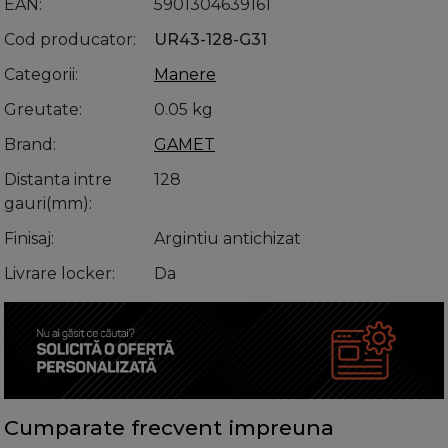
EAN
5901304639161
Cod producator
UR43-128-G31
Categorii
Manere
Greutate
0.05 kg
Brand
GAMET
Distanta intre
128
gauri(mm)
Finisaj
Argintiu antichizat
Livrare locker
Da
Cumparate frecvent impreuna