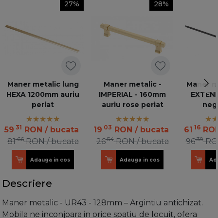
27%
28%
Maner metalic lung
Maner metalic -
Maner me
HEXA 1200mm auriu
IMPERIAL - 160mm
EXTEN
periat
auriu rose periat
neg
31
03
16
59
RON
/ bucata
19
RON
/ bucata
61
RO
66
54
39
81
RON
/ bucata
26
RON
/ bucata
96
RO
Adauga in cos
Adauga in cos
Ad
Descriere
Maner metalic - UR43 - 128mm – Argintiu antichizat.
Mobila ne inconjoara in orice spatiu de locuit, ofera