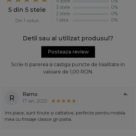
4 stele
0%
3 stele
0%
5 din 5 stele
2 stele
0%
1 stea
0%
Din 1 voturi
Detii sau ai utilizat produsul?
Posteaza review
Scrie-ti parerea si castiga puncte de loialitate in
valoare de 1,00 RON.
Ramo
R
17 ian. 2020
Imi place, sunt finute și calitative, perfecte pentru mobila
mea cu finisaje clasice gri piatra.