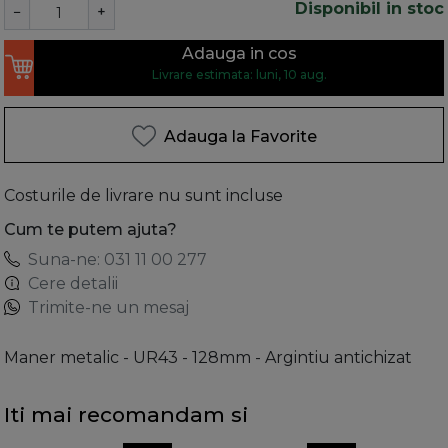
Disponibil in stoc
−
+
Adauga in cos
Livrare estimata: luni, 10 aug.
Adauga la Favorite
Costurile de livrare nu sunt incluse
Cum te putem ajuta?
Suna-ne: 031 11 00 277
Cere detalii
Trimite-ne un mesaj
Maner metalic - UR43 - 128mm - Argintiu antichizat
Iti mai recomandam si