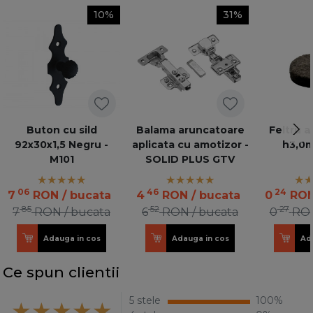
10%
31%
Buton cu sild
Balama aruncatoare
Feltru 
92x30x1,5 Negru -
aplicata cu amotizor -
h3,0m
M101
SOLID PLUS GTV
06
46
24
7
RON
/ bucata
4
RON
/ bucata
0
RO
85
52
27
7
RON
/ bucata
6
RON
/ bucata
0
RO
Adauga in cos
Adauga in cos
Ad
Ce spun clientii
5 stele
100%