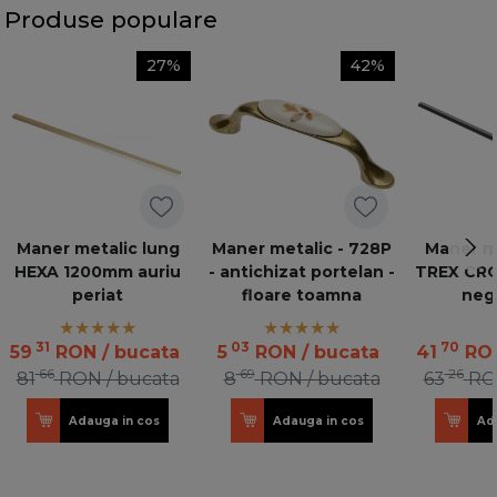
Produse populare
27%
42%
Maner metalic lung
Maner metalic - 728P
Maner me
HEXA 1200mm auriu
- antichizat portelan -
TREX CR
periat
floare toamna
neg
31
03
70
59
RON
/ bucata
5
RON
/ bucata
41
RO
66
69
26
81
RON
/ bucata
8
RON
/ bucata
63
RO
Adauga in cos
Adauga in cos
Ad