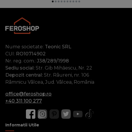
Nume societate:
Teonic SRL
CUI:
RO10714902
Nr. reg. com.:
J38/289/1998
Sediu social:
Str. Gib Mihăescu, Nr. 22
Depozit central:
Str. Râureni, nr. 106
Râmnicu Vâlcea, Jud. Vâlcea, România
office@feroshop.ro
+40 311 100 277
Informatii Utile