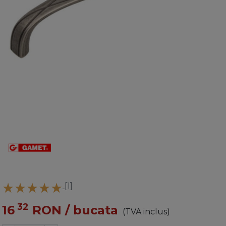
[1]
32
16
RON
/ bucata
(TVA inclus)