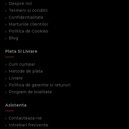
de modele pentru sertare mici, compacte si pentru
Despre noi
mobilier de dimensiuni mari si foarte mari. Avantajele
Termeni si conditii
acestor modele de manere sunt fiabilitatea si
Confidentialitate
durabilitatea, prin urmare, sunt preferate de multi. In
Marturiile clientilor
ceea ce priveste culoarea, gama este destul de diversa,
Politica de Cookies
astfel incat toata lumea sa poata alege in functie de
Blog
decor si sa gaseasca o varianta care sa arate armonios si
atractiv.
Plata Si Livrare
Cum cumpar
Metode de plata
Livrare
Politica de garantie si retururi
Program de loialitate
Asistenta
Contacteaza-ne
Intrebari frecvente