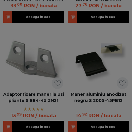
00
76
33
RON
/ bucata
27
RON
/ bucata
Adauga in cos
Adauga in cos
Adaptor fixare maner la usi
Maner aluminiu anodizat
pliante S 884-45 ZN21
negru S 2005-45PB12
99
92
13
RON
/ bucata
14
RON
/ bucata
Adauga in cos
Adauga in cos