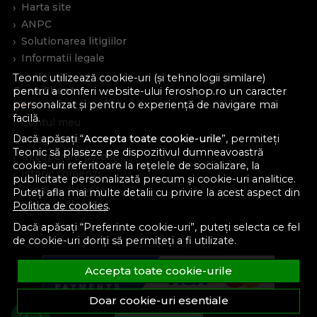
Harta site
ANPC
Solutionarea litigiilor
Informatii legale
Teonic utilizează cookie-uri (și tehnologii similare)
Cont Client
pentru a conferi website-ului feroshop.ro un caracter
personalizat și pentru o experiență de navigare mai
facilă.
Contul meu
Dacă apăsați “
Accepta toate cookie-urile
”, permiteți
Inregistrare
Teonic să plaseze pe dispozitivul dumneavoastră
Recuperare parola
cookie-uri referitoare la rețelele de socializare, la
Istoric comenzi
publicitate personalizată precum și cookie-uri analitice.
Produse favorite
Puteți afla mai multe detalii cu privire la acest aspect din
Politica de cookies
.
Devino partener
Dacă apăsați “Preferinte cookie-uri”, puteți selecta ce fel
de cookie-uri doriți să permiteți a fi utilizate.
Accepta toate cookie-urile
Doar cookie-uri esentiale