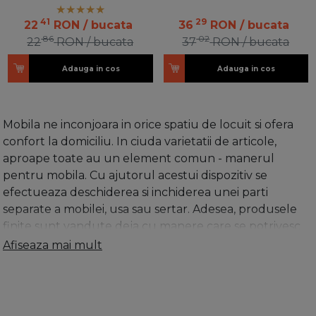
41
29
22
RON
/ bucata
36
RON
/ bucata
86
02
22
RON
/ bucata
37
RON
/ bucata
Adauga in cos
Adauga in cos
Mobila ne inconjoara in orice spatiu de locuit si ofera
confort la domiciliu. In ciuda varietatii de articole,
aproape toate au un element comun - manerul
pentru mobila. Cu ajutorul acestui dispozitiv se
efectueaza deschiderea si inchiderea unei parti
separate a mobilei, usa sau sertar. Adesea, produsele
finite sunt vandute deja cu manere care se potrivesc
cel mai bine aspectului lor. Cu toate acestea, atunci
Afiseaza mai mult
cand mobilierul este facut la comanda, atunci trebuie
sa cumperi aceste manere separat.
Pentru montare, se
gaureste in foaia usii, prin aceasta, cele doua parti ale
manerului sunt conectate cu suruburi cu cap special