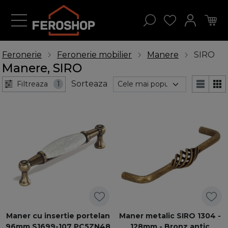
Feronerie
Feronerie mobilier
Manere
SIRO
Manere, SIRO
Sorteaza
Filtreaza
1
Maner cu insertie portelan
Maner metalic SIRO 1304 -
96mm S1699-107 PC5ZN48
128mm - Bronz antic