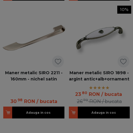
10%
Maner metalic SIRO 2211 -
Maner metalic SIRO 1898 -
160mm - nichel satin
argint antic+alb+ornament
80
23
RON
/ bucata
98
70
30
RON
/ bucata
26
RON
/ bucata
Adauga in cos
Adauga in cos