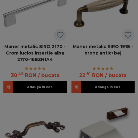
Maner metalic SIRO 2170 -
Maner metalic SIRO 1918 -
Crom lucios insertie alba
bronz antic+bej
2170-168ZN1A4
49
81
30
RON
/ bucata
22
RON
/ bucata
Adauga in cos
Adauga in cos