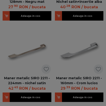
128mm - Negru mat
Nichel satin+insertie alba
90
28
27
RON
/ bucata
40
RON
/ bucata
Adauga in cos
Adauga in cos
Maner metalic SIRO 2211 -
Maner metalic SIRO 2211 -
224mm - nichel satin
160mm - Crom lucios
45
39
42
RON
/ bucata
29
RON
/ bucata
Adauga in cos
Adauga in cos