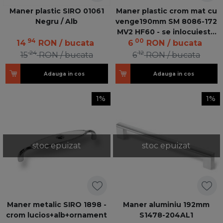
Maner plastic SIRO 01061
Maner plastic crom mat cu
Negru / Alb
venge190mm SM 8086-172
MV2 HF60 - se inlocuieste
94
00
cu 40537
14
RON
/ bucata
6
RON
/ bucata
24
12
15
RON
/ bucata
6
RON
/ bucata
Adauga in cos
Adauga in cos
1%
1%
stoc epuizat
stoc epuizat
Maner metalic SIRO 1898 -
Maner aluminiu 192mm
crom lucios+alb+ornament
S1478-204AL1