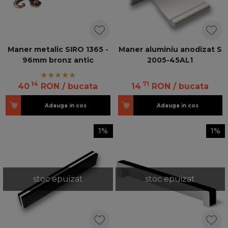
Maner metalic SIRO 1365 -
Maner aluminiu anodizat S
96mm bronz antic
2005-45AL1
14
71
40
RON
/ bucata
14
RON
/ bucata
Adauga in cos
Adauga in cos
1%
1%
stoc epuizat
stoc epuizat