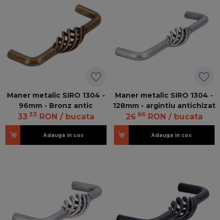
Maner metalic SIRO 1304 -
Maner metalic SIRO 1304 -
96mm - Bronz antic
128mm - argintiu antichizat
33
66
33
RON
/ bucata
26
RON
/ bucata
Adauga in cos
Adauga in cos