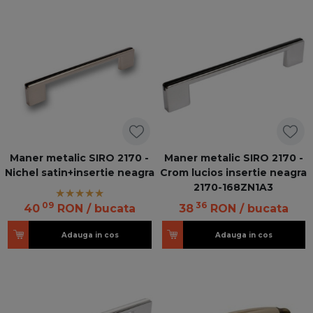
Maner metalic SIRO 2170 -
Maner metalic SIRO 2170 -
Nichel satin+insertie neagra
Crom lucios insertie neagra
2170-168ZN1A3
09
36
40
RON
/ bucata
38
RON
/ bucata
Adauga in cos
Adauga in cos