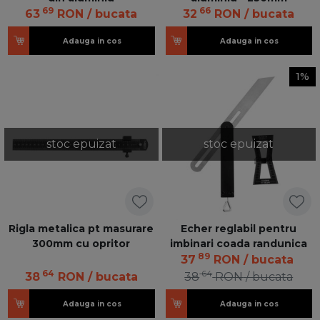
69
66
63
RON
/ bucata
32
RON
/ bucata
Adauga in cos
Adauga in cos
1%
stoc epuizat
stoc epuizat
Rigla metalica pt masurare
Echer reglabil pentru
300mm cu opritor
imbinari coada randunica
89
37
RON
/ bucata
64
64
38
RON
/ bucata
38
RON
/ bucata
Adauga in cos
Adauga in cos