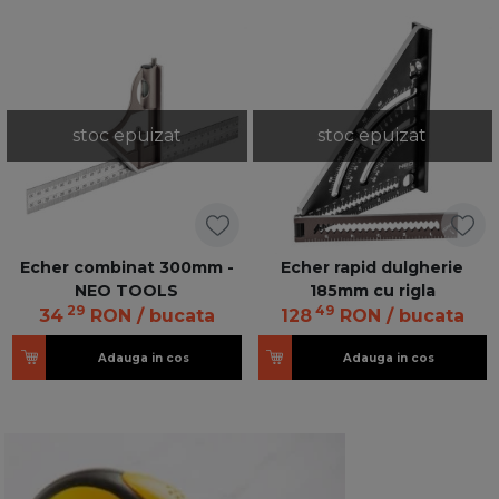
stoc epuizat
stoc epuizat
Echer combinat 300mm -
Echer rapid dulgherie
NEO TOOLS
185mm cu rigla
29
49
34
RON
/ bucata
128
RON
/ bucata
Adauga in cos
Adauga in cos