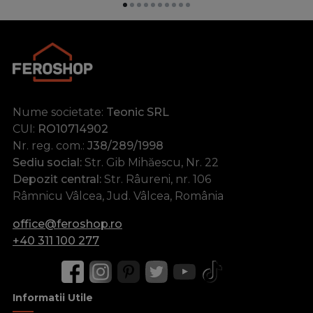
Nume societate:
Teonic SRL
CUI:
RO10714902
Nr. reg. com.:
J38/289/1998
Sediu social:
Str. Gib Mihăescu, Nr. 22
Depozit central:
Str. Râureni, nr. 106
Râmnicu Vâlcea, Jud. Vâlcea, România
office@feroshop.ro
+40 311 100 277
Informatii Utile