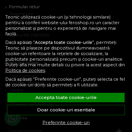
Formular retur
Despre noi
Teonic utilizează cookie-uri (și tehnologii similare)
Termeni si conditii
pentru a conferi website-ului feroshop.ro un caracter
Confidentialitate
personalizat și pentru o experiență de navigare mai
facilă.
Marturiile clientilor
Politica de Cookies
Dacă apăsați “
Accepta toate cookie-urile
”, permiteți
Teonic să plaseze pe dispozitivul dumneavoastră
Blog
cookie-uri referitoare la rețelele de socializare, la
publicitate personalizată precum și cookie-uri analitice.
Plata Si Livrare
Puteți afla mai multe detalii cu privire la acest aspect din
Politica de cookies
.
Cum cumpar
Dacă apăsați “Preferinte cookie-uri”, puteți selecta ce fel
Metode de plata
de cookie-uri doriți să permiteți a fi utilizate.
Livrare
Accepta toate cookie-urile
Politica de garantie si retururi
Program de loialitate
Doar cookie-uri esentiale
Asistenta
Preferinte cookie-uri
Contacteaza-ne