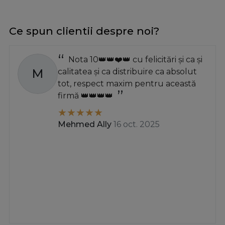
Ce spun clientii despre noi?
Nota 10👑👑❤️👑 cu felicitări și ca și
M
calitatea și ca distribuire ca absolut
tot, respect maxim pentru această
firmă 👑👑👑👑
Mehmed Ally
16 oct. 2025