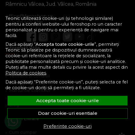
Râmnicu Vâlcea, Jud. Vâlcea, România
office@feroshop.ro
Teonic utilizează cookie-uri (și tehnologii similare)
+40 311 100 277
pentru a conferi website-ului feroshop.ro un caracter
personalizat și pentru o experiență de navigare mai
facilă.
Dacă apăsați “
Accepta toate cookie-urile
”, permiteți
Informatii Utile
Teonic să plaseze pe dispozitivul dumneavoastră
cookie-uri referitoare la rețelele de socializare, la
Formular retur
publicitate personalizată precum și cookie-uri analitice.
Puteți afla mai multe detalii cu privire la acest aspect din
Despre noi
Politica de cookies
.
Termeni si conditii
Dacă apăsați “Preferinte cookie-uri”, puteți selecta ce fel
Confidentialitate
de cookie-uri doriți să permiteți a fi utilizate.
Marturiile clientilor
Politica de Cookies
Accepta toate cookie-urile
Blog
Doar cookie-uri esentiale
Plata Si Livrare
Preferinte cookie-uri
Cum cumpar