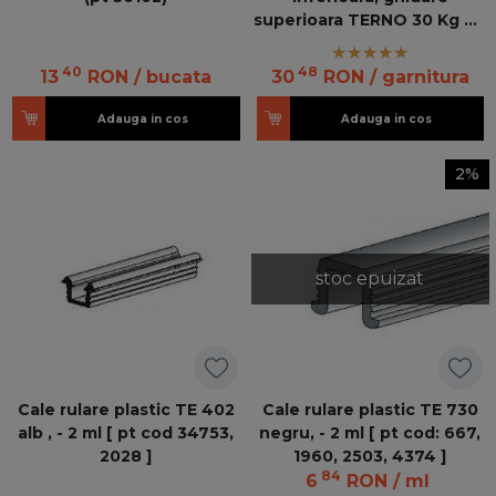
superioara TERNO 30 Kg TE
682 - 684
40
48
13
RON
/ bucata
30
RON
/ garnitura
Adauga in cos
Adauga in cos
2%
stoc epuizat
Cale rulare plastic TE 402
Cale rulare plastic TE 730
alb , - 2 ml [ pt cod 34753,
negru, - 2 ml [ pt cod: 667,
2028 ]
1960, 2503, 4374 ]
84
6
RON
/ ml