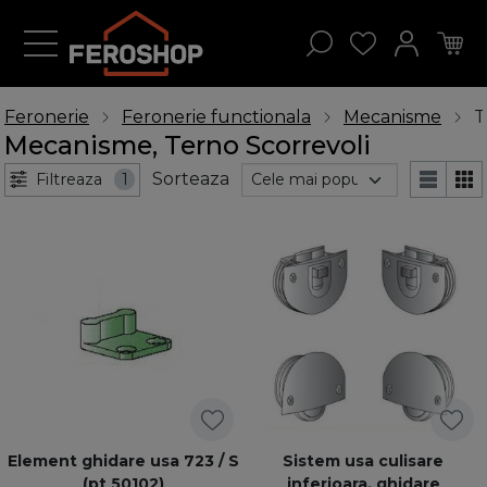
Feronerie
Feronerie functionala
Mecanisme
T
Mecanisme, Terno Scorrevoli
Sorteaza
Filtreaza
1
Element ghidare usa 723 / S
Sistem usa culisare
(pt 50102)
inferioara, ghidare