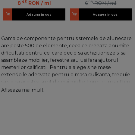
43
98
8
RON
/ ml
6
RON
/ ml
Adauga in cos
Adauga in cos
Gama de componente pentru sistemele de alunecare
are peste 500 de elemente, ceea ce creeaza anumite
dificultati pentru cei care decid sa achizitioneze si sa
asambleze mobilier, ferestre sau usi fara ajutorul
mesterilor calificati. Pentru a alege sine mese
extensibile adecvate pentru o masa culisanta, trebuie
sa stii ca acestea sunt de mai multe tipuri, cum ar fi cu
insertie central, cu insertii laterale. Mese regale sunt
Afiseaza mai mult
mese cu sine extensibile masive, datorita carora poti
creste suprafata. Tablia mesei poate fi mutata in afara
de la mijlocul mesei sau din lateral. Sa incepem cu
functia practica a meselor extensibile, deoarece
abilitatea lor, este de a schimba dimensiunea, care este
in primul rand importanta. Prin urmare, principiul este