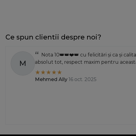
800
900
914
1000
Ce spun clientii despre noi?
1250
1500
Nota 10👑👑❤️👑 cu felicitări și ca și calit
2500
M
absolut tot, respect maxim pentru această
4000
5000
Mehmed Ally
16 oct. 2025