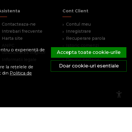
Asistenta
Cont Client
Contacteaza-ne
Contul meu
Intrebari frecvente
Inregistrare
Harta site
Recuperare parola
ANPC
Istoric comenzi
pentru o experiență de
Accepta toate cookie-urile
Solutionarea litigiilor
Produse favorite
Informatii legale
Devino partener
Doar cookie-uri esentiale
e la rețelele de
t din
Politica de
© FeroShop 2026