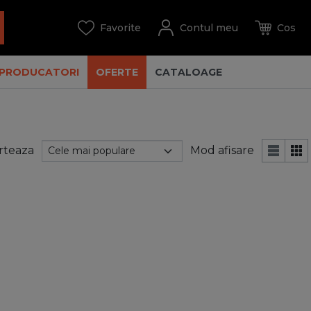
PRODUCATORI
OFERTE
CATALOAGE
rteaza
Mod afisare