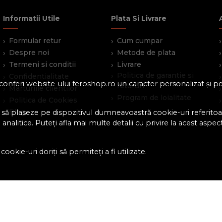
Informatii Utile
Plata Si Livrare
Formular retur
Cum cumpar
Despre noi
Metode de plata
Termeni si conditii
Livrare
Politica de garantie si
Confidentialitate
 a conferi website-ului feroshop.ro un caracter personalizat și 
retururi
Marturiile clientilor
Program de loialitate
Politica de Cookies
Blog
 să plaseze pe dispozitivul dumneavoastră cookie-uri referitoar
analitice. Puteți afla mai multe detalii cu privire la acest aspec
ookie-uri doriți să permiteți a fi utilizate.