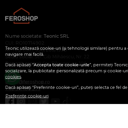
Nume societate:
Teonic SRL
CUI:
RO10714902
Teonic utilizează cookie-uri (și tehnologii similare) pentru
Nr. reg. com.:
J38/289/1998
navigare mai facilă.
Sediu social:
Str. Gib Mihăescu, Nr. 22
Depozit central:
Str. Râureni, nr. 106
Dacă apăsați “
Accepta toate cookie-urile
”, permiteți Teonic
Râmnicu Vâlcea, Jud. Vâlcea, România
socializare, la publicitate personalizată precum și cookie-uri 
cookies
.
office@feroshop.ro
Dacă apăsați “Preferinte cookie-uri”, puteți selecta ce fel de c
+40 311 100 277
Preferinte cookie-uri