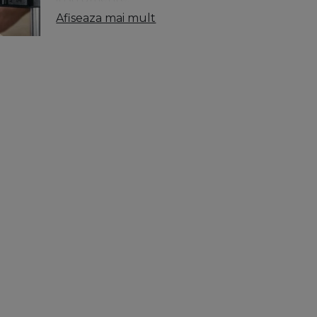
Afiseaza mai mult
Menghinele sunt de mai multe tipuri: menghi
Menghina de masa se ataseaza la baza unui banc
fie la nivelul mesei de lucru. Exista mai multe ti
pentru prelucrarea lemnului: menghina rapida
folosind o singura mana. Un alt tip de menghin
protejeaza suprafata de lucru. Manerele antid
eficienta.
Menghina de tamplarie este un alt instrument
de ciocan este dublat pe manerul de otel, fo
se stranga sau sa se largeasca, in functie de g
de strangere exista capace de protectie pentr
mai mic, care va fi folosit numai pentru activi
poate fi cea mai potrivita, deoarece este spec
Menghinele cu suruburi simple sau cu eliberar
utilizare, deoarece pot face fata atat placilor 
tamplarie si ai nevoie sa strangi o mare varietate