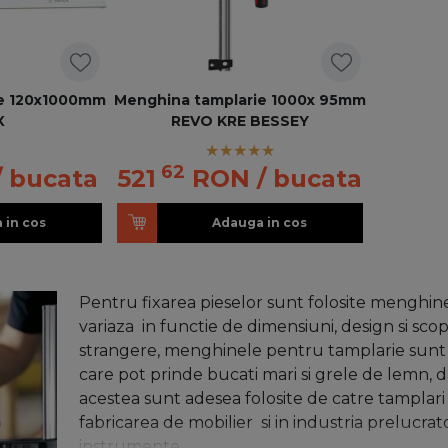
ie 120x1000mm
Menghina tamplarie 1000x 95mm
X
REVO KRE BESSEY
62
/ bucata
521
RON
/ bucata
 in cos
Adauga in cos
Pentru fixarea pieselor sunt folosite menghine
variaza in functie de dimensiuni, design si sco
strangere, menghinele pentru tamplarie sunt
care pot prinde bucati mari si grele de lemn, da
acestea sunt adesea folosite de catre tamplari s
fabricarea de mobilier si in industria prelucrato
instrumente.