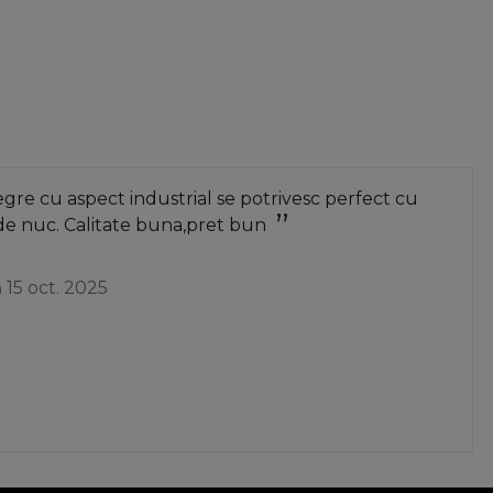
omplexa, cu dispozitiv de prindere pentru imbinarile la
e. Menghina cu mecanismul de eliberare rapida este cea
sfasoara la domiciliu. Un astfel de instrument pentru
unci cand reglezi pozitia falcilor. Din magazinul online
 lucrarile tale de tamplarie.
re cu aspect industrial se potrivesc perfect cu
de nuc. Calitate buna,pret bun
a
15 oct. 2025