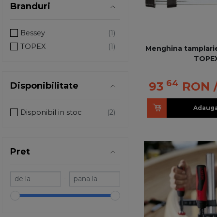
Branduri
Bessey
TOPEX
Menghina tamplar
TOPE
64
93
RON
Disponibilitate
Adauga
Disponibil in stoc
Pret
-