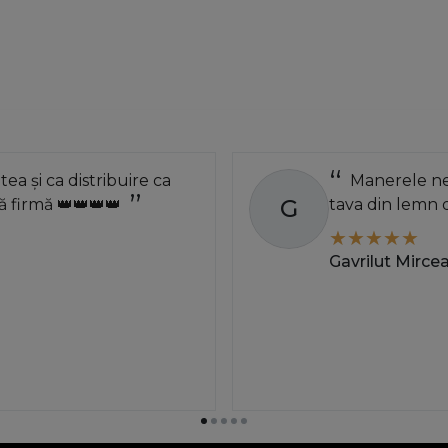
de o menghina universala care este mult mai c
90 de grade si te poate ajuta in orice situati
mai buna, in cazul in care lucrarile tale se de
tamplarie, iti va economisi timpul si energia at
poti alege instrumentul cel mai potrivit pentru
atea și ca distribuire ca
Manerele neg
G
 firmă 👑👑👑👑
tava din lemn 
Gavrilut Mirce