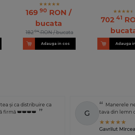
90
169
RON
/
41
702
R
bucata
bucat
94
182
RON
/ bucata
Adauga in cos
Adauga i
atea și ca distribuire ca
Manerele neg
G
 firmă 👑👑👑👑
tava din lemn 
Gavrilut Mirce