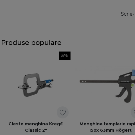
Scrie-
Produse populare
5%
Cleste menghina Kreg®
Menghina tamplarie rap
Classic 2"
150x 63mm Högert