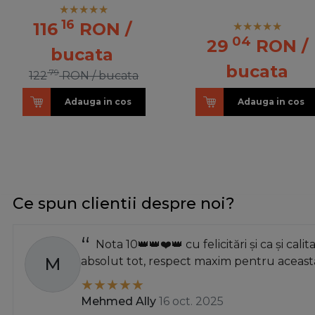
16
116
RON
/
04
29
RON
/
bucata
bucata
79
122
RON
/ bucata
Adauga in cos
Adauga in cos
Ce spun clientii despre noi?
Nota 10👑👑❤️👑 cu felicitări și ca și calit
M
absolut tot, respect maxim pentru această
Mehmed Ally
16 oct. 2025