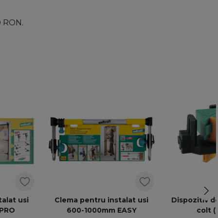
00 RON.
alat usi
Clema pentru instalat usi
Dispozitiv d
 PRO
600-1000mm EASY
colt (