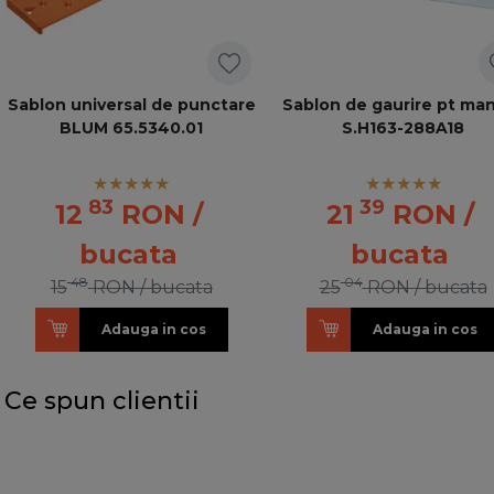
Sablon universal de punctare
Sablon de gaurire pt ma
BLUM 65.5340.01
S.H163-288A18
83
39
12
RON
/
21
RON
/
bucata
bucata
48
04
15
RON
/ bucata
25
RON
/ bucata
Adauga in cos
Adauga in cos
Ce spun clientii