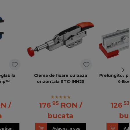
glabila
Clema de fixare cu baza
Prelungitor 
rip™
orizontala STC-IHH25
K-Bo
95
53
ON
/
176
RON
/
126
a
bucata
bu
optiuni
Adauga in cos
Ad