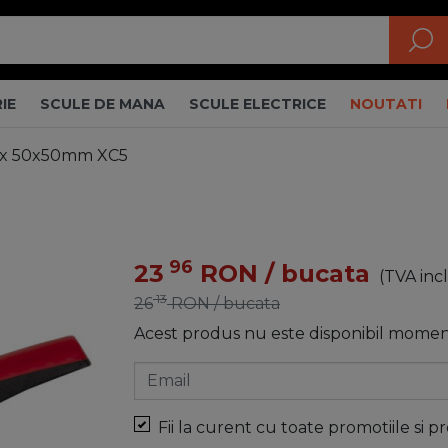
IE
SCULE DE MANA
SCULE ELECTRICE
NOUTATI
pix 50x50mm XC5
96
23
RON
/ bucata
(TVA inc
13
26
RON
/ bucata
Acest produs nu este disponibil momen
Email
Fii la curent cu toate promotiile si p