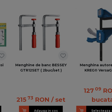
si
Menghine de banc BESSEY
Menghina autore
GTR12SET ( 2buc/set )
KREG® VersaG
09
127
R
73
215
RON
/ set
bucat
Adauga in cos
Selecteaza 