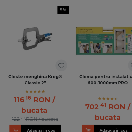
5%
Cleste menghina Kreg®
Clema pentru instalat u
Classic 2"
600-1000mm PRO
16
116
RON
/
41
702
RON
/
bucata
bucata
79
122
RON
/ bucata
Adauga in cos
Adauga in cos