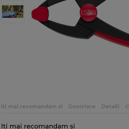
Iti mai recomandam si
Descriere
Detalii
C
Iti mai recomandam si