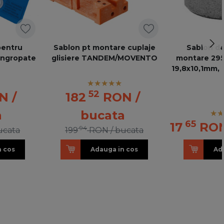
pentru
Sablon pt montare cuplaje
Sablon de
ingropate
glisiere TANDEM/MOVENTO
montare 295
19,8x10,1mm, 
65.2950
52
N
/
182
RON
/
a
bucata
65
17
RO
94
ucata
199
RON
/ bucata
n cos
Adauga in cos
Ad