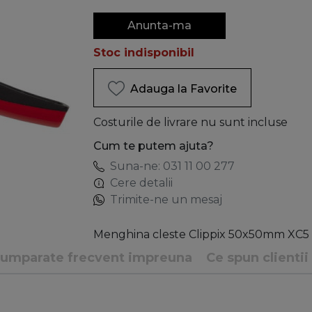
Anunta-ma
Stoc indisponibil
Adauga la Favorite
Costurile de livrare nu sunt incluse
Cum te putem ajuta?
Suna-ne: 031 11 00 277
Cere detalii
Trimite-ne un mesaj
Menghina cleste Clippix 50x50mm XC5
umparate frecvent impreuna
Ce spun clientii