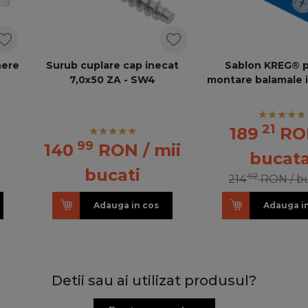
nere
Surub cuplare cap inecat
Sablon KREG® 
7,0x50 ZA - SW4
montare balamale 
21
189
RO
99
140
RON
/ mii
bucat
bucati
92
214
RON
/ b
Adauga in cos
Adauga i
Detii sau ai utilizat produsul?