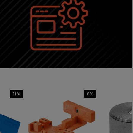
11%
8%