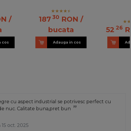
30
ON
/
187
RON
/
26
a
bucata
52
R
n cos
Adauga in cos
Ad
re cu aspect industrial se potrivesc perfect cu
de nuc. Calitate buna,pret bun
a
15 oct. 2025