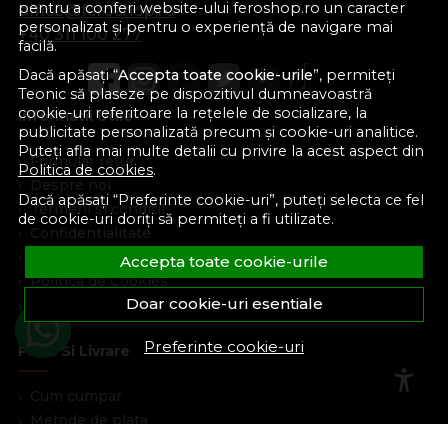
pentru a conferi website-ului feroshop.ro un caracter
office@feroshop.ro
personalizat și pentru o experiență de navigare mai
+40 311 100 277
facilă.
Dacă apăsați “
Accepta toate cookie-urile
”, permiteți
Teonic să plaseze pe dispozitivul dumneavoastră
cookie-uri referitoare la rețelele de socializare, la
Informatii Utile
publicitate personalizată precum și cookie-uri analitice.
Puteți afla mai multe detalii cu privire la acest aspect din
Formular retur
Politica de cookies
.
Despre noi
Dacă apăsați “Preferinte cookie-uri”, puteți selecta ce fel
Termeni si conditii
de cookie-uri doriți să permiteți a fi utilizate.
Confidentialitate
Marturiile clientilor
Accepta toate cookie-urile
Politica de Cookies
Doar cookie-uri esentiale
Blog
Preferinte cookie-uri
Plata Si Livrare
Cum cumpar
Metode de plata
Livrare