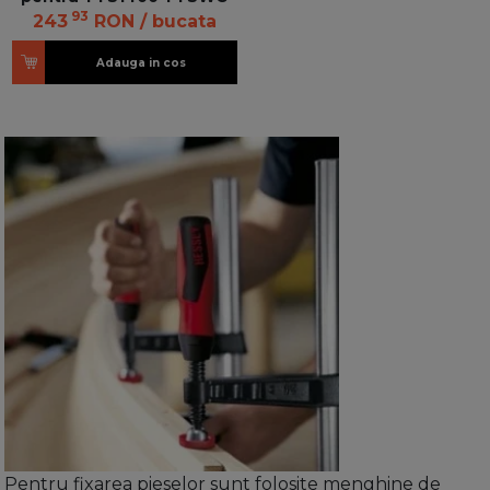
93
243
RON
/ bucata
Adauga in cos
Pentru fixarea pieselor sunt folosite menghine de