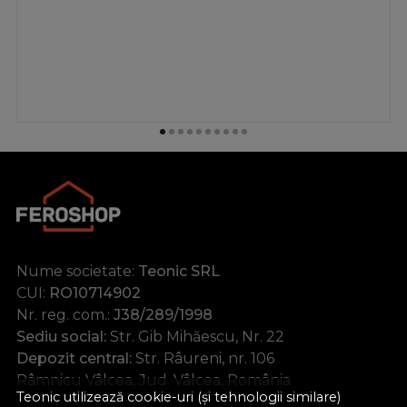
Nume societate:
Teonic SRL
CUI:
RO10714902
Nr. reg. com.:
J38/289/1998
Sediu social:
Str. Gib Mihăescu, Nr. 22
Depozit central:
Str. Râureni, nr. 106
Râmnicu Vâlcea, Jud. Vâlcea, România
Teonic utilizează cookie-uri (și tehnologii similare)