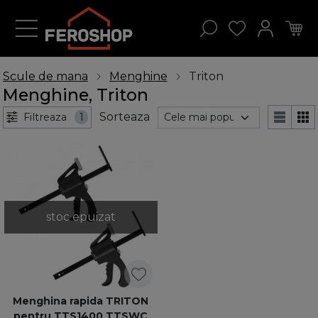
Scule de mana
Menghine
Triton
Menghine, Triton
Sorteaza
Filtreaza
1
stoc epuizat
Menghina rapida TRITON
pentru TTS1400 TTSWC