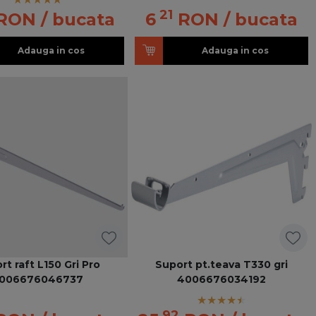
21
RON
/ bucata
6
RON
/ bucata
Adauga in cos
Adauga in cos
rt raft L150 Gri Pro
Suport pt.teava T330 gri
006676046737
4006676034192
92