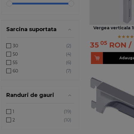
Vergea verticala 
Sarcina suportata
05
35
RON
/
30
50
Adauga
55
60
Randuri de gauri
1
2