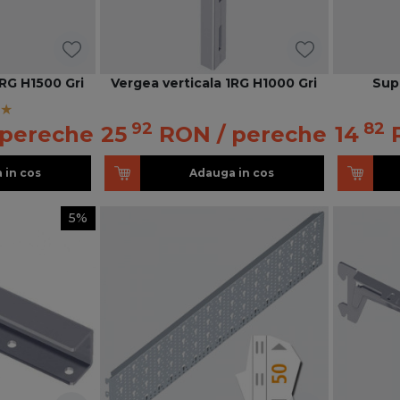
1RG H1500 Gri
Vergea verticala 1RG H1000 Gri
Supo
92
82
 pereche
25
RON
/ pereche
14
 in cos
Adauga in cos
5%