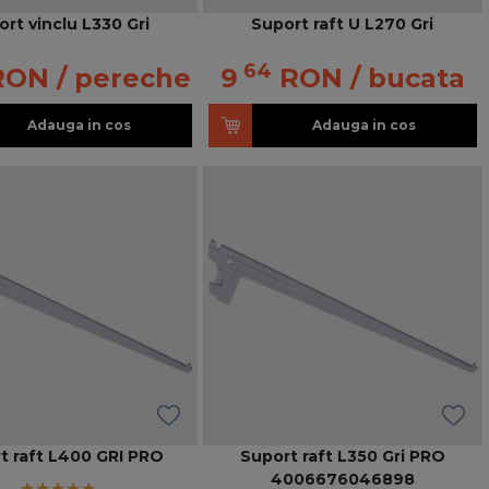
rt vinclu L330 Gri
Suport raft U L270 Gri
64
RON
/ pereche
9
RON
/ bucata
Adauga in cos
Adauga in cos
t raft L400 GRI PRO
Suport raft L350 Gri PRO
4006676046898