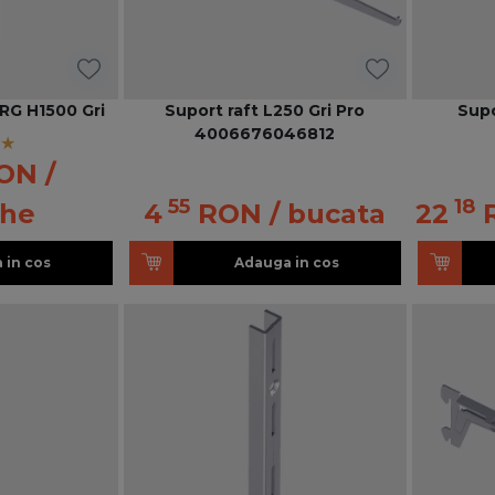
2RG H1500 Gri
Suport raft L250 Gri Pro
Supo
4006676046812
ON
/
55
18
che
4
RON
/ bucata
22
 in cos
Adauga in cos