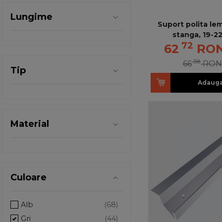
Lungime
Suport polita le
stanga, 19-2
72
62
RO
38
66
RON
Tip
Adauga
Material
Culoare
Alb
Gri