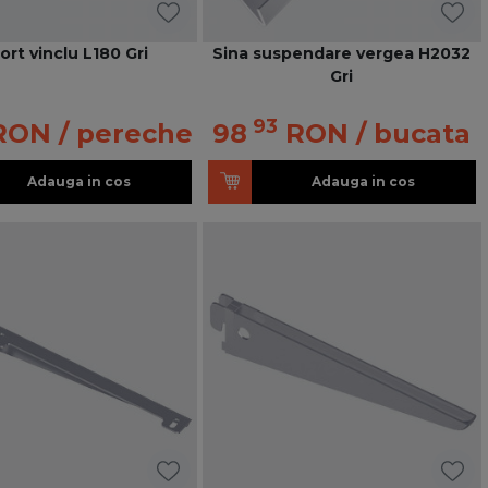
ort vinclu L180 Gri
Sina suspendare vergea H2032
Gri
93
RON
/ pereche
98
RON
/ bucata
Adauga in cos
Adauga in cos