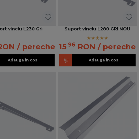
rt vinclu L230 Gri
Suport vinclu L280 GRI NOU
96
RON
/ pereche
15
RON
/ pereche
Adauga in cos
Adauga in cos