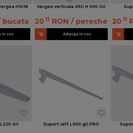
vergea H1016
Vergea verticala 2RG H 500 Gri
Supo
11
11
/ bucata
20
RON
/ pereche
20
 in cos
Adauga in cos
 L220 Gri
Suport raft L500 gri PRO
Supor