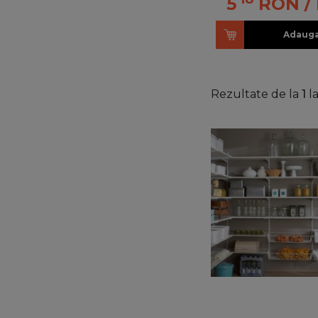
5
RON
/
Adauga
Rezultate de la
1
l