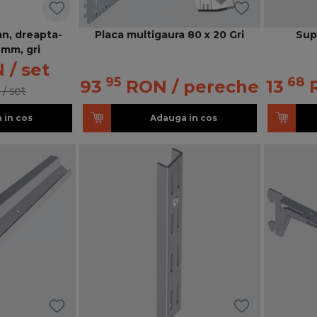
mn, dreapta-
Placa multigaura 80 x 20 Gri
Sup
2mm, gri
N
/ set
95
68
93
RON
/ pereche
13
/ set
 in cos
Adauga in cos