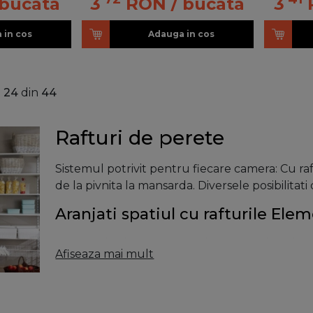
 bucata
3
RON
/ bucata
3
 in cos
Adauga in cos
a
24
din
44
Rafturi de perete
Sistemul potrivit pentru fiecare camera: Cu ra
de la pivnita la mansarda. Diversele posibilitati
Aranjati spatiul cu rafturile El
Prea multe lucruri nearanjate pe podea, dar si
Afiseaza mai mult
de la Element System sunt ideale pentru toate
disting prin calitatea lor minunata. Asadar este
Rafturile pentru acasa sunt sisteme de stocar