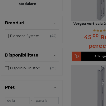
Modulare
Branduri
Vergea verticala 
00
45
R
Element-System
pere
Disponibilitate
Adauga
Disponibil in stoc
Pret
-