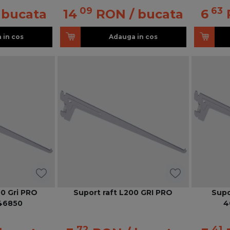
09
63
 bucata
14
RON
/ bucata
6
 in cos
Adauga in cos
00 Gri PRO
Suport raft L200 GRI PRO
Supo
46850
4
72
41