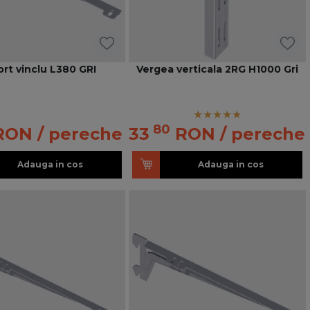
rt vinclu L380 GRI
Vergea verticala 2RG H1000 Gri
80
RON
/ pereche
33
RON
/ pereche
Adauga in cos
Adauga in cos