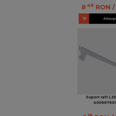
49
8
RON
/
Adauga
Suport raft L3
40066760
18