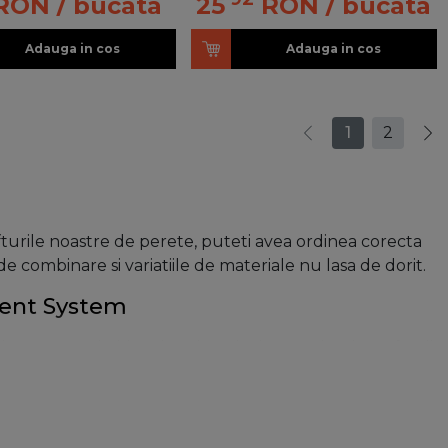
RON
/ bucata
25
RON
/ bucata
Adauga in cos
Adauga in cos
1
2
fturile noastre de perete, puteti avea ordinea corecta
 de combinare si variatiile de materiale nu lasa de dorit.
ement System
gur nu unde isi au locul? Solutia este simpla: Rafturile
 camerele functionale, pot fi combinate individual si se
 foarte usor sa va amenajati spatiul.
e, sunt foarte populare in randul persoanelor care