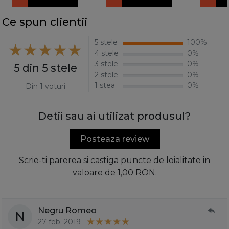
Ce spun clientii
5 stele
100%
4 stele
0%
3 stele
0%
5 din 5 stele
2 stele
0%
1 stea
0%
Din 1 voturi
Detii sau ai utilizat produsul?
Posteaza review
Scrie-ti parerea si castiga puncte de loialitate in
valoare de 1,00 RON.
Negru Romeo
N
27 feb. 2019