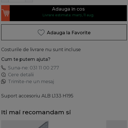
Adauga in cos
Livrare estimata: marți, 11 aug.
Adauga la Favorite
Costurile de livrare nu sunt incluse
Cum te putem ajuta?
Suna-ne: 031 11 00 277
Cere detalii
Trimite-ne un mesaj
Suport accesoriu ALB L133 H195
Iti mai recomandam si