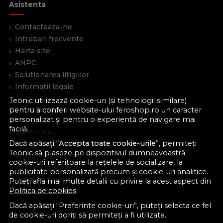
Asistenta
Contacteaza-ne
Intrebari frecvente
Harta site
ANPC
Solutionarea litigiilor
Informatii legale
Teonic utilizează cookie-uri (și tehnologii similare)
Cont Client
pentru a conferi website-ului feroshop.ro un caracter
personalizat și pentru o experiență de navigare mai
facilă.
Contul meu
Dacă apăsați “
Accepta toate cookie-urile
”, permiteți
Inregistrare
Teonic să plaseze pe dispozitivul dumneavoastră
Recuperare parola
cookie-uri referitoare la rețelele de socializare, la
Istoric comenzi
publicitate personalizată precum și cookie-uri analitice.
Produse favorite
Puteți afla mai multe detalii cu privire la acest aspect din
Politica de cookies
.
Devino partener
Dacă apăsați “Preferinte cookie-uri”, puteți selecta ce fel
de cookie-uri doriți să permiteți a fi utilizate.