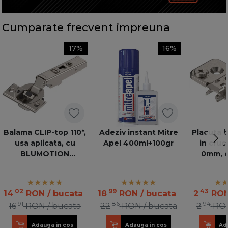
Cumparate frecvent impreuna
17%
16%
Balama CLIP-top 110*,
Adeziv instant Mitre
Placuta 
usa aplicata, cu
Apel 400ml+100gr
in cruc
BLUMOTION
0mm, e
incorporat
nichelat
02
99
43
14
RON
/ bucata
18
RON
/ bucata
2
RO
91
86
94
16
RON
/ bucata
22
RON
/ bucata
2
RO
Adauga in cos
Adauga in cos
Ad