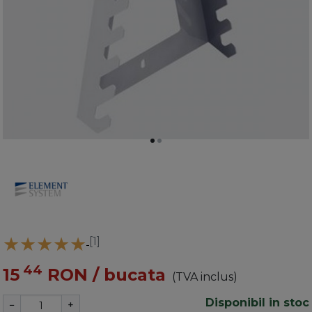
[1]
44
15
RON
/ bucata
(TVA inclus)
Disponibil in stoc
−
+