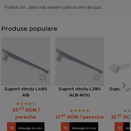
Foarte util ...desi mai aveam cateva chei de pus...
Produse populare
Suport vinclu L480
Suport vinclu L380
Suport pt
Alb
ALB NOU
07
33
RON
/
67
92
pereche
21
RON
/ pereche
25
RO
Adauga in cos
Adauga in cos
Ad