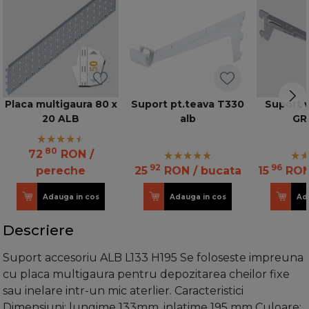
Placa multigaura 80 x
Suport pt.teava T330
Suport v
20 ALB
alb
GR
80
72
RON
/
92
96
pereche
25
RON
/ bucata
15
RO
Adauga in cos
Adauga in cos
Ad
Descriere
Suport accesoriu ALB L133 H195 Se foloseste impreuna
cu placa multigaura pentru depozitarea cheilor fixe
sau inelare intr-un mic aterlier. Caracteristici
Dimensiuni: lungime 133mm, inlatime 195 mm Culoare: