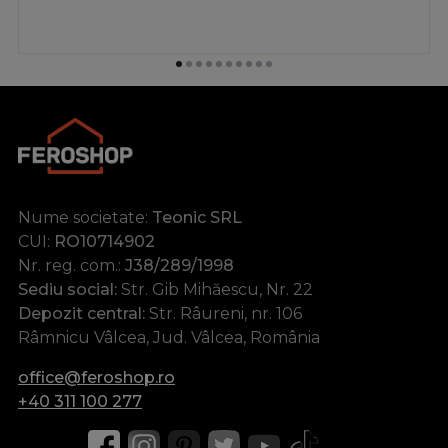
Nume societate:
Teonic SRL
CUI:
RO10714902
Nr. reg. com.:
J38/289/1998
Sediu social:
Str. Gib Mihăescu, Nr. 22
Depozit central:
Str. Râureni, nr. 106
Râmnicu Vâlcea, Jud. Vâlcea, România
office@feroshop.ro
+40 311 100 277