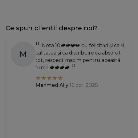
Ce spun clientii despre noi?
Nota 10👑👑❤️👑 cu felicitări și ca și
M
calitatea și ca distribuire ca absolut
tot, respect maxim pentru această
firmă 👑👑👑👑
Mehmed Ally
16 oct. 2025