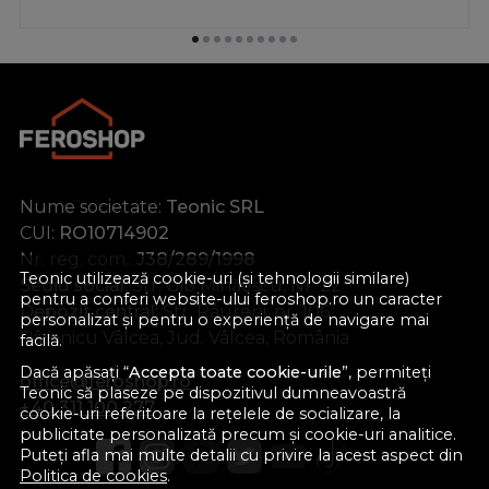
Nume societate:
Teonic SRL
CUI:
RO10714902
Nr. reg. com.:
J38/289/1998
Teonic utilizează cookie-uri (și tehnologii similare)
Sediu social:
Str. Gib Mihăescu, Nr. 22
pentru a conferi website-ului feroshop.ro un caracter
Depozit central:
Str. Râureni, nr. 106
personalizat și pentru o experiență de navigare mai
Râmnicu Vâlcea, Jud. Vâlcea, România
facilă.
Dacă apăsați “
Accepta toate cookie-urile
”, permiteți
office@feroshop.ro
Teonic să plaseze pe dispozitivul dumneavoastră
+40 311 100 277
cookie-uri referitoare la rețelele de socializare, la
publicitate personalizată precum și cookie-uri analitice.
Puteți afla mai multe detalii cu privire la acest aspect din
Politica de cookies
.