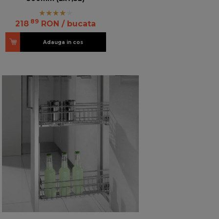
89
218
RON
/ bucata
Adauga in cos