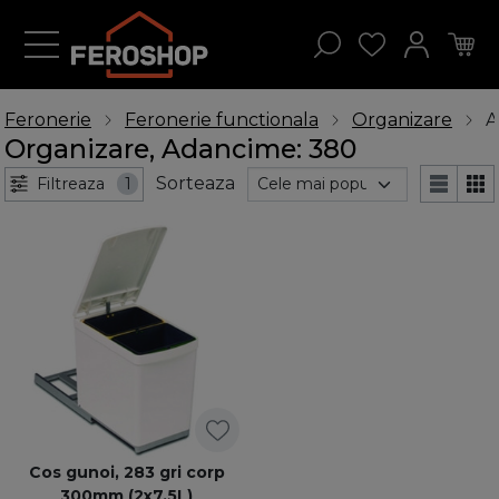
Feronerie
Feronerie functionala
Organizare
A
Organizare, Adancime: 380
Sorteaza
Filtreaza
1
Cos gunoi, 283 gri corp
300mm (2x7,5L)