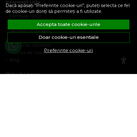
Informatii Utile
Dacă apăsați “Preferinte cookie-uri”, puteți selecta ce fel
de cookie-uri doriți să permiteți a fi utilizate.
Formular retur
Despre noi
Accepta toate cookie-urile
Termeni si conditii
Doar cookie-uri esentiale
Confidentialitate
Marturiile clientilor
Preferinte cookie-uri
Politica de Cookies
Blog
Plata Si Livrare
Cum cumpar
Metode de plata
Livrare
Politica de garantie si retururi
Program de loialitate
Asistenta