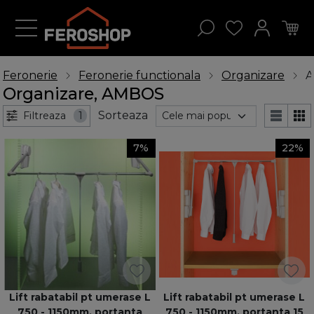
Feronerie
Feronerie functionala
Organizare
Organizare, AMBOS
Sorteaza
Filtreaza
1
7%
22%
Lift rabatabil pt umerase L
Lift rabatabil pt umerase L
750 - 1150mm, portanta
750 - 1150mm, portanta 15