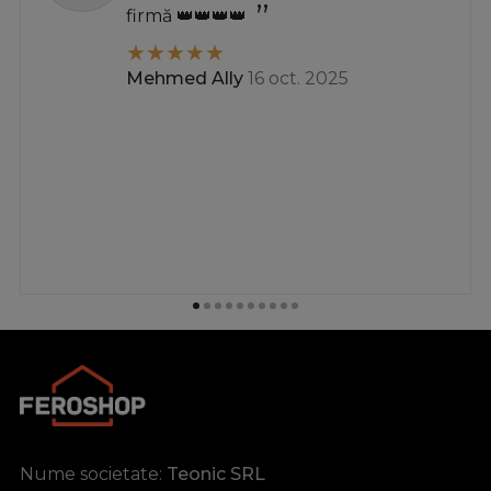
firmă 👑👑👑👑
Mehmed Ally
16 oct. 2025
Nume societate:
Teonic SRL