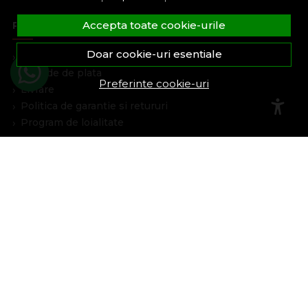
Accepta toate cookie-urile
Plata Si Livrare
Doar cookie-uri esentiale
Cum cumpar
Metode de plata
Preferinte cookie-uri
Livrare
Politica de garantie si retururi
Program de loialitate
Asistenta
Contacteaza-ne
Intrebari frecvente
Harta site
ANPC
Solutionarea litigiilor
Informatii legale
Cont Client