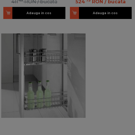
63
75
411
RON
/ bucata
524
RON
/ bucata
Adauga in cos
Adauga in cos