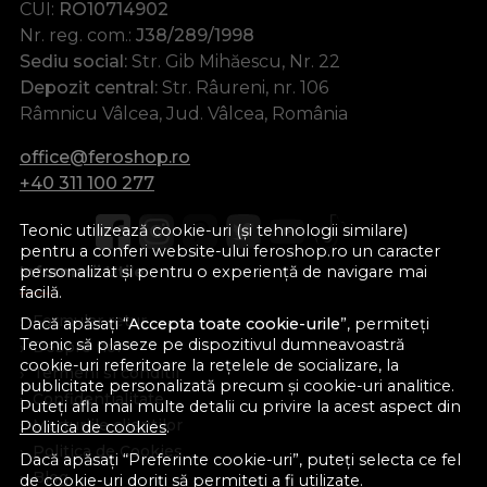
CUI:
RO10714902
Nr. reg. com.:
J38/289/1998
Sediu social:
Str. Gib Mihăescu, Nr. 22
Depozit central:
Str. Râureni, nr. 106
Râmnicu Vâlcea, Jud. Vâlcea, România
office@feroshop.ro
+40 311 100 277
Teonic utilizează cookie-uri (și tehnologii similare)
pentru a conferi website-ului feroshop.ro un caracter
Informatii Utile
personalizat și pentru o experiență de navigare mai
facilă.
Formular retur
Dacă apăsați “
Accepta toate cookie-urile
”, permiteți
Teonic să plaseze pe dispozitivul dumneavoastră
Despre noi
cookie-uri referitoare la rețelele de socializare, la
Termeni si conditii
publicitate personalizată precum și cookie-uri analitice.
Confidentialitate
Puteți afla mai multe detalii cu privire la acest aspect din
Marturiile clientilor
Politica de cookies
.
Politica de Cookies
Dacă apăsați “Preferinte cookie-uri”, puteți selecta ce fel
Blog
de cookie-uri doriți să permiteți a fi utilizate.