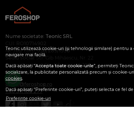
Nume societate:
Teonic SRL
CUI:
RO10714902
Teonic utilizează cookie-uri (și tehnologii similare) pentru
Nr. reg. com.:
J38/289/1998
navigare mai facilă.
Sediu social:
Str. Gib Mihăescu, Nr. 22
Depozit central:
Str. Râureni, nr. 106
Dacă apăsați “
Accepta toate cookie-urile
”, permiteți Teonic
socializare, la publicitate personalizată precum și cookie-uri 
Râmnicu Vâlcea, Jud. Vâlcea, România
cookies
.
office@feroshop.ro
Dacă apăsați “Preferinte cookie-uri”, puteți selecta ce fel de c
+40 311 100 277
Preferinte cookie-uri