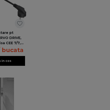
tare pt
ERVO DRIVE,
isa CEE 7/7,
2 m
/ bucata
 in cos