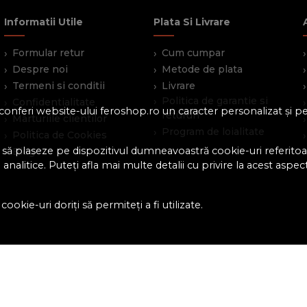
Informatii Utile
Plata Si Livrare
Formular retur
Cum cumpar
Despre noi
Metode de plata
Termeni si conditii
Livrare
Politica de garantie si
Confidentialitate
 a conferi website-ului feroshop.ro un caracter personalizat și 
retururi
Marturiile clientilor
Program de loialitate
Politica de Cookies
 să plaseze pe dispozitivul dumneavoastră cookie-uri referitoar
Blog
analitice. Puteți afla mai multe detalii cu privire la acest aspec
ookie-uri doriți să permiteți a fi utilizate.