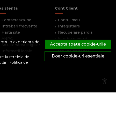
Asistenta
Cont Client
Contacteaza-ne
Contul meu
Intrebari frecvente
Inregistrare
Harta site
Recuperare parola
ANPC
Istoric comenzi
pentru o experiență de
Accepta toate cookie-urile
Solutionarea litigiilor
Produse favorite
Informatii legale
Devino partener
Doar cookie-uri esentiale
e la rețelele de
t din
Politica de
© FeroShop 2026