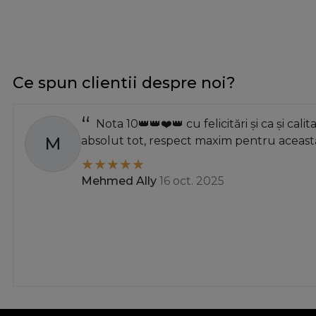
Dispozitiv de taiat folie
Dispozitiv de taiat folie pentru folie de aluminiu
Dispozitiv de taiat folie pentru folie de conservare
Receptor radio
Ce spun clientii despre noi?
Separator longitudinal pentru traversa
Suport de cutite
Suport de farfurii
Nota 10👑👑❤️👑 cu felicitări și ca și calit
M
absolut tot, respect maxim pentru această
Unitate de antrenare
Mehmed Ally
16 oct. 2025