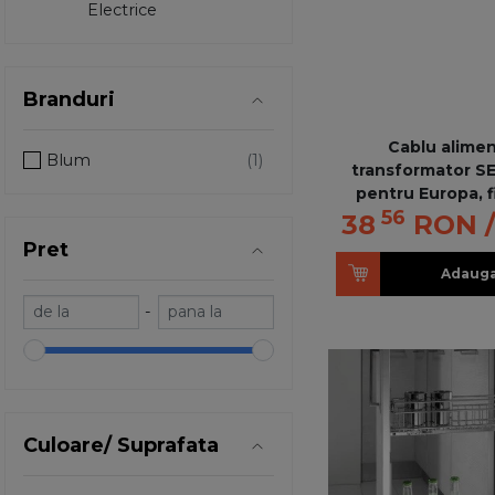
Electrice
Branduri
Cablu alimen
Blum
transformator S
pentru Europa, f
56
lungime 
38
RON
Pret
Adauga
-
Culoare/ Suprafata