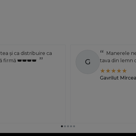
atea și ca distribuire ca
Manerele neg
G
 firmă 👑👑👑👑
tava din lemn 
Gavrilut Mirce