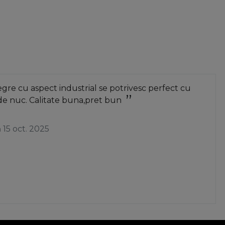
re cu aspect industrial se potrivesc perfect cu
de nuc. Calitate buna,pret bun
a
15 oct. 2025