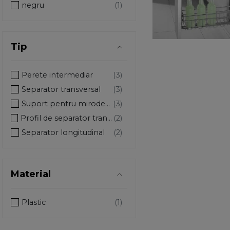
negru
Tip
Perete intermediar
Separator transversal
Suport pentru mirodenii
Profil de separator transversal
Separator longitudinal
Set pentru sticle
Suport de traversa
Material
Tava pentru sticle
380
Plastic
Adaptor pt perete posterior din lemn
Cablu de alimentare SERVO-DRIVE