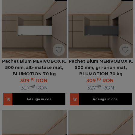
Pachet Blum MERIVOBOX K,
Pachet Blum MERIVOBOX K,
500 mm, alb-matase mat,
500 mm, gri-orion mat,
BLUMOTION 70 kg
BLUMOTION 70 kg
10
10
309
RON
309
RON
47
47
327
RON
327
RON
Adauga in cos
Adauga in cos