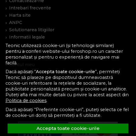
Contacteaza-ne
Intrebari frecvente
Harta site
ANPC
Solutionarea litigiilor
Informatii legale
Teonic utilizează cookie-uri (și tehnologii similare)
Cont Client
pentru a conferi website-ului feroshop.ro un caracter
personalizat și pentru o experiență de navigare mai
facilă.
Contul meu
Dacă apăsați “
Accepta toate cookie-urile
”, permiteți
Inregistrare
Teonic să plaseze pe dispozitivul dumneavoastră
Recuperare parola
cookie-uri referitoare la rețelele de socializare, la
Istoric comenzi
publicitate personalizată precum și cookie-uri analitice.
Produse favorite
Puteți afla mai multe detalii cu privire la acest aspect din
Politica de cookies
.
Devino partener
Dacă apăsați “Preferinte cookie-uri”, puteți selecta ce fel
de cookie-uri doriți să permiteți a fi utilizate.
Accepta toate cookie-urile