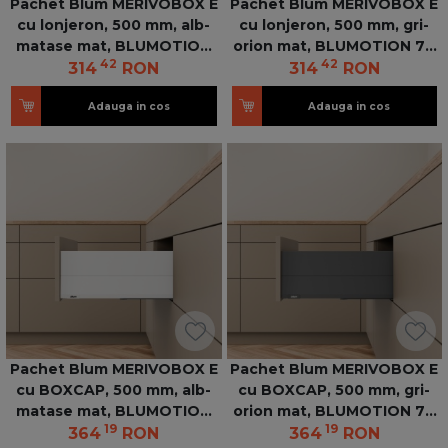
Pachet Blum MERIVOBOX E
Pachet Blum MERIVOBOX E
cu lonjeron, 500 mm, alb-
cu lonjeron, 500 mm, gri-
matase mat, BLUMOTION
orion mat, BLUMOTION 70
42
42
70 kg
kg
314
RON
314
RON
Adauga in cos
Adauga in cos
Pachet Blum MERIVOBOX E
Pachet Blum MERIVOBOX E
cu BOXCAP, 500 mm, alb-
cu BOXCAP, 500 mm, gri-
matase mat, BLUMOTION
orion mat, BLUMOTION 70
19
19
70 kg
kg
364
RON
364
RON