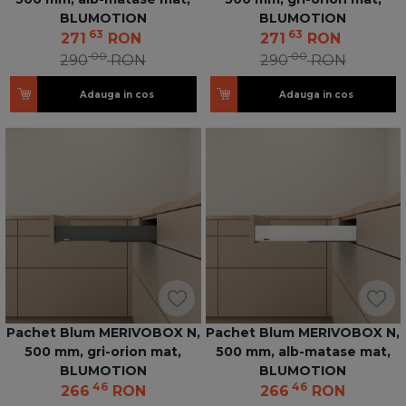
BLUMOTION
BLUMOTION
63
63
271
RON
271
RON
00
00
290
RON
290
RON
Adauga in cos
Adauga in cos
Pachet Blum MERIVOBOX N,
Pachet Blum MERIVOBOX N,
500 mm, gri-orion mat,
500 mm, alb-matase mat,
BLUMOTION
BLUMOTION
46
46
266
RON
266
RON