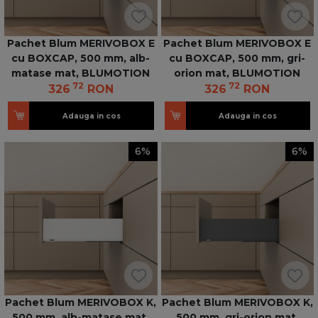
Pachet Blum MERIVOBOX E
Pachet Blum MERIVOBOX E
cu BOXCAP, 500 mm, alb-
cu BOXCAP, 500 mm, gri-
matase mat, BLUMOTION
orion mat, BLUMOTION
72
72
326
RON
326
RON
Adauga in cos
Adauga in cos
6%
6%
Pachet Blum MERIVOBOX K,
Pachet Blum MERIVOBOX K,
500 mm, alb-matase mat,
500 mm, gri-orion mat,