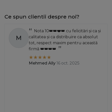
Ce spun clientii despre noi?
Nota 10👑👑❤️👑 cu felicitări și ca și
M
calitatea și ca distribuire ca absolut
tot, respect maxim pentru această
firmă 👑👑👑👑
Mehmed Ally
16 oct. 2025