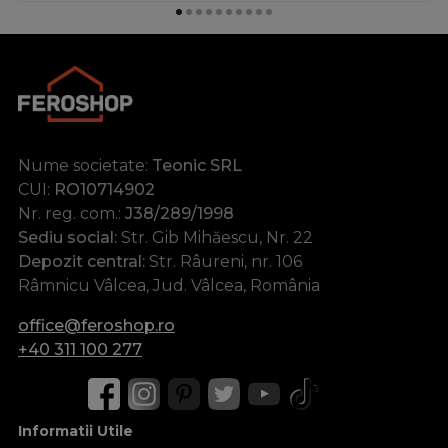
Nume societate:
Teonic SRL
CUI:
RO10714902
Nr. reg. com.:
J38/289/1998
Sediu social:
Str. Gib Mihăescu, Nr. 22
Depozit central:
Str. Râureni, nr. 106
Râmnicu Vâlcea, Jud. Vâlcea, România
office@feroshop.ro
+40 311 100 277
Informatii Utile