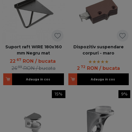
Suport raft WIRE 180x160
Dispozitiv suspendare
mm Negru mat
corpuri - maro
67
22
RON
/ bucata
33
72
26
RON
/ bucata
2
RON
/ bucata
Adauga in cos
Adauga in cos
15%
9%