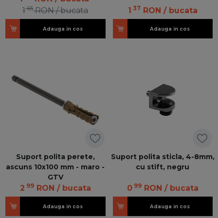
65
37
1
RON
/ bucata
1
RON
/ bucata
Adauga in cos
Adauga in cos
Suport polita perete,
Suport polita sticla, 4-8mm,
ascuns 10x100 mm - maro -
cu stift, negru
GTV
99
99
2
RON
/ bucata
0
RON
/ bucata
Adauga in cos
Adauga in cos