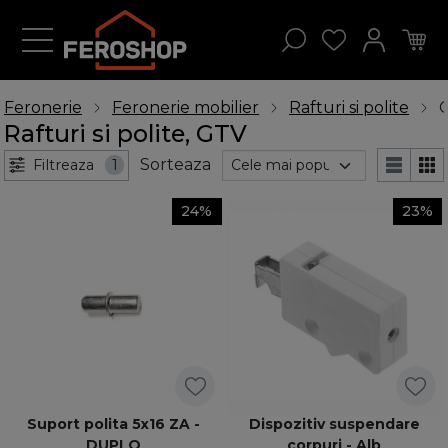
Feronerie
Feronerie mobilier
Rafturi si polite
Rafturi si polite, GTV
Sorteaza
Filtreaza
1
24%
23%
Suport polita 5x16 ZA -
Dispozitiv suspendare
DUPLO
corpuri - Alb