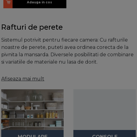
Adauga in cos
Rafturi de perete
Sistemul potrivit pentru fiecare camera: Cu rafturile
noastre de perete, puteti avea ordinea corecta de la
pivnita la mansarda. Diversele posibilitati de combinare
si variatiile de materiale nu lasa de dorit.
Aranjati spatiul cu rafturile Element
Afiseaza mai mult
System
Prea multe lucruri nearanjate pe podea, dar sigur nu
unde isi au locul? Solutia este simpla: Rafturile de la
Element System sunt ideale pentru toate camerele
functionale, pot fi combinate individual si se disting
prin calitatea lor minunata. Asadar este foarte usor sa
va amenajati spatiul.
MODULARE
CONSOLE