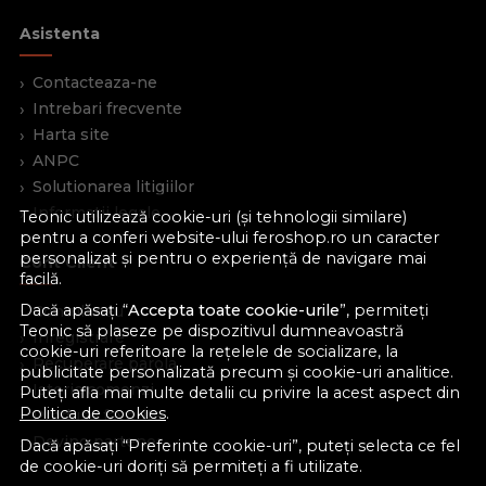
Ghid - Cum construiesc un raft?
Asistenta
Descarca instructiunile de montaj!
Contacteaza-ne
Intrebari frecvente
Harta site
ANPC
Solutionarea litigiilor
Informatii legale
Teonic utilizează cookie-uri (și tehnologii similare)
pentru a conferi website-ului feroshop.ro un caracter
personalizat și pentru o experiență de navigare mai
Cont Client
facilă.
Dacă apăsați “
Accepta toate cookie-urile
”, permiteți
Contul meu
Teonic să plaseze pe dispozitivul dumneavoastră
Inregistrare
cookie-uri referitoare la rețelele de socializare, la
Recuperare parola
publicitate personalizată precum și cookie-uri analitice.
Istoric comenzi
Puteți afla mai multe detalii cu privire la acest aspect din
Politica de cookies
.
Produse favorite
Devino partener
Dacă apăsați “Preferinte cookie-uri”, puteți selecta ce fel
de cookie-uri doriți să permiteți a fi utilizate.