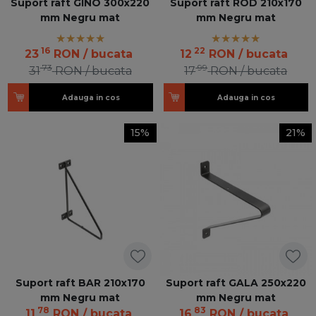
Suport raft GINO 300x220
Suport raft ROD 210x170
mm Negru mat
mm Negru mat
16
22
23
RON
/ bucata
12
RON
/ bucata
73
99
31
RON
/ bucata
17
RON
/ bucata
Adauga in cos
Adauga in cos
15%
21%
Suport raft BAR 210x170
Suport raft GALA 250x220
mm Negru mat
mm Negru mat
78
83
11
RON
/ bucata
16
RON
/ bucata