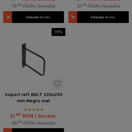
99
47
13
RON
/ bucata
21
RON
/ bucata
Adauga in cos
Adauga in cos
19%
Suport raft BELT 220x230
mm Negru mat
68
21
RON
/ bucata
99
26
RON
/ bucata