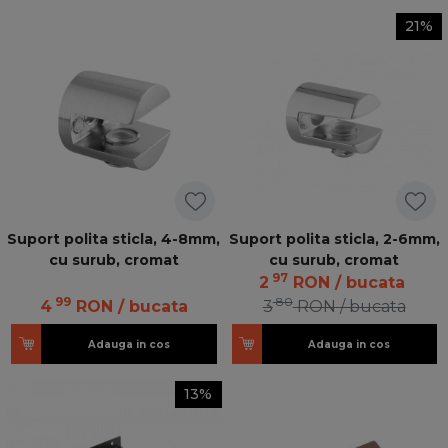
21%
Suport polita sticla, 4-8mm,
Suport polita sticla, 2-6mm,
cu surub, cromat
cu surub, cromat
97
2
RON
/ bucata
99
80
4
RON
/ bucata
3
RON
/ bucata
Adauga in cos
Adauga in cos
13%