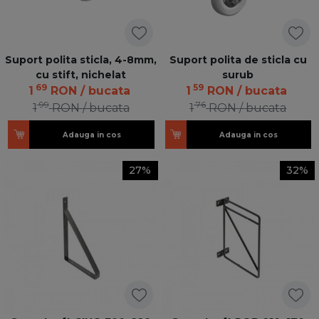
Suport polita sticla, 4-8mm,
Suport polita de sticla cu
cu stift, nichelat
surub
69
59
1
RON
/ bucata
1
RON
/ bucata
99
76
1
RON
/ bucata
1
RON
/ bucata
Adauga in cos
Adauga in cos
27%
32%