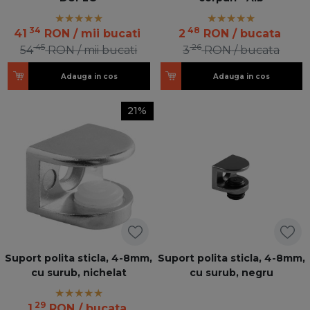
34
48
41
RON
/ mii bucati
2
RON
/ bucata
45
26
54
RON
/ mii bucati
3
RON
/ bucata
Adauga in cos
Adauga in cos
21%
Suport polita sticla, 4-8mm,
Suport polita sticla, 4-8mm,
cu surub, nichelat
cu surub, negru
29
1
RON
/ bucata