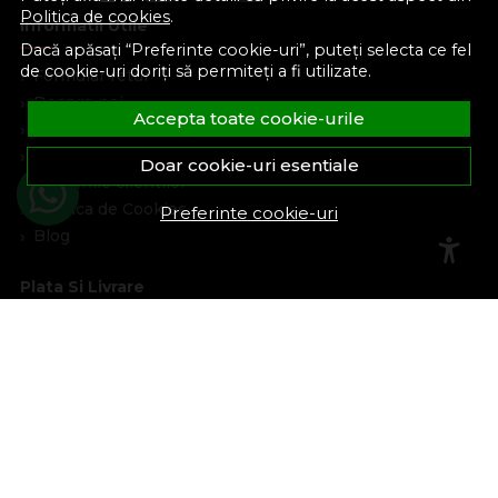
Politica de cookies
.
Informatii Utile
Dacă apăsați “Preferinte cookie-uri”, puteți selecta ce fel
de cookie-uri doriți să permiteți a fi utilizate.
Formular retur
Despre noi
Accepta toate cookie-urile
Termeni si conditii
Confidentialitate
Doar cookie-uri esentiale
Marturiile clientilor
Politica de Cookies
Preferinte cookie-uri
Blog
Plata Si Livrare
Cum cumpar
Metode de plata
Livrare
Politica de garantie si retururi
Program de loialitate
Asistenta