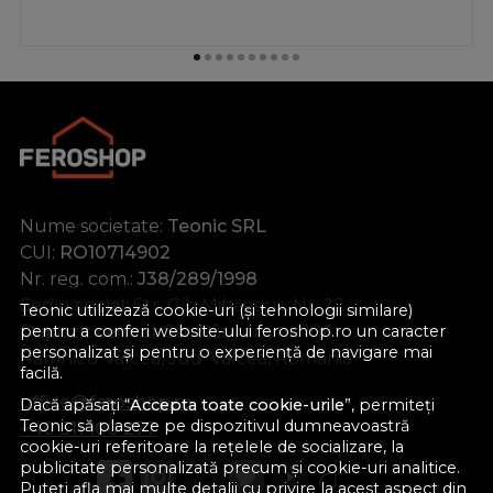
umplut cu o nisa existenta.
Ghid - Cum construiesc un raft?
Descarca instructiunile de montaj!
Nume societate:
Teonic SRL
CUI:
RO10714902
Nr. reg. com.:
J38/289/1998
Sediu social:
Str. Gib Mihăescu, Nr. 22
Teonic utilizează cookie-uri (și tehnologii similare)
pentru a conferi website-ului feroshop.ro un caracter
Depozit central:
Str. Râureni, nr. 106
personalizat și pentru o experiență de navigare mai
Râmnicu Vâlcea, Jud. Vâlcea, România
facilă.
office@feroshop.ro
Dacă apăsați “
Accepta toate cookie-urile
”, permiteți
Teonic să plaseze pe dispozitivul dumneavoastră
+40 311 100 277
cookie-uri referitoare la rețelele de socializare, la
publicitate personalizată precum și cookie-uri analitice.
Puteți afla mai multe detalii cu privire la acest aspect din