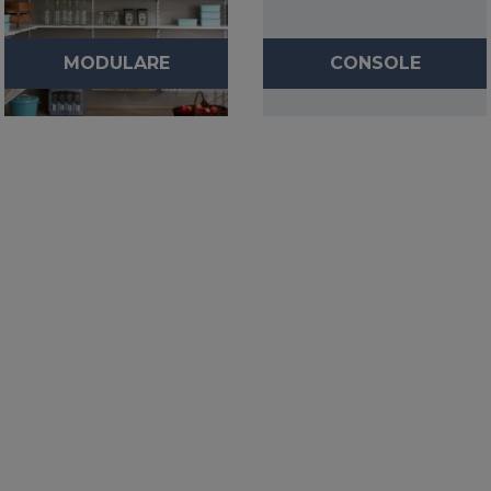
prin calitatea lor minunata. Asadar este foarte usor sa
va amenajati spatiul.
MODULARE
CONSOLE
Rafturile pentru acasa sunt sisteme de stocare, sunt
foarte populare in randul persoanelor care doresc sa
creeze confortul necesar in casa si, in acelasi timp, sa
nu supraincarce interiorul. Astfel de bucati de mobilier
nu vor ocupa mult spatiu intr-o casa sau intr-un
apartament, dar vor deveni un spatiu de depozitare
spatios pentru lucrurile necesare si utile. O
caracteristica distinctiva a rafturilor pentru acasa, este
deschiderea lor. Ele sunt create cu mai multe randuri
de rafturi si pereti laterali. Datorita designului deschis,
astfel de rafturi sunt percepute ca fiind luminoase,
chiar si cu dimensiuni mari, si nu supraincarca spatiul.
Rafturile deschise sunt considerate de multi ca un
spatiu expozitional in care toate lucrurile vor fi expuse