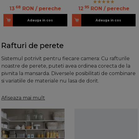
68
95
13
RON
/ pereche
12
RON
/ pereche
Adauga in cos
Adauga in cos
Rafturi de perete
Sistemul potrivit pentru fiecare camera: Cu rafturile
noastre de perete, puteti avea ordinea corecta de la
pivnita la mansarda. Diversele posibilitati de combinare
si variatiile de materiale nu lasa de dorit.
Aranjati spatiul cu rafturile Element
Afiseaza mai mult
System
Prea multe lucruri nearanjate pe podea, dar sigur nu
unde isi au locul? Solutia este simpla: Rafturile de la
Element System sunt ideale pentru toate camerele
functionale, pot fi combinate individual si se disting