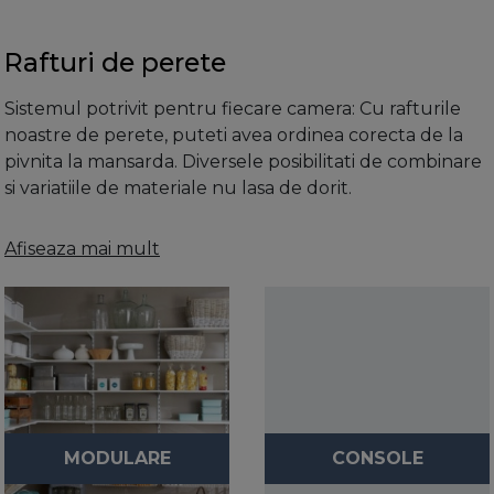
Rafturi de perete
Sistemul potrivit pentru fiecare camera: Cu rafturile
noastre de perete, puteti avea ordinea corecta de la
pivnita la mansarda. Diversele posibilitati de combinare
si variatiile de materiale nu lasa de dorit.
Aranjati spatiul cu rafturile Element
Afiseaza mai mult
System
Prea multe lucruri nearanjate pe podea, dar sigur nu
unde isi au locul? Solutia este simpla: Rafturile de la
Element System sunt ideale pentru toate camerele
functionale, pot fi combinate individual si se disting
prin calitatea lor minunata. Asadar este foarte usor sa
va amenajati spatiul.
MODULARE
CONSOLE