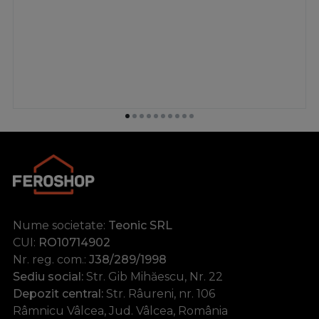
aparenta, rafturile fara pereti in spate pot fi complet
diferite. Aceasta nu este doar o chestiune de culoare,
desi tehnologia de astazi face posibila vopsirea oricarui
produs intr-o varietate de culori. Rafturile sunt
fabricate din diferite materiale (lemn, metal, plastic,
sticla etc.), ceea ce afecteaza aspectul acestora. Unele
modele sunt usor de reprodus cu propriile maini, daca
exista materiale si instrumente potrivite. Este destul de
simplu de fabricat, de exemplu, un raft deschis din
lemn sau un design pe picioare metalice cu rafturi din
lemn. Forma rafturilor poate fi complet diferita, ceea
ce iti va permite sa le pui in cele mai ascunse sau,
dimpotriva, cele mai importante locuri din casa. Poate fi
Nume societate:
Teonic SRL
un raft compact cu un numar diferit de rafturi sau un
CUI:
RO10714902
design uniform, cu celule diferite. Rafturile pot fi
Nr. reg. com.:
J38/289/1998
standard dreptunghiulare sau, de exemplu,
Sediu social:
Str. Gib Mihăescu, Nr. 22
triunghiulare (acestea sunt, de obicei, plasate sub scari
Depozit central:
Str. Râureni, nr. 106
in casa sau in pod, unde plafoanele sunt inclinate).
Râmnicu Vâlcea, Jud. Vâlcea, România
Componenta decorativa a rafturilor poate de