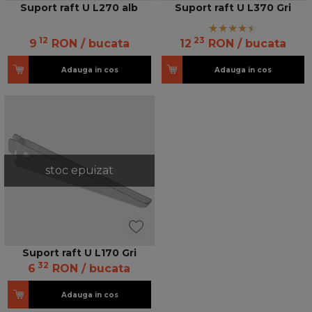
Suport raft U L270 alb
Suport raft U L370 Gri
12
23
9
RON
/ bucata
12
RON
/ bucata
Adauga in cos
Adauga in cos
stoc epuizat
Suport raft U L170 Gri
32
6
RON
/ bucata
Adauga in cos