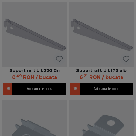
Suport raft U L220 Gri
Suport raft U L170 alb
49
21
8
RON
/ bucata
6
RON
/ bucata
Adauga in cos
Adauga in cos