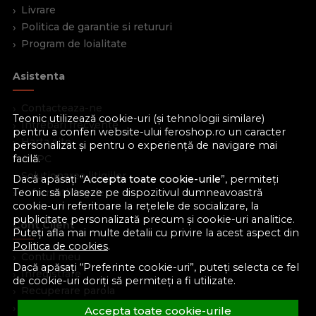
Descarca instructiunile de montaj!
Livrare
Politica de garantie si retururi
Program de loialitate
Asistenta
Contacteaza-ne
Teonic utilizează cookie-uri (și tehnologii similare)
Intrebari frecvente
pentru a conferi website-ului feroshop.ro un caracter
Harta site
personalizat și pentru o experiență de navigare mai
ANPC
facilă.
Solutionarea litigiilor
Dacă apăsați “
Accepta toate cookie-urile
”, permiteți
Informatii legale
Teonic să plaseze pe dispozitivul dumneavoastră
cookie-uri referitoare la rețelele de socializare, la
publicitate personalizată precum și cookie-uri analitice.
Cont Client
Puteți afla mai multe detalii cu privire la acest aspect din
Politica de cookies
.
Contul meu
Dacă apăsați “Preferinte cookie-uri”, puteți selecta ce fel
Inregistrare
de cookie-uri doriți să permiteți a fi utilizate.
Recuperare parola
Istoric comenzi
Accepta toate cookie-urile