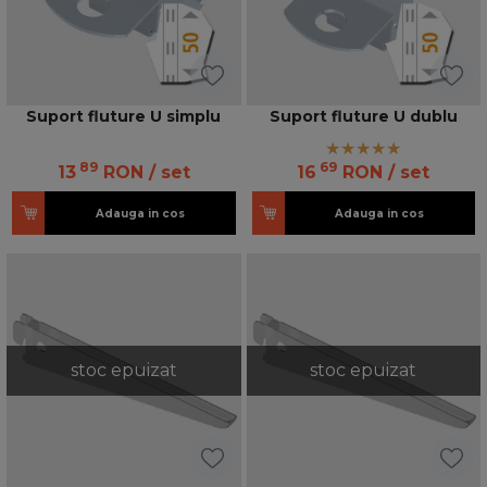
Suport fluture U simplu
Suport fluture U dublu
89
69
13
RON
/ set
16
RON
/ set
Adauga in cos
Adauga in cos
stoc epuizat
stoc epuizat