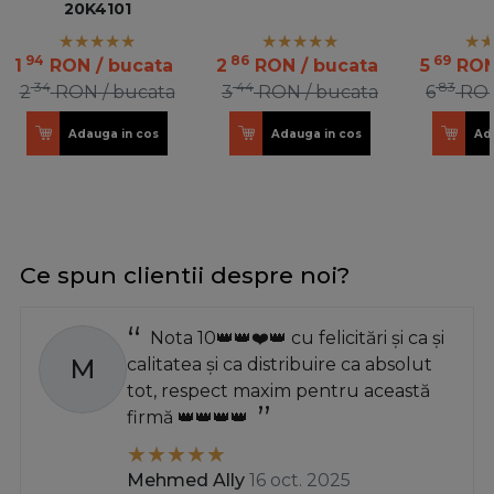
20K4101
94
86
69
1
RON
/ bucata
2
RON
/ bucata
5
RO
34
44
83
2
RON
/ bucata
3
RON
/ bucata
6
RO
Adauga in cos
Adauga in cos
Ad
Ce spun clientii despre noi?
Nota 10👑👑❤️👑 cu felicitări și ca și
M
calitatea și ca distribuire ca absolut
tot, respect maxim pentru această
firmă 👑👑👑👑
Mehmed Ally
16 oct. 2025