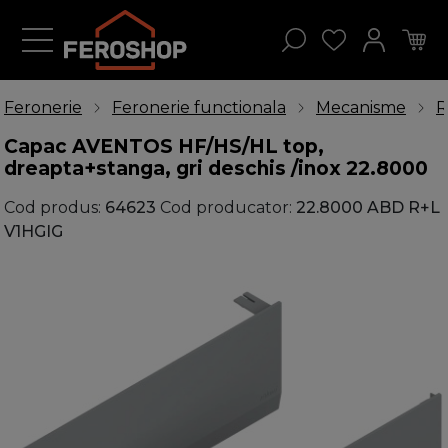
Feronerie
Feronerie functionala
Mecanisme
R
Capac AVENTOS HF/HS/HL top,
dreapta+stanga, gri deschis /inox 22.8000
Cod produs:
64623
Cod producator:
22.8000 ABD R+L
V1HGIG