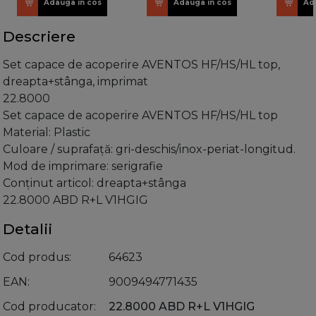
Adauga in cos
Adauga in cos
Ad
Descriere
Set capace de acoperire AVENTOS HF/HS/HL top,
dreapta+stânga, imprimat
22.8000
Set capace de acoperire AVENTOS HF/HS/HL top
Material: Plastic
Culoare / suprafaţă: gri-deschis/inox-periat-longitud.
Mod de imprimare: serigrafie
Conţinut articol: dreapta+stânga
22.8000 ABD R+L V1HGIG
Detalii
Cod produs
64623
EAN
9009494771435
Cod producator
22.8000 ABD R+L V1HGIG