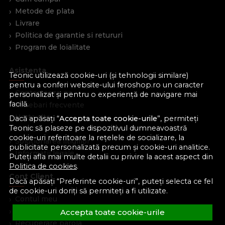
Metode de plata
Livrare
Politica de garantie si retururi
Program de loialitate
Asistenta
Teonic utilizează cookie-uri (și tehnologii similare)
pentru a conferi website-ului feroshop.ro un caracter
Contacteaza-ne
personalizat și pentru o experiență de navigare mai
facilă.
Intrebari frecvente
Harta site
Dacă apăsați “
Accepta toate cookie-urile
”, permiteți
Teonic să plaseze pe dispozitivul dumneavoastră
ANPC
cookie-uri referitoare la rețelele de socializare, la
Solutionarea litigiilor
publicitate personalizată precum și cookie-uri analitice.
Informatii legale
Puteți afla mai multe detalii cu privire la acest aspect din
Politica de cookies
.
Cont Client
Dacă apăsați “Preferinte cookie-uri”, puteți selecta ce fel
de cookie-uri doriți să permiteți a fi utilizate.
Contul meu
Inregistrare
Accepta toate cookie-urile
Recuperare parola