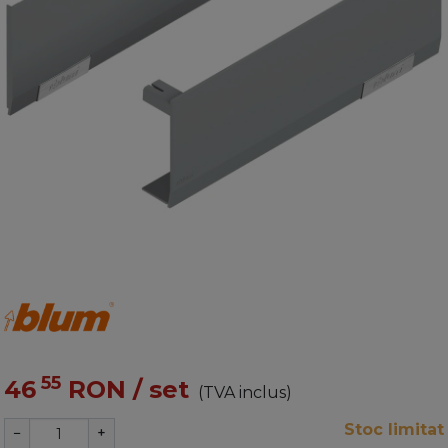
55
46
RON
/ set
(TVA inclus)
Stoc limitat
−
+