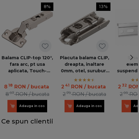
8%
13%
Balama CLIP-top 120°,
Placuta balama CLIP,
Sina
fara arc, pt usa
dreapta, inaltare
elem
aplicata, Touch-
0mm, otel, suruburi,
suspenda
Latch/AVENTOS HF
Excentric, 175H3100
L=
18
41
32
8
RON
/ bucata
2
RON
/ bucata
2
RO
97
79
99
8
RON
/ bucata
2
RON
/ bucata
2
RO
Adauga in cos
Adauga in cos
Ad
Ce spun clientii