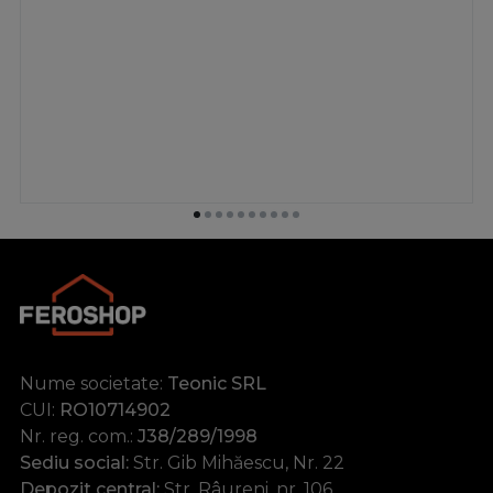
Nume societate:
Teonic SRL
CUI:
RO10714902
Nr. reg. com.:
J38/289/1998
Sediu social:
Str. Gib Mihăescu, Nr. 22
Depozit central:
Str. Râureni, nr. 106