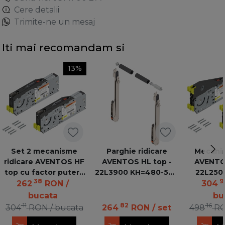
Cere detalii
Trimite-ne un mesaj
Iti mai recomandam si
13%
Set 2 mecanisme
Parghie ridicare
Mecanis
ridicare AVENTOS HF
AVENTOS HL top -
AVENTOS
top cu factor putere
22L3900 KH=480-580
22L250
38
9
2700-13500
mm
5
262
RON
/
304
bucata
bu
11
82
16
304
RON
/ bucata
264
RON
/ set
498
R