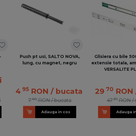
-
Push pt usi, SALTO NOVA,
Glisiera cu bile 
lung, cu magnet, negru
extensie totala, am
VERSALITE P
i
95
70
4
RON
/ bucata
29
RON
60
39
i
7
RON
/ bucata
47
RON
/
Adauga in cos
Adauga i