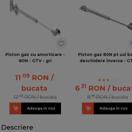
Piston gaz cu amortizare -
Piston gaz 80N pt usi ba
80N - GTV - gri
deschidere inversa - G
09
11
RON
/
31
bucata
6
RON
/ buca
23
18
12
RON
/ bucata
8
RON
/ bucata
Adauga in cos
Adauga in cos
Descriere