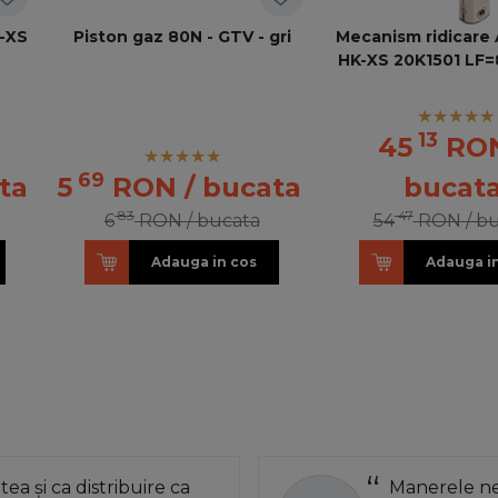
-XS
Piston gaz 80N - GTV - gri
Mecanism ridicar
HK-XS 20K1501 LF
13
45
RO
69
ta
5
RON
/ bucata
bucat
83
47
6
RON
/ bucata
54
RON
/ b
Adauga in cos
Adauga i
atea și ca distribuire ca
Manerele neg