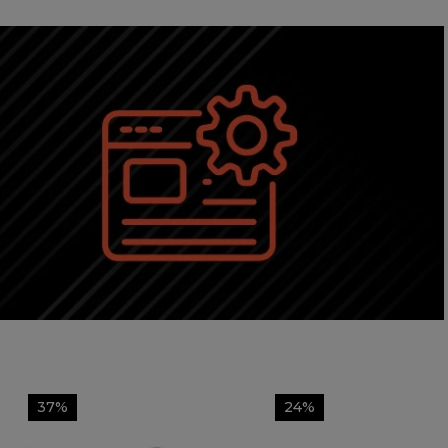
37%
24%