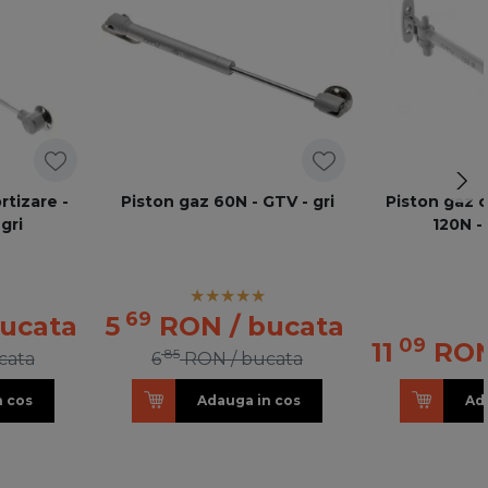
rtizare -
Piston gaz 60N - GTV - gri
Piston gaz c
gri
120N - 
69
bucata
5
RON
/ bucata
09
11
RO
85
cata
6
RON
/ bucata
n cos
Adauga in cos
Ad