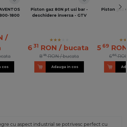
e AVENTOS
Piston gaz 80N pt usi bar -
Piston gaz 6
=800-1800
deschidere inversa - GTV
N
/
31
69
a
6
RON
/ bucata
5
RO
18
85
ucata
8
RON
/ bucata
6
RO
n cos
Adauga in cos
Ad
re cu aspect industrial se potrivesc perfect cu