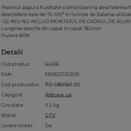
Pistonul asigură fluiditate și amortizare la deschiderea 
deschidere este de 75-100° în funcție de balama utilizată
-02-N02 NU INCLUD MONTAJUL PE CADRUL DE ALUMINIU). 2
Lungime deschis din capat in capat 182mm
Putere 80N
Detalii
Cod produs
64366
EAN
5908231313591
Cod producator
PD-G80160-02
Categorii
Ridicare usi
Greutate
0.2 kg
Brand
GTV
Livrare locker
Da