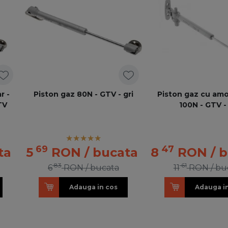
r -
Piston gaz 80N - GTV - gri
Piston gaz cu amo
TV
100N - GTV - 
69
47
ta
5
RON
/ bucata
8
RON
/ 
83
61
6
RON
/ bucata
11
RON
/ bu
Adauga in cos
Adauga i