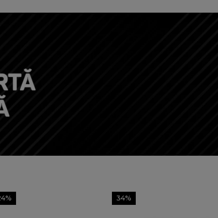
24%
34%