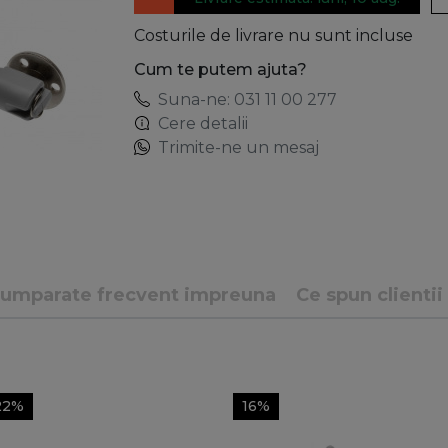
Costurile de livrare nu sunt incluse
Cum te putem ajuta?
Suna-ne: 031 11 00 277
Cere detalii
Trimite-ne un mesaj
umparate frecvent impreuna
Ce spun clientii
22%
16%