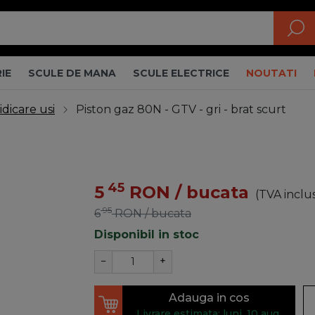
IE
SCULE DE MANA
SCULE ELECTRICE
NOUTATI
idicare usi
Piston gaz 80N - GTV - gri - brat scurt
45
5
RON
/ bucata
(TVA inclu
95
6
RON
/ bucata
Disponibil in stoc
−
+
Adauga in cos
Livrare estimata: luni, 10 aug.