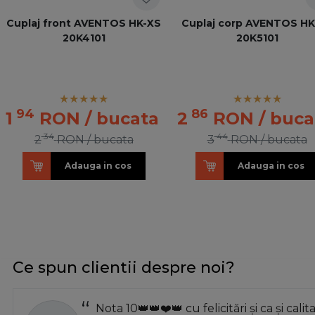
Cuplaj front AVENTOS HK-XS
Cuplaj corp AVENTOS HK
20K4101
20K5101
94
86
1
RON
/ bucata
2
RON
/ buca
34
44
2
RON
/ bucata
3
RON
/ bucata
Adauga in cos
Adauga in cos
Ce spun clientii despre noi?
Nota 10👑👑❤️👑 cu felicitări și ca și calit