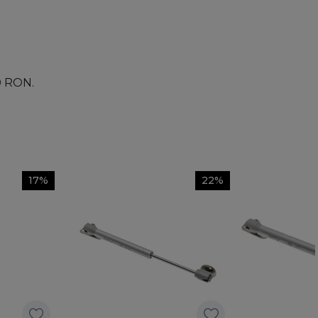
00 RON.
17%
22%