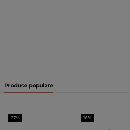
Produse populare
27%
16%