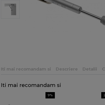
Iti mai recomandam si
Descriere
Detalii
C
Iti mai recomandam si
9%