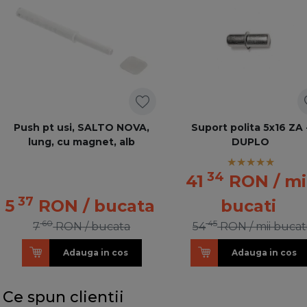
Push pt usi, SALTO NOVA,
Suport polita 5x16 ZA 
lung, cu magnet, alb
DUPLO
34
41
RON
/ mi
37
5
RON
/ bucata
bucati
60
45
7
RON
/ bucata
54
RON
/ mii bucat
Adauga in cos
Adauga in cos
Ce spun clientii