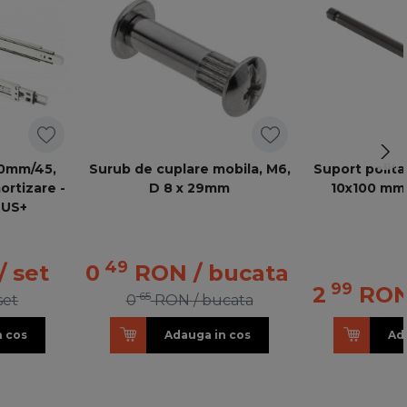
500mm/45,
Surub de cuplare mobila, M6,
Suport polita
ortizare -
D 8 x 29mm
10x100 mm 
LUS+
49
/ set
0
RON
/ bucata
99
2
RO
65
 set
0
RON
/ bucata
n cos
Adauga in cos
Ad