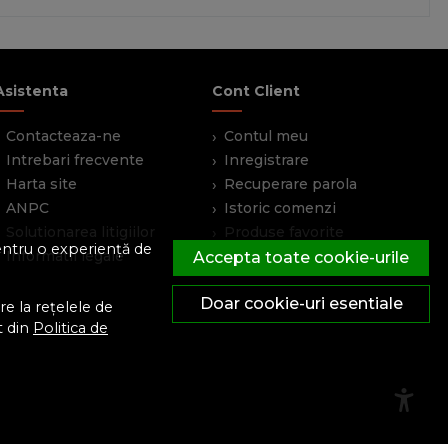
Asistenta
Cont Client
Contacteaza-ne
Contul meu
Intrebari frecvente
Inregistrare
Harta site
Recuperare parola
ANPC
Istoric comenzi
Solutionarea litigiilor
Produse favorite
pentru o experiență de
Informatii legale
Devino partener
Accepta toate cookie-urile
Doar cookie-uri esentiale
e la rețelele de
t din
Politica de