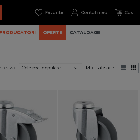
PRODUCATORI
OFERTE
CATALOAGE
rteaza
Mod afisare