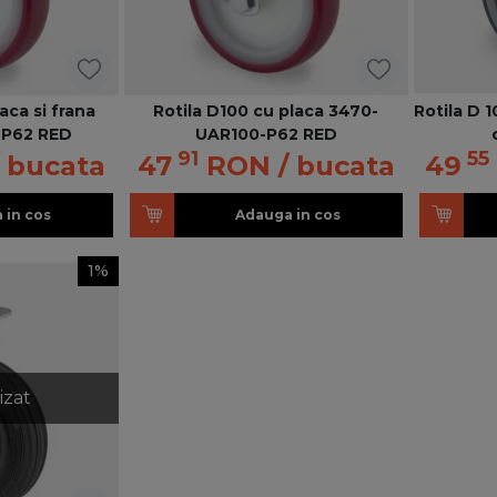
aca si frana
Rotila D100 cu placa 3470-
Rotila D 
-P62 RED
UAR100-P62 RED
91
55
/ bucata
47
RON
/ bucata
49
 in cos
Adauga in cos
1%
izat