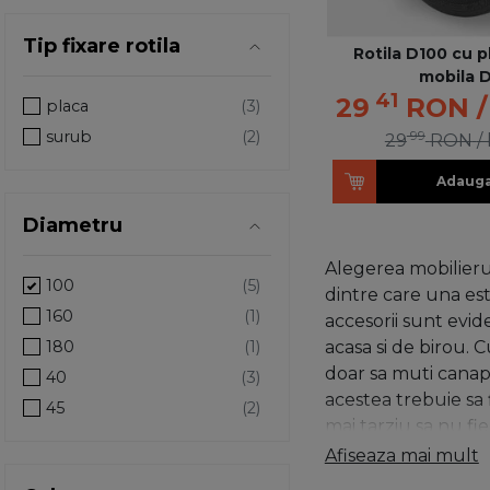
Tip fixare rotila
Rotila D100 cu p
mobila 
41
29
RON
placa
99
surub
29
RON
/
Adauga
Diametru
Alegerea mobilierul
100
dintre care una est
160
accesorii sunt evid
acasa si de birou. 
180
doar sa muti canape
40
acestea trebuie sa f
45
mai tarziu sa nu fi
50
ceea ce priveste fo
Afiseaza mai mult
75
metal, plastic, lem