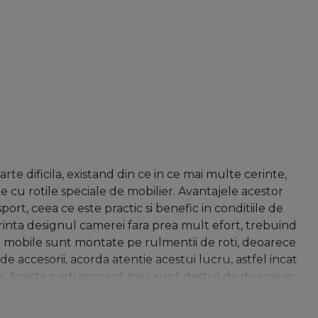
te dificila, existand din ce in ce mai multe cerinte,
 cu rotile speciale de mobilier. Avantajele acestor
ort, ceea ce este practic si benefic in conditiile de
urinta designul camerei fara prea mult efort, trebuind
se mobile sunt montate pe rulmentii de roti, deoarece
de accesorii, acorda atentie acestui lucru, astfel incat
. Aceste parti aparent mici, sunt destul de diverse in
ebui alese cu atentie. Cele mai frecvente materiale sunt:
este pretul, performanta, dar efectueaza aceeasi functie.