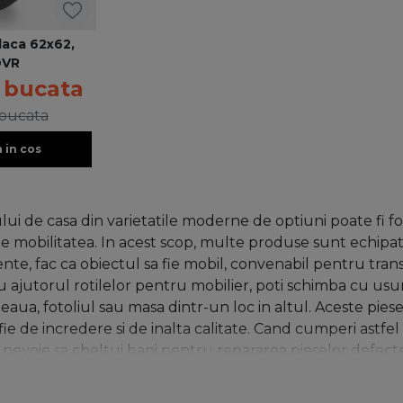
laca 62x62,
DVR
/ bucata
 bucata
 in cos
ui de casa din varietatile moderne de optiuni poate fi foar
e mobilitatea. In acest scop, multe produse sunt echipate
ente, fac ca obiectul sa fie mobil, convenabil pentru transp
Cu ajutorul rotilelor pentru mobilier, poti schimba cu us
aua, fotoliul sau masa dintr-un loc in altul. Aceste pie
ie de incredere si de inalta calitate. Cand cumperi astfel 
e nevoie sa cheltui bani pentru repararea pieselor defecte
rmele, dimensiunile si materialul de fabricatie, deci ar tr
n, cauciuc termoplastic. Ele sunt diferite in ceea ce priv