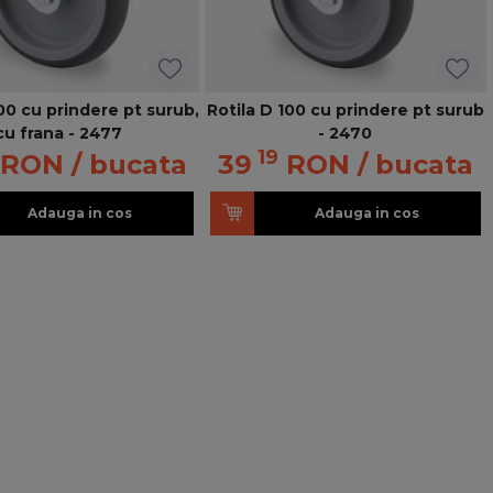
100 cu prindere pt surub,
Rotila D 100 cu prindere pt surub
cu frana - 2477
- 2470
19
RON
/ bucata
39
RON
/ bucata
Adauga in cos
Adauga in cos