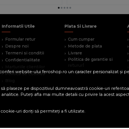
Informatii Utile
Plata Si Livrare
Formular retur
Cum cumpar
Despre noi
Metode de plata
Termeni si conditii
Livrare
Politica de garantie si
Confidentialitate
retururi
Marturiile clientilor
 a conferi website-ului feroshop.ro un caracter personalizat și 
Program de loialitate
Politica de Cookies
Blog
 să plaseze pe dispozitivul dumneavoastră cookie-uri referitoar
analitice. Puteți afla mai multe detalii cu privire la acest aspec
ookie-uri doriți să permiteți a fi utilizate.