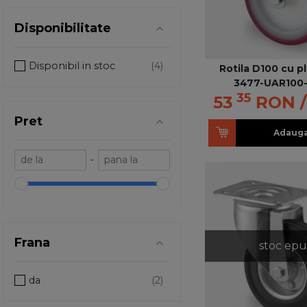
Disponibilitate
Disponibil in stoc
Rotila D100 cu pl
3477-UAR100
35
53
RON
Pret
Adauga
-
Frana
stoc epu
da