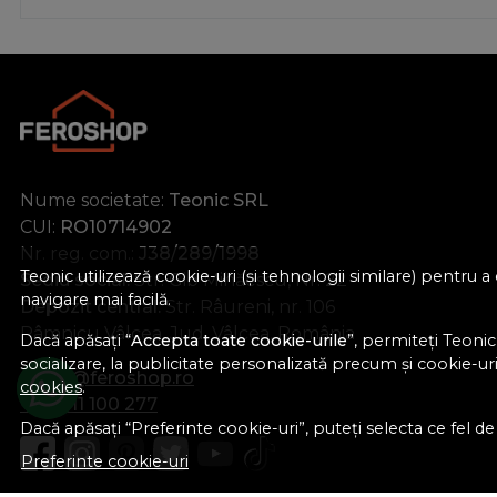
Nume societate:
Teonic SRL
CUI:
RO10714902
Nr. reg. com.:
J38/289/1998
Teonic utilizează cookie-uri (și tehnologii similare) pentru
Sediu social:
Str. Gib Mihăescu, Nr. 22
navigare mai facilă.
Depozit central:
Str. Râureni, nr. 106
Râmnicu Vâlcea, Jud. Vâlcea, România
Dacă apăsați “
Accepta toate cookie-urile
”, permiteți Teonic
socializare, la publicitate personalizată precum și cookie-uri 
office@feroshop.ro
cookies
.
+40 311 100 277
Dacă apăsați “Preferinte cookie-uri”, puteți selecta ce fel de c
Preferinte cookie-uri