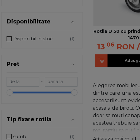
Disponibilitate
Rotila D 50 cu prin
1470
Disponibil in stoc
06
13
RON
Adauga
Pret
-
Alegerea mobilierul
dintre care una est
accesorii sunt evid
acasa si de birou. 
doar sa muti canape
Tip fixare rotila
acestea trebuie sa f
mai tarziu sa nu fi
surub
ceea ce priveste fo
Afiseaza mai mult