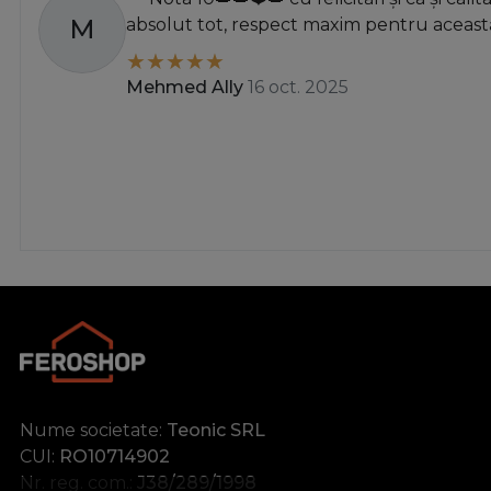
M
absolut tot, respect maxim pentru această
Mehmed Ally
16 oct. 2025
Nume societate:
Teonic SRL
CUI:
RO10714902
Nr. reg. com.:
J38/289/1998