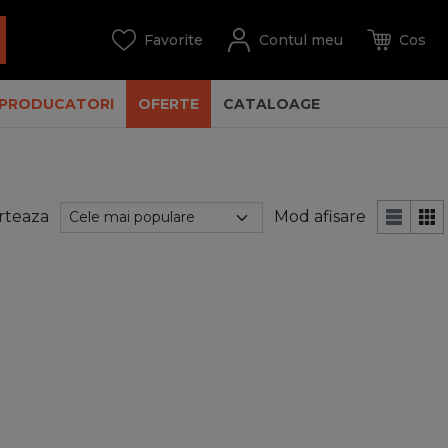
PRODUCATORI
OFERTE
CATALOAGE
rteaza
Mod afisare