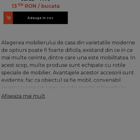
06
13
RON
/ bucata
Adauga in cos
Alegerea mobilierului de casa din varietatile moderne
de optiuni poate fi foarte dificila, existand din ce in ce
mai multe cerinte, dintre care una este mobilitatea. In
acest scop, multe produse sunt echipate cu rotile
speciale de mobilier. Avantajele acestor accesorii sunt
evidente, fac ca obiectul sa fie mobil, convenabil
pentru transport, ceea ce este practic si benefic in
conditiile de acasa si de birou. Cu ajutorul rotilelor
Afiseaza mai mult
pentru mobilier, poti schimba cu usurinta designul
camerei fara prea mult efort, trebuind doar sa muti
canapeaua, fotoliul sau masa dintr-un loc in altul.
Aceste piese mobile sunt montate pe rulmentii de roti,
deoarece acestea trebuie sa fie de incredere si de