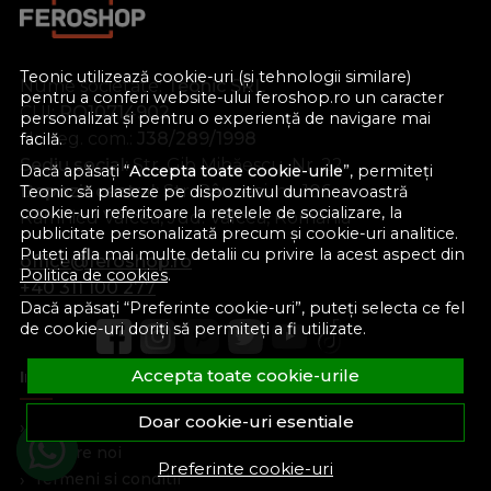
Teonic utilizează cookie-uri (și tehnologii similare)
Nume societate:
Teonic SRL
pentru a conferi website-ului feroshop.ro un caracter
CUI:
RO10714902
personalizat și pentru o experiență de navigare mai
Nr. reg. com.:
J38/289/1998
facilă.
Sediu social:
Str. Gib Mihăescu, Nr. 22
Dacă apăsați “
Accepta toate cookie-urile
”, permiteți
Depozit central:
Str. Râureni, nr. 106
Teonic să plaseze pe dispozitivul dumneavoastră
cookie-uri referitoare la rețelele de socializare, la
Râmnicu Vâlcea, Jud. Vâlcea, România
publicitate personalizată precum și cookie-uri analitice.
Puteți afla mai multe detalii cu privire la acest aspect din
office@feroshop.ro
Politica de cookies
.
+40 311 100 277
Dacă apăsați “Preferinte cookie-uri”, puteți selecta ce fel
de cookie-uri doriți să permiteți a fi utilizate.
Accepta toate cookie-urile
Informatii Utile
Doar cookie-uri esentiale
Formular retur
Despre noi
Preferinte cookie-uri
Termeni si conditii