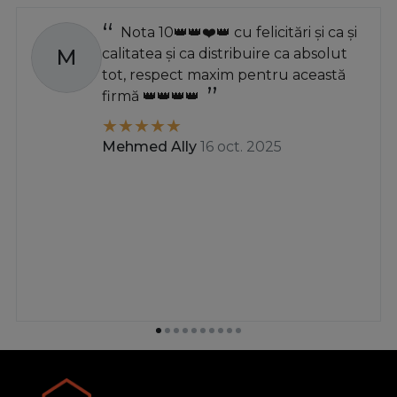
pentru roti de inaltime), material de productie - in
Nota 10👑👑❤️👑 cu felicitări și ca și
functie de incarcaturile preconizate si tipul de
M
calitatea și ca distribuire ca absolut
mobilier, solutia de proiectare, culoarea, deoarece
tot, respect maxim pentru această
rotile pentru mobilier sunt de obicei alese in functie de
firmă 👑👑👑👑
culoarea produsului si de designul de interior.
Mehmed Ally
16 oct. 2025