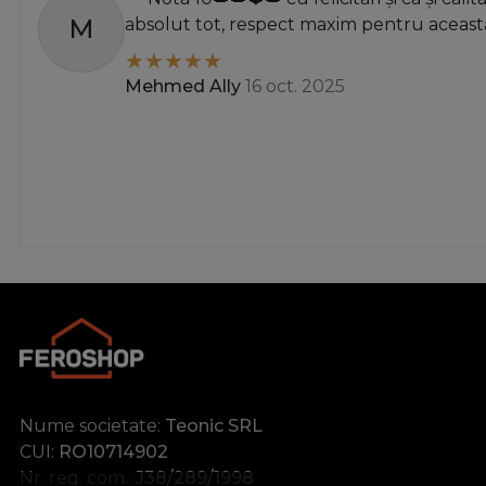
M
absolut tot, respect maxim pentru această
Mehmed Ally
16 oct. 2025
Nume societate:
Teonic SRL
CUI:
RO10714902
Nr. reg. com.:
J38/289/1998