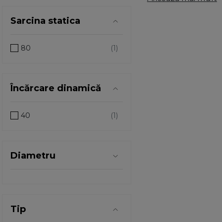
metal, plastic, lem
Sarcina statica
Rotilele de mobilier
mecanice si sunt ca
mobilier. La pretur
80
de justificate. Mod
pe scara larga in me
usurintei.
Atunci c
Încărcare dinamică
placa, bolt. Fiecare
de tipul si cerinte
exista o garantie a 
40
parte miniaturala, 
produs. Atunci cand
este greutatea stru
Diametru
inaltime), material 
deoarece rotile pen
Tip