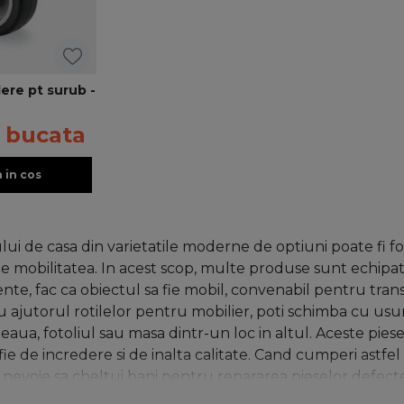
dere pt surub -
/ bucata
 in cos
ui de casa din varietatile moderne de optiuni poate fi foar
e mobilitatea. In acest scop, multe produse sunt echipate
ente, fac ca obiectul sa fie mobil, convenabil pentru transp
Cu ajutorul rotilelor pentru mobilier, poti schimba cu us
aua, fotoliul sau masa dintr-un loc in altul. Aceste pie
ie de incredere si de inalta calitate. Cand cumperi astfel 
e nevoie sa cheltui bani pentru repararea pieselor defecte
rmele, dimensiunile si materialul de fabricatie, deci ar tr