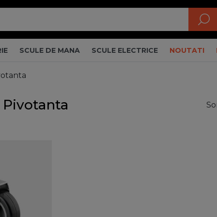
IE
SCULE DE MANA
SCULE ELECTRICE
NOUTATI
votanta
: Pivotanta
So