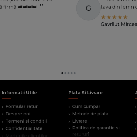
G
 firmă 👑👑👑👑
tava din lemn 
Gavrilut Mirce
Informatii Utile
Plata Si Livrare
Formular retur
Cum cumpar
Despre noi
Metode de plata
Termeni si conditii
Livrare
Politica de garantie si
Confidentialitate
retururi
Marturiile clientilor