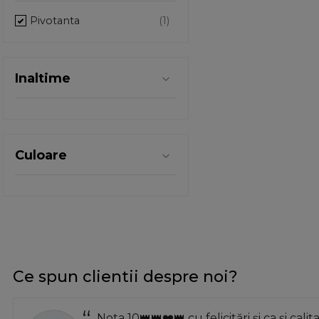
Pivotanta
Inaltime
Culoare
Ce spun clientii despre noi?
Nota 10👑👑❤️👑 cu felicitări și ca și calit