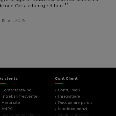
de nuc. Calitate buna,pret bun
a
15 oct. 2025
Asistenta
Cont Client
Contacteaza-ne
Contul meu
Intrebari frecvente
Inregistrare
Harta site
Recuperare parola
ANPC
Istoric comenzi
Solutionarea litigiilor
Produse favorite