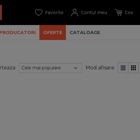
PRODUCATORI
OFERTE
CATALOAGE
rteaza
Mod afisare