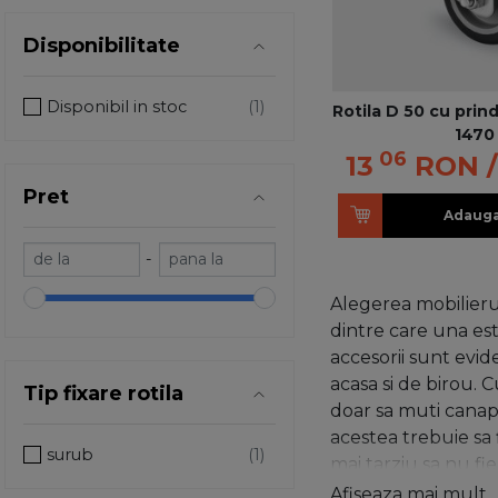
Disponibilitate
Disponibil in stoc
Rotila D 50 cu prin
1470
06
13
RON
Pret
Adauga
-
Alegerea mobilierul
dintre care una est
accesorii sunt evid
acasa si de birou. 
Tip fixare rotila
doar sa muti canape
acestea trebuie sa f
surub
mai tarziu sa nu fi
ceea ce priveste fo
Afiseaza mai mult