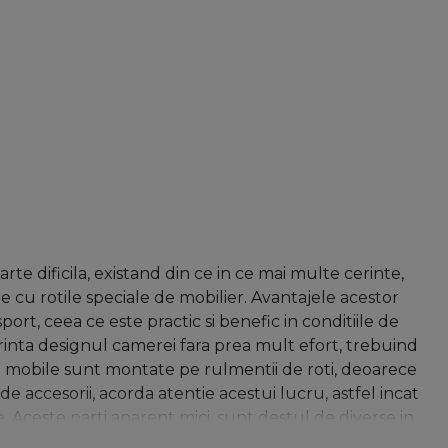
te dificila, existand din ce in ce mai multe cerinte,
 cu rotile speciale de mobilier. Avantajele acestor
ort, ceea ce este practic si benefic in conditiile de
urinta designul camerei fara prea mult efort, trebuind
se mobile sunt montate pe rulmentii de roti, deoarece
de accesorii, acorda atentie acestui lucru, astfel incat
. Aceste parti aparent mici, sunt destul de diverse in
ebui alese cu atentie. Cele mai frecvente materiale sunt: