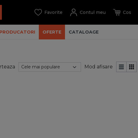
PRODUCATORI
OFERTE
CATALOAGE
rteaza
Mod afisare