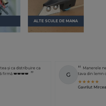
ALTE SCULE DE MANA
atea și ca distribuire ca
Manerele neg
G
 firmă 👑👑👑👑
tava din lemn 
Gavrilut Mirce