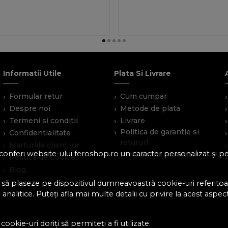
Informatii Utile
Plata Si Livrare
Formular retur
Cum cumpar
Despre noi
Metode de plata
Termeni si conditii
Livrare
Politica de garantie si
Confidentialitate
retururi
Marturiile clientilor
 a conferi website-ului feroshop.ro un caracter personalizat și 
Program de loialitate
Politica de Cookies
Blog
 să plaseze pe dispozitivul dumneavoastră cookie-uri referitoar
analitice. Puteți afla mai multe detalii cu privire la acest aspec
ookie-uri doriți să permiteți a fi utilizate.