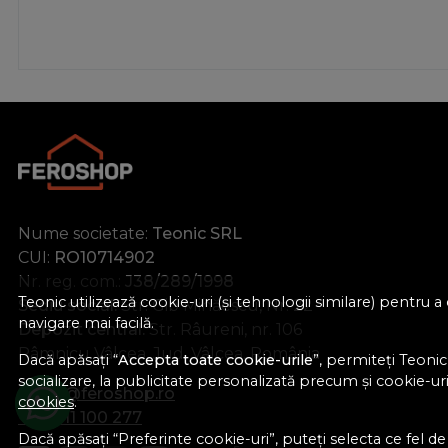
Nume societate:
Teonic SRL
CUI:
RO10714902
Nr. reg. com.:
J38/289/1998
Teonic utilizează cookie-uri (și tehnologii similare) pentru
Sediu social:
Str. Gib Mihăescu, Nr. 22
navigare mai facilă.
Depozit central:
Str. Râureni, nr. 106
Râmnicu Vâlcea, Jud. Vâlcea, România
Dacă apăsați “
Accepta toate cookie-urile
”, permiteți Teonic
socializare, la publicitate personalizată precum și cookie-uri 
office@feroshop.ro
cookies
.
+40 311 100 277
Dacă apăsați “Preferinte cookie-uri”, puteți selecta ce fel de c