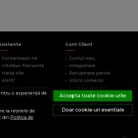
Asistenta
Cont Client
Contacteaza-ne
Contul meu
Intrebari frecvente
Inregistrare
Harta site
Recuperare parola
ANPC
Istoric comenzi
Solutionarea litigiilor
Produse favorite
pentru o experiență de
Informatii legale
Devino partener
Accepta toate cookie-urile
Doar cookie-uri esentiale
e la rețelele de
t din
Politica de