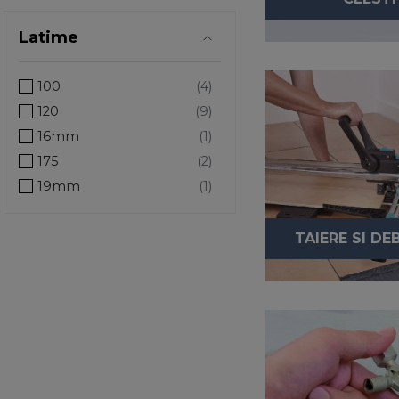
Latime
100
120
16mm
175
19mm
25
25mm
TAIERE SI DE
50
60
70
80
95