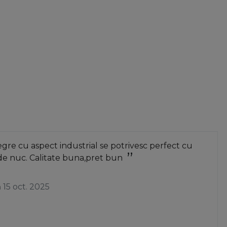
re cu aspect industrial se potrivesc perfect cu
de nuc. Calitate buna,pret bun
a
15 oct. 2025