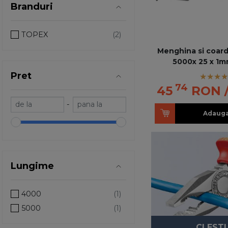
Branduri
TOPEX
Menghina si coarda
5000x 25 x 1
Pret
74
45
RON
-
Adauga
Lungime
4000
5000
CLESTI