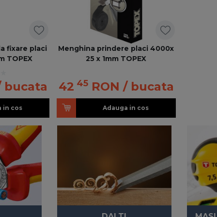
 fixare placi
Menghina prindere placi 4000x
mm TOPEX
25 x 1mm TOPEX
45
/ bucata
42
RON
/ bucata
 in cos
Adauga in cos
DALTI
MASU