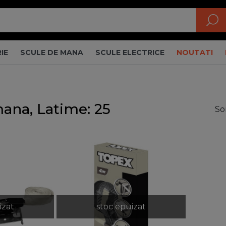
IE
SCULE DE MANA
SCULE ELECTRICE
NOUTATI
ana, Latime: 25
So
izat
stoc epuizat