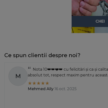
CHEI
Ce spun clientii despre noi?
Nota 10👑👑❤️👑 cu felicitări și ca și calit
M
absolut tot, respect maxim pentru această
Mehmed Ally
16 oct. 2025