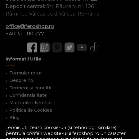
Depozit central:
Str. Râureni, nr. 106
Râmnicu Vâlcea, Jud. Vâlcea, România
office@feroshop.ro
+40 311 100 277
Informatii Utile
Formular retur
Despre noi
Termeni si conditii
Confidentialitate
Marturiile clientilor
Politica de Cookies
Blog
Teonic utilizează cookie-uri (și tehnologii similare)
Plata Si Livrare
pentru a conferi website-ului feroshop.ro un caracter