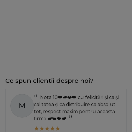
Ce spun clientii despre noi?
Nota 10👑👑❤️👑 cu felicitări și ca și
M
calitatea și ca distribuire ca absolut
tot, respect maxim pentru această
firmă 👑👑👑👑