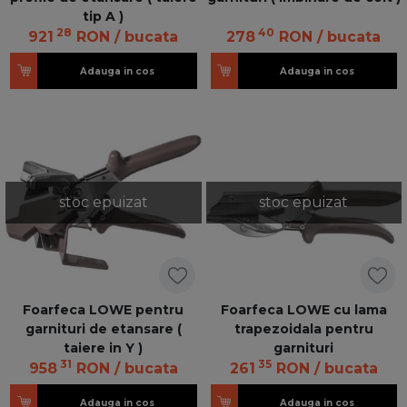
tip A )
28
40
921
RON
/ bucata
278
RON
/ bucata
Adauga in cos
Adauga in cos
stoc epuizat
stoc epuizat
Foarfeca LOWE pentru
Foarfeca LOWE cu lama
garnituri de etansare (
trapezoidala pentru
taiere in Y )
garnituri
31
35
958
RON
/ bucata
261
RON
/ bucata
Adauga in cos
Adauga in cos