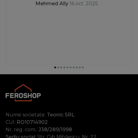
Mehmed Ally
16 oct. 2025
Nume societate:
Teonic SRL
CUI:
RO10714902
Nr. reg. com.:
J38/289/1998
Sediu social:
Str. Gib Mihăescu, Nr. 22