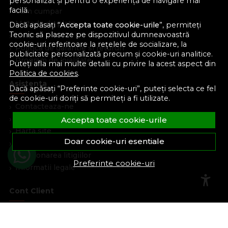
personalizat și pentru o experiență de navigare mai
facilă.
Cum cumpar
Metode de plata
Dacă apăsați “
Accepta toate cookie-urile
”, permiteți
Teonic să plaseze pe dispozitivul dumneavoastră
Livrare
cookie-uri referitoare la rețelele de socializare, la
Politica de garantie si retururi
publicitate personalizată precum și cookie-uri analitice.
Program de loialitate
Puteți afla mai multe detalii cu privire la acest aspect din
Politica de cookies
.
Asistenta
Dacă apăsați “Preferinte cookie-uri”, puteți selecta ce fel
de cookie-uri doriți să permiteți a fi utilizate.
Contacteaza-ne
Intrebari frecvente
Accepta toate cookie-urile
Harta site
Doar cookie-uri esentiale
ANPC
Solutionarea litigiilor
Preferinte cookie-uri
Informatii legale
Cont Client
Contul meu
Inregistrare