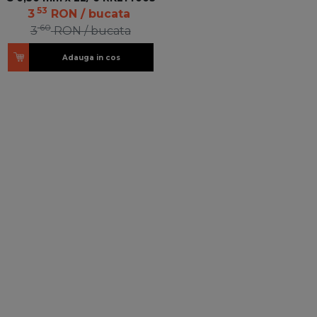
53
3
RON
/ bucata
60
3
RON
/ bucata
Adauga in cos