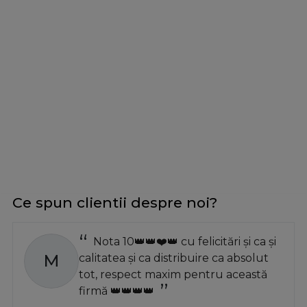
Ce spun clientii despre noi?
Nota 10👑👑❤️👑 cu felicitări și ca și
M
calitatea și ca distribuire ca absolut
tot, respect maxim pentru această
firmă 👑👑👑👑