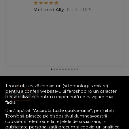
Mehmed Ally
16 oct. 2025
Teonic utilizează cookie-uri (și tehnologii similare)
pentru a conferi website-ului feroshop.ro un caracter
personalizat și pentru o experiență de navigare mai
facilă.
Dacă apăsați “
Accepta toate cookie-urile
”, permiteți
Nume societate:
Teonic SRL
Teonic să plaseze pe dispozitivul dumneavoastră
CUI:
RO10714902
cookie-uri referitoare la rețelele de socializare, la
publicitate personalizată precum și cookie-uri analitice.
Nr. reg. com.:
J38/289/1998