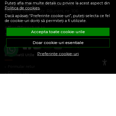
Puteți afla mai multe detalii cu privire la acest aspect din
Sediu social:
Str. Gib Mihăescu, Nr. 22
Politica de cookies
.
Depozit central:
Str. Râureni, nr. 106
Dacă apăsați “Preferinte cookie-uri”, puteți selecta ce fel
Râmnicu Vâlcea, Jud. Vâlcea, România
de cookie-uri doriți să permiteți a fi utilizate.
office@feroshop.ro
Accepta toate cookie-urile
+40 311 100 277
Doar cookie-uri esentiale
Preferinte cookie-uri
Informatii Utile
Formular retur
Despre noi
Termeni si conditii
Confidentialitate
Marturiile clientilor
Politica de Cookies
Blog
Plata Si Livrare