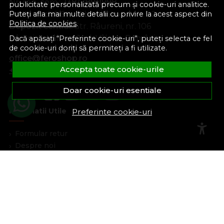
Nr. reg. com.:
J38/289/1998
publicitate personalizată precum și cookie-uri analitice.
Sediu social:
Str. Gib Mihăescu, Nr. 22
Puteți afla mai multe detalii cu privire la acest aspect din
Politica de cookies
.
Depozit central:
Str. Râureni, nr. 106
Râmnicu Vâlcea, Jud. Vâlcea, România
Dacă apăsați “Preferinte cookie-uri”, puteți selecta ce fel
de cookie-uri doriți să permiteți a fi utilizate.
office@feroshop.ro
Accepta toate cookie-urile
+40 311 100 277
Doar cookie-uri esentiale
Informatii Utile
Preferinte cookie-uri
Formular retur
Despre noi
Termeni si conditii
Confidentialitate
Marturiile clientilor
Politica de Cookies
Blog