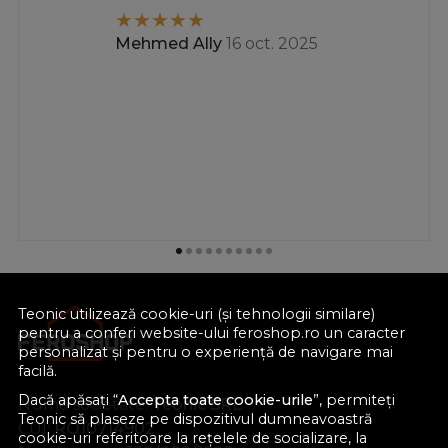
Mehmed Ally
16 oct. 2025
Teonic utilizează cookie-uri (și tehnologii similare)
pentru a conferi website-ului feroshop.ro un caracter
personalizat și pentru o experiență de navigare mai
facilă.
Dacă apăsați “
Accepta toate cookie-urile
”, permiteți
Nume societate:
Teonic SRL
Teonic să plaseze pe dispozitivul dumneavoastră
CUI:
RO10714902
cookie-uri referitoare la rețelele de socializare, la