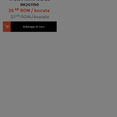
RK201190
68
26
RON
/ bucata
21
27
RON
/ bucata
Adauga in cos