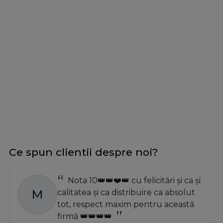
Ce spun clientii despre noi?
Nota 10👑👑❤️👑 cu felicitări și ca și
M
calitatea și ca distribuire ca absolut
tot, respect maxim pentru această
firmă 👑👑👑👑