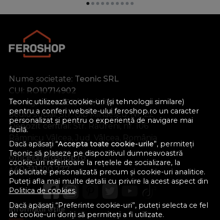
Nume societate:
Teonic SRL
CUI:
RO10714902
Teonic utilizează cookie-uri (și tehnologii similare)
Nr. reg. com.:
J38/289/1998
pentru a conferi website-ului feroshop.ro un caracter
Sediu social:
Str. Gib Mihăescu, Nr. 22
personalizat și pentru o experiență de navigare mai
Depozit central:
Str. Râureni, nr. 106
facilă.
Râmnicu Vâlcea, Jud. Vâlcea, România
Dacă apăsați “
Accepta toate cookie-urile
”, permiteți
Teonic să plaseze pe dispozitivul dumneavoastră
office@feroshop.ro
cookie-uri referitoare la rețelele de socializare, la
+40 311 100 277
publicitate personalizată precum și cookie-uri analitice.
Puteți afla mai multe detalii cu privire la acest aspect din
Politica de cookies
.
Dacă apăsați “Preferinte cookie-uri”, puteți selecta ce fel
Informatii Utile
de cookie-uri doriți să permiteți a fi utilizate.