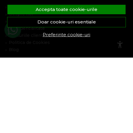
Formular retur
Accepta toate cookie-urile
Despre noi
Termeni si conditii
Doar cookie-uri esentiale
Confidentialitate
Preferinte cookie-uri
Marturiile clientilor
Politica de Cookies
Blog
Plata Si Livrare
Cum cumpar
Metode de plata
Livrare
Politica de garantie si retururi
Program de loialitate
Asistenta
Contacteaza-ne