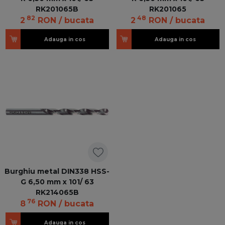
RK201065B
RK201065
82
48
2
RON
/ bucata
2
RON
/ bucata
Adauga in cos
Adauga in cos
Burghiu metal DIN338 HSS-
G 6,50 mm x 101/ 63
RK214065B
76
8
RON
/ bucata
Adauga in cos