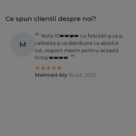
Ce spun clientii despre noi?
Nota 10👑👑❤️👑 cu felicitări și ca și
M
calitatea și ca distribuire ca absolut
tot, respect maxim pentru această
firmă 👑👑👑👑
Mehmed Ally
16 oct. 2025