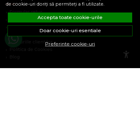
de cookie-uri doriți să permiteți a fi utilizate.
Formular retur
Accepta toate cookie-urile
Despre noi
Termeni si conditii
Doar cookie-uri esentiale
Confidentialitate
Marturiile clientilor
Preferinte cookie-uri
Politica de Cookies
Blog
Plata Si Livrare
Cum cumpar
Metode de plata
Livrare
Politica de garantie si retururi
Program de loialitate
Asistenta