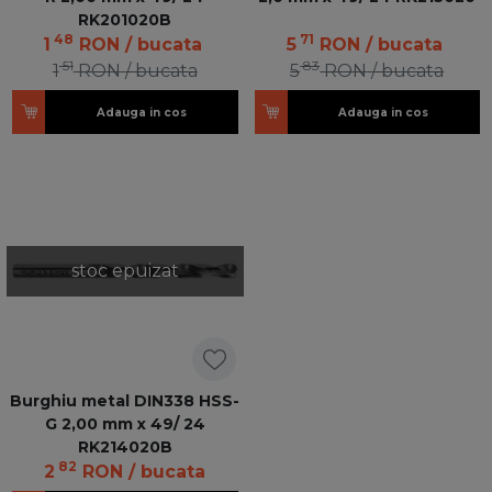
RK201020B
48
71
1
RON
/ bucata
5
RON
/ bucata
51
83
1
RON
/ bucata
5
RON
/ bucata
Adauga in cos
Adauga in cos
stoc epuizat
Burghiu metal DIN338 HSS-
G 2,00 mm x 49/ 24
RK214020B
82
2
RON
/ bucata