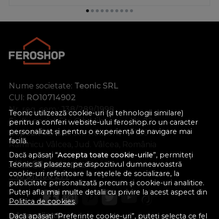
Nume societate:
Teonic SRL
CUI:
RO10714902
Nr. reg. com.:
J38/289/1998
Teonic utilizează cookie-uri (și tehnologii similare)
Sediu social:
Str. Gib Mihăescu, Nr. 22
pentru a conferi website-ului feroshop.ro un caracter
personalizat și pentru o experiență de navigare mai
Depozit central:
Str. Râureni, nr. 106
facilă.
Râmnicu Vâlcea, Jud. Vâlcea, România
Dacă apăsați “
Accepta toate cookie-urile
”, permiteți
office@feroshop.ro
Teonic să plaseze pe dispozitivul dumneavoastră
cookie-uri referitoare la rețelele de socializare, la
+40 311 100 277
publicitate personalizată precum și cookie-uri analitice.
Puteți afla mai multe detalii cu privire la acest aspect din
Politica de cookies
.
Informatii Utile
Dacă apăsați “Preferinte cookie-uri”, puteți selecta ce fel