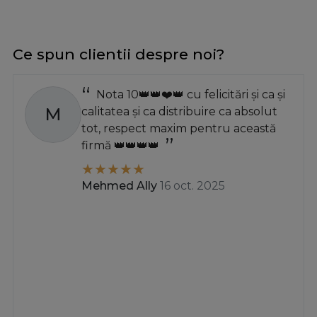
Ce spun clientii despre noi?
Nota 10👑👑❤️👑 cu felicitări și ca și
M
calitatea și ca distribuire ca absolut
tot, respect maxim pentru această
firmă 👑👑👑👑
Mehmed Ally
16 oct. 2025