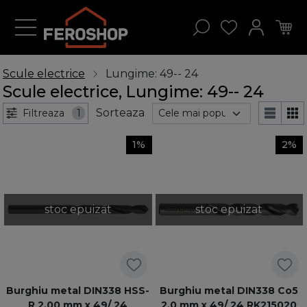
Scule electrice
Lungime: 49-- 24
Scule electrice, Lungime: 49-- 24
Sorteaza
Filtreaza
1
1%
2%
stoc epuizat
stoc epuizat
Burghiu metal DIN338 HSS-
Burghiu metal DIN338 Co5
R 2,00 mm x 49/ 24
2,0 mm x 49/ 24 RK215020