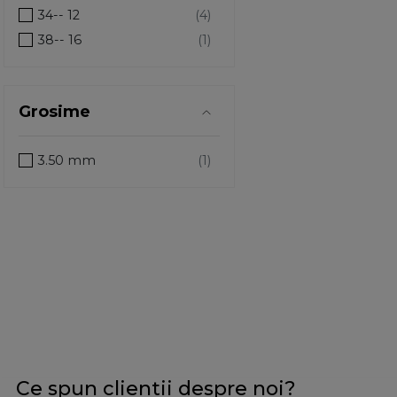
34-- 12
38-- 16
40-- 18
49-- 24
Grosime
57-- 30
58mm
3.50 mm
60
61-- 33
61
65-- 36
67
70-- 39
70-- 33
73
75-- 43
Ce spun clientii despre noi?
78mm