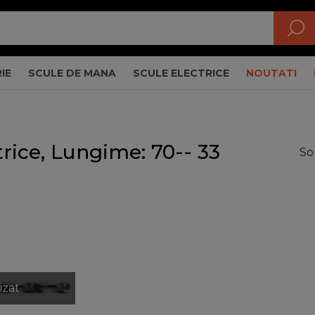
IE
SCULE DE MANA
SCULE ELECTRICE
NOUTATI
trice, Lungime: 70-- 33
So
izat