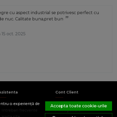
re cu aspect industrial se potrivesc perfect cu
de nuc. Calitate buna,pret bun
a
15 oct. 2025
Asistenta
Cont Client
pentru o experiență de
Contacteaza-ne
Contul meu
Accepta toate cookie-urile
Intrebari frecvente
Inregistrare
Harta site
Recuperare parola