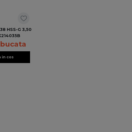
38 HSS-G 3,50
RK214035B
 bucata
 in cos