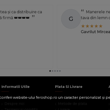
atea și ca distribuire ca
Manerele neg
G
 firmă 👑👑👑👑
tava din lemn 
Gavrilut Mirce
Informatii Utile
Plata Si Livrare
 a conferi website-ului feroshop.ro un caracter personalizat și 
Formular retur
Cum cumpar
Despre noi
Metode de plata
Termeni si conditii
Livrare