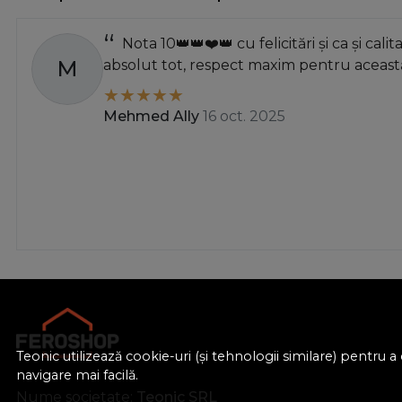
80-- 47
82mm
Nota 10👑👑❤️👑 cu felicitări și ca și calit
M
absolut tot, respect maxim pentru această
86-- 52
86
Mehmed Ally
16 oct. 2025
91
93-- 57
95-- 62
98mm
100-- 66
100--60
101-- 63
102mm
107
109-- 69
Teonic utilizează cookie-uri (și tehnologii similare) pentru
110-- 50
navigare mai facilă.
110
Nume societate:
Teonic SRL