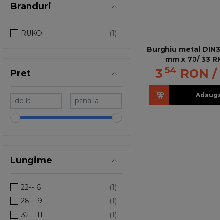
Branduri
RUKO
Burghiu metal DIN3
mm x 70/ 33 
54
3
RON
/
Pret
Adauga
-
Lungime
22-- 6
28-- 9
32-- 11