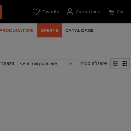
PRODUCATORI
OFERTE
CATALOAGE
rteaza
Mod afisare