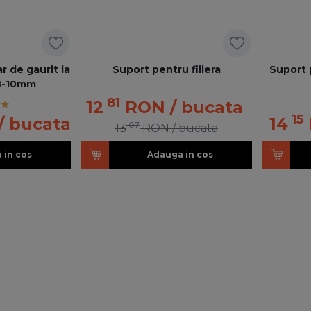
 de gaurit la
Suport pentru filiera
Suport 
,8-10mm
81
12
RON
/ bucata
15
/ bucata
14
07
13
RON
/ bucata
 in cos
Adauga in cos