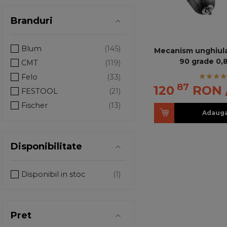
Branduri
Blum
Mecanism unghiular
90 grade 0
CMT
Felo
87
120
RON
FESTOOL
Fischer
Adauga
FREUD
Graphite
Disponibilitate
GROSS
Hafele
Disponibil in stoc
HOEGERT
INDEX
Klingspor
Pret
Kreg