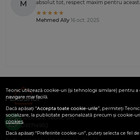
M
absolut tot, respect maxim pentru această
Mehmed Ally
16 oct. 2025
Teonic utilizează cookie-uri (și tehnologii similare) pentru
navigare mai facilă.
Dacă apăsați “
Accepta toate cookie-urile
”, permiteți Teonic
socializare, la publicitate personalizată precum și cookie-uri 
Nume societate:
Teonic SRL
cookies
.
CUI:
RO10714902
Nr. reg. com.:
J38/289/1998
Dacă apăsați “Preferinte cookie-uri”, puteți selecta ce fel de c