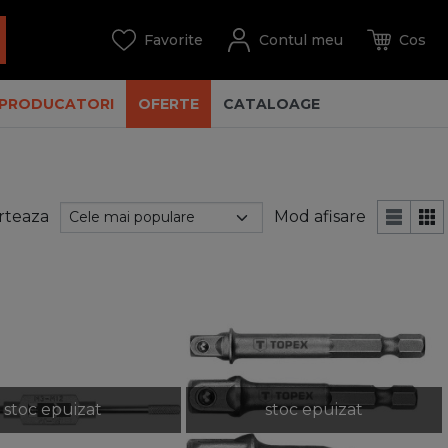
PRODUCATORI
OFERTE
CATALOAGE
rteaza
Mod afisare
stoc epuizat
stoc epuizat