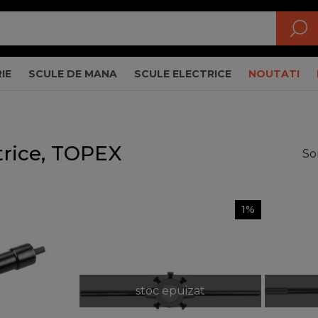
IE
SCULE DE MANA
SCULE ELECTRICE
NOUTATI
trice, TOPEX
So
1%
stoc epuizat