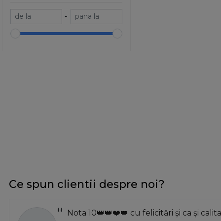
LEUCO
-
Mafell
MTX
OMAS
Rockler
RUKO
Silverline
Stanley
TOPEX
Triton
Verto
VIRUTEX
VOREL
Ce spun clientii despre noi?
WOLFCRAFT
YATO
Nota 10👑👑❤️👑 cu felicitări și ca și calit