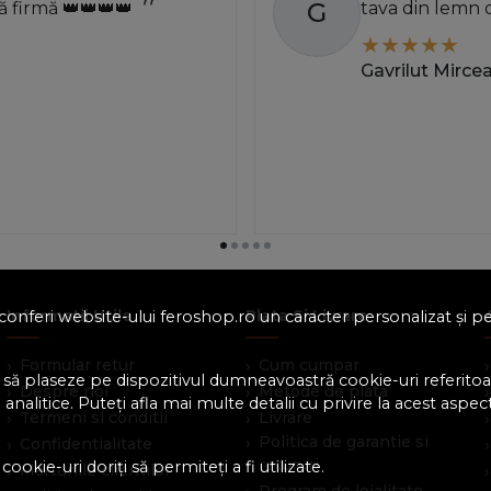
G
 firmă 👑👑👑👑
tava din lemn 
Gavrilut Mirce
Informatii Utile
Plata Si Livrare
 a conferi website-ului feroshop.ro un caracter personalizat și 
Formular retur
Cum cumpar
 să plaseze pe dispozitivul dumneavoastră cookie-uri referitoar
Despre noi
Metode de plata
analitice. Puteți afla mai multe detalii cu privire la acest aspec
Termeni si conditii
Livrare
Politica de garantie si
Confidentialitate
retururi
ookie-uri doriți să permiteți a fi utilizate.
Marturiile clientilor
Program de loialitate