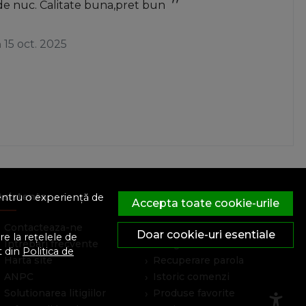
de nuc. Calitate buna,pret bun
a
15 oct. 2025
Asistenta
Cont Client
pentru o experiență de
Accepta toate cookie-urile
Contacteaza-ne
Contul meu
Doar cookie-uri esentiale
e la rețelele de
Intrebari frecvente
Inregistrare
t din
Politica de
Harta site
Recuperare parola
ANPC
Istoric comenzi
Solutionarea litigiilor
Produse favorite