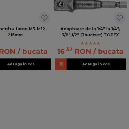
pentru tarod M3-M12 -
Adaptoare de la 1/4" la 1/4",
215mm
3/8",1/2" (3buc/set) TOPEX
32
RON
/ bucata
16
RON
/ bucata
Adauga in cos
Adauga in cos