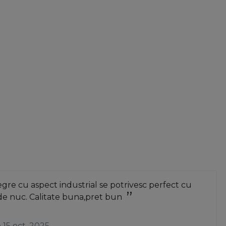
re cu aspect industrial se potrivesc perfect cu
de nuc. Calitate buna,pret bun
a
15 oct. 2025