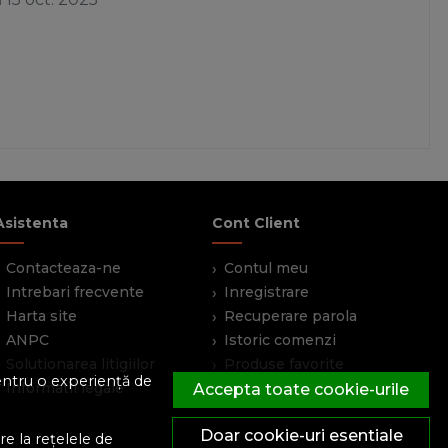
Asistenta
Cont Client
Contacteaza-ne
Contul meu
Intrebari frecvente
Inregistrare
Harta site
Recuperare parola
ANPC
Istoric comenzi
Solutionarea litigiilor
Produse favorite
pentru o experiență de
Informatii legale
Devino partener
Accepta toate cookie-urile
Doar cookie-uri esentiale
e la rețelele de