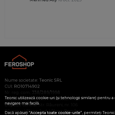
Nume societate:
Teonic SRL
CUI:
RO10714902
Nr. reg. com.:
J38/289/1998
Teonic utilizează cookie-uri (și tehnologii similare) pentru
Sediu social:
Str. Gib Mihăescu, Nr. 22
navigare mai facilă.
Depozit central:
Str. Râureni, nr. 106
Râmnicu Vâlcea, Jud. Vâlcea, România
Dacă apăsați “
Accepta toate cookie-urile
”, permiteți Teonic