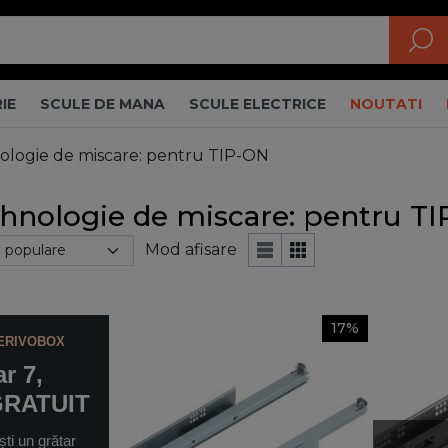
IE
SCULE DE MANA
SCULE ELECTRICE
NOUTATI
ologie de miscare: pentru TIP-ON
ehnologie de miscare: pentru T
Mod afisare
17%
ERIVOBOX
ar 7,
 GRATUIT
ti un grătar