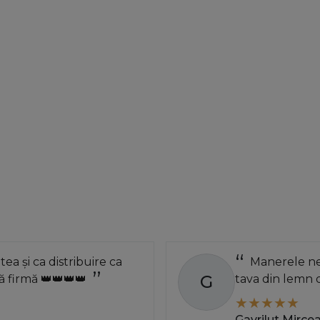
atea și ca distribuire ca
Manerele neg
G
 firmă 👑👑👑👑
tava din lemn 
Gavrilut Mirce