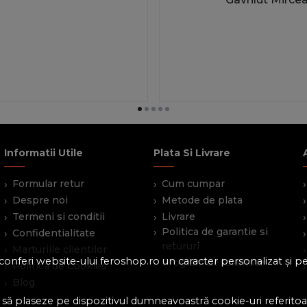
Informatii Utile
Plata Si Livrare
Formular retur
Cum cumpar
Despre noi
Metode de plata
Termeni si conditii
Livrare
Politica de garantie si
Confidentialitate
retururi
Marturiile clientilor
 a conferi website-ului feroshop.ro un caracter personalizat și 
Program de loialitate
Politica de Cookies
Blog
 să plaseze pe dispozitivul dumneavoastră cookie-uri referitoar