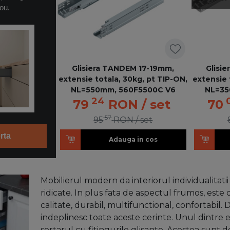
ou.
Glisiera TANDEM 17-19mm,
Glisi
extensie totala, 30kg, pt TIP-ON,
extensie 
NL=550mm, 560F5500C V6
NL=35
24
79
RON
/ set
70
57
95
RON
/ set
rta
Adauga in cos
Mobilierul modern da interiorul individualitatii 
ridicate. In plus fata de aspectul frumos, este 
calitate, durabil, multifunctional, confortabi
indeplinesc toate aceste cerinte. Unul dintre
sertarul cu fitingurile glisante. Acestea sunt 