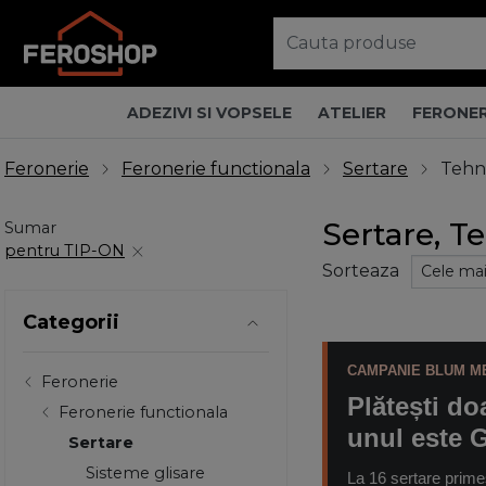
ADEZIVI SI VOPSELE
ATELIER
FERONER
Feronerie
Feronerie functionala
Sertare
Tehn
Sertare, T
Sumar
pentru TIP-ON
Sorteaza
Categorii
CAMPANIE BLUM M
Feronerie
Plătești do
Feronerie functionala
unul este
Sertare
Sisteme glisare
La 16 sertare primeș