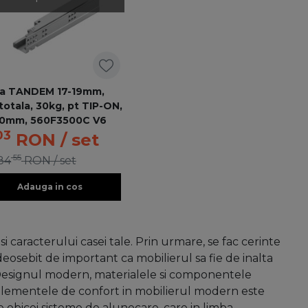
era TANDEM 17-19mm,
totala, 30kg, pt TIP-ON,
0mm, 560F3500C V6
03
RON
/ set
55
84
RON
/ set
Adauga in cos
si caracterului casei tale. Prin urmare, se fac cerinte
deosebit de important ca mobilierul sa fie de inalta
l. Designul modern, materialele si componentele
 elementele de confort in mobilierul modern este
de obicei sisteme de alunecare, care in limba