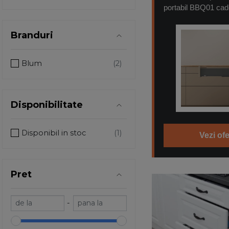
portabil BBQ01 cad
Branduri
Blum
Disponibilitate
Disponibil in stoc
Vezi ofe
Pret
-