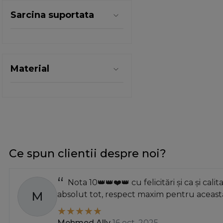
Sarcina suportata
Material
Ce spun clientii despre noi?
Nota 10👑👑❤️👑 cu felicitări și ca și calit
M
absolut tot, respect maxim pentru această
Mehmed Ally
16 oct. 2025